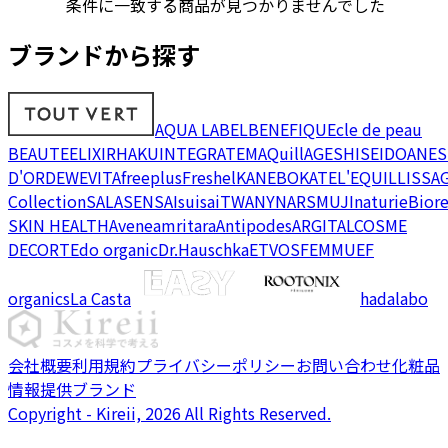
条件に一致する商品が見つかりませんでした
ブランドから探す
AQUA LABEL
BENEFIQUE
cle de peau
BEAUTE
ELIXIR
HAKU
INTEGRATE
MAQuillAGE
SHISEIDO
ANES
D'OR
DEW
EVITA
freeplus
Freshel
KANEBO
KATE
L'EQUIL
LISSA
Collection
SALA
SENSAI
suisai
TWANY
NARS
MUJI
naturie
Bior
SKIN HEALTH
Avene
amritara
Antipodes
ARGITAL
COSME
DECORTE
do organic
Dr.Hauschka
ETVOS
FEMMUE
F
organics
La Casta
hadalabo
会社概要
利用規約
プライバシーポリシー
お問い合わせ
化粧品
情報提供ブランド
Copyright - Kireii, 2026 All Rights Reserved.