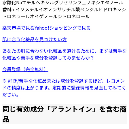
水酸化Na
エチルヘキシルグリセリン
フェノキシエタノール
香料
α-イソメチルイオノン
サリチル酸ベンジル
ヒドロキシシ
トロネラール
オイゲノール
シトロネロール
楽天市場
で見る
Yahoo!ショッピング
で見る
肌に合う化粧品を見つけたい方
あなたの肌に合わない化粧品を避けるために、まずは
苦手な
化粧品
や
苦手な成分
を登録してみませんか？
会員登録（完全無料）
※ 好き/苦手な化粧品または成分を登録するほど、レコメン
ドの精度は上がります。定期的に登録情報を見直してみてく
ださい。
同じ有効成分「
アラントイン
」を含む商
品