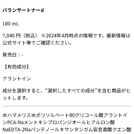
バランサートナーd
180
mL
7,040
円
（税込）
※
2024年4月
時点の情報です。最新情報は
公式サイト等でご確認ください。
発売日：
-
【有効成分】
アラントイン
成分を選択すると、“選択したすべての成分”を含む商品がヒ
ットします。
水
ハマメリス水
ポリソルベート80
グリコール酸
アラントイ
ン
PCA-Na
メントキシプロパンジオール
ヒアルロン酸
Na
EDTA-2Na
パンテノール
キサンタンガム
安息香酸
クエン酸