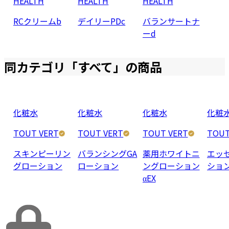
HEALTH
HEALTH
HEALTH
RCクリームb
デイリーPDc
バランサートナ
ーd
同カテゴリ「
すべて
」の商品
化粧水
化粧水
化粧水
化粧
TOUT VERT
TOUT VERT
TOUT VERT
TOUT
スキンピーリン
バランシングGA
薬用ホワイトニ
エッ
グローション
ローション
ングローション
ショ
αEX