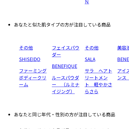
Ｎ
あなたと似た肌タイプの方が注目している商品
その他
フェイスパウ
その他
美容
ダー
SHISEIDO
SALA
BENE
BENEFIQUE
ファーミング
サラ ヘアト
アイ
ボディークリ
ルースパウダ
リートメン
ンス
ーム
ー （ルミナ
ト 軽やかさ
イジング）
らさら
あなたと同じ年代・性別の方が注目している商品