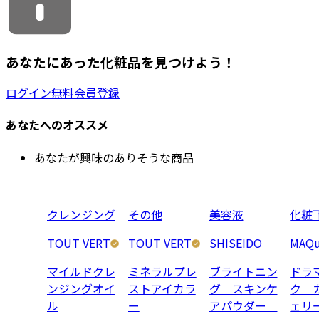
あなたにあった化粧品を見つけよう！
ログイン
無料会員登録
あなたへのオススメ
あなたが興味のありそうな商品
クレンジング
その他
美容液
化粧
TOUT VERT
TOUT VERT
SHISEIDO
MAQu
マイルドクレ
ミネラルプレ
ブライトニン
ドラ
ンジングオイ
ストアイカラ
グ スキンケ
ク 
ル
ー
アパウダー
ェリ