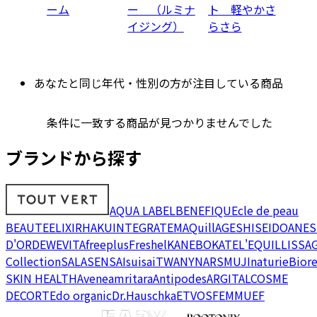
ーム
ー （ルミナ
ト 軽やかさ
イジング）
らさら
あなたと同じ年代・性別の方が注目している商品
条件に一致する商品が見つかりませんでした
ブランドから探す
AQUA LABEL
BENEFIQUE
cle de peau
BEAUTE
ELIXIR
HAKU
INTEGRATE
MAQuillAGE
SHISEIDO
ANES
D'OR
DEW
EVITA
freeplus
Freshel
KANEBO
KATE
L'EQUIL
LISSA
Collection
SALA
SENSAI
suisai
TWANY
NARS
MUJI
naturie
Bior
SKIN HEALTH
Avene
amritara
Antipodes
ARGITAL
COSME
DECORTE
do organic
Dr.Hauschka
ETVOS
FEMMUE
F