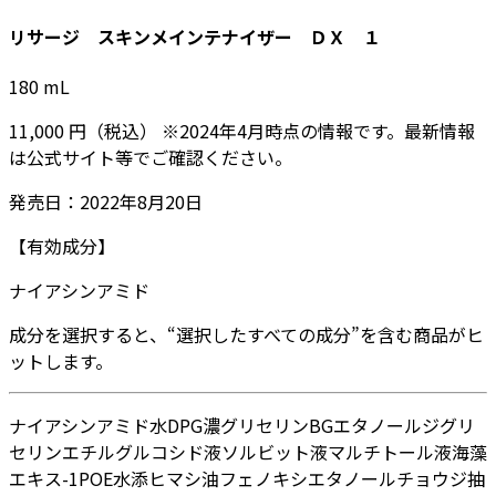
リサージ スキンメインテナイザー ＤＸ １
180
mL
11,000
円
（税込）
※
2024年4月
時点の情報です。最新情報
は公式サイト等でご確認ください。
発売日：
2022年8月20日
【有効成分】
ナイアシンアミド
成分を選択すると、“選択したすべての成分”を含む商品がヒ
ットします。
ナイアシンアミド
水
DPG
濃グリセリン
BG
エタノール
ジグリ
セリン
エチルグルコシド液
ソルビット液
マルチトール液
海藻
エキス-1
POE水添ヒマシ油
フェノキシエタノール
チョウジ抽