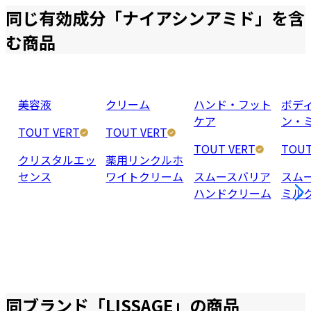
同じ有効成分「
ナイアシンアミド
」を含
む商品
美容液
クリーム
ハンド・フット
ボデ
ケア
ン・
TOUT VERT
TOUT VERT
TOUT VERT
TOUT
クリスタルエッ
薬用リンクルホ
センス
ワイトクリーム
スムースバリア
スム
ハンドクリーム
ミル
同ブランド「
LISSAGE
」の商品