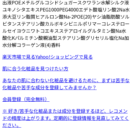
出液
POEメチルグルコシド
シュガースクワラン
水解シルク液
ユキノシタエキス
PEG1000
PEG4000
エデト酸塩
リン酸2Na
水
添大豆リン脂質
ヒアルロン酸Na-2
POE(20)ヤシ油脂肪酸ソル
ビタン
ステアリン酸
カルボキシビニルポリマー
コレステロー
ル
セイヨウニワトコエキス
ステアロイルグルタミン酸Na
水
酸化K
パルミチン酸
親油型ステアリン酸グリセリル
塩化Na
加
水分解コラーゲン液(4)
香料
楽天市場
で見る
Yahoo!ショッピング
で見る
肌に合う化粧品を見つけたい方
あなたの肌に合わない化粧品を避けるために、まずは
苦手な
化粧品
や
苦手な成分
を登録してみませんか？
会員登録（完全無料）
※ 好き/苦手な化粧品または成分を登録するほど、レコメン
ドの精度は上がります。定期的に登録情報を見直してみてく
ださい。