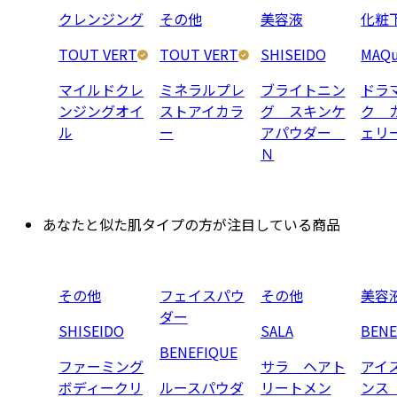
クレンジング
その他
美容液
化粧
TOUT VERT
TOUT VERT
SHISEIDO
MAQu
マイルドクレ
ミネラルプレ
ブライトニン
ドラ
ンジングオイ
ストアイカラ
グ スキンケ
ク 
ル
ー
アパウダー
ェリ
Ｎ
あなたと似た肌タイプの方が注目している商品
その他
フェイスパウ
その他
美容
ダー
SHISEIDO
SALA
BENE
BENEFIQUE
ファーミング
サラ ヘアト
アイ
ボディークリ
ルースパウダ
リートメン
ンス