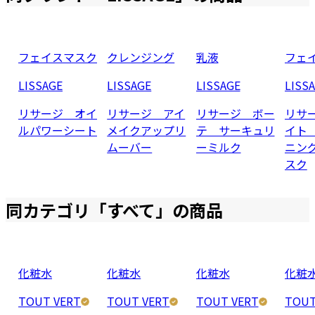
フェイスマスク
クレンジング
乳液
フェ
LISSAGE
LISSAGE
LISSAGE
LISS
リサージ オイ
リサージ アイ
リサージ ボー
リサ
ルパワーシート
メイクアップリ
テ サーキュリ
イト
ムーバー
ーミルク
ニン
スク
同カテゴリ「
すべて
」の商品
化粧水
化粧水
化粧水
化粧
TOUT VERT
TOUT VERT
TOUT VERT
TOUT