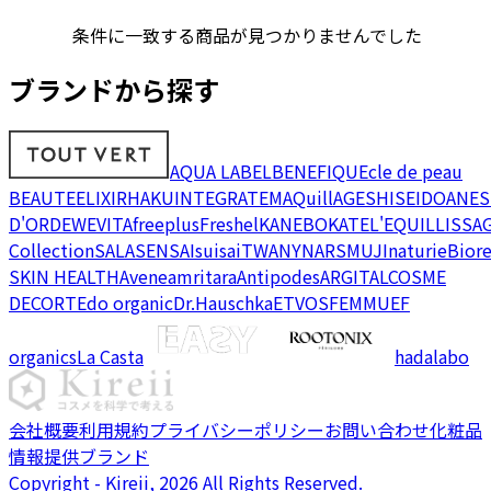
条件に一致する商品が見つかりませんでした
ブランドから探す
AQUA LABEL
BENEFIQUE
cle de peau
BEAUTE
ELIXIR
HAKU
INTEGRATE
MAQuillAGE
SHISEIDO
ANES
D'OR
DEW
EVITA
freeplus
Freshel
KANEBO
KATE
L'EQUIL
LISSA
Collection
SALA
SENSAI
suisai
TWANY
NARS
MUJI
naturie
Bior
SKIN HEALTH
Avene
amritara
Antipodes
ARGITAL
COSME
DECORTE
do organic
Dr.Hauschka
ETVOS
FEMMUE
F
organics
La Casta
hadalabo
会社概要
利用規約
プライバシーポリシー
お問い合わせ
化粧品
情報提供ブランド
Copyright - Kireii, 2026 All Rights Reserved.