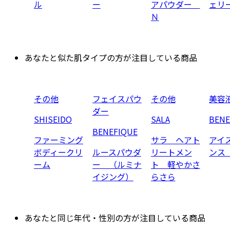
ル
ー
アパウダー
ェリ
Ｎ
あなたと似た肌タイプの方が注目している商品
その他
フェイスパウ
その他
美容
ダー
SHISEIDO
SALA
BENE
BENEFIQUE
ファーミング
サラ ヘアト
アイ
ボディークリ
ルースパウダ
リートメン
ンス
ーム
ー （ルミナ
ト 軽やかさ
イジング）
らさら
あなたと同じ年代・性別の方が注目している商品