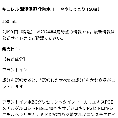
キュレル 潤浸保湿 化粧水 Ⅰ ややしっとり 150ml
150
mL
2,090
円
（税込）
※
2024年4月
時点の情報です。最新情報は
公式サイト等でご確認ください。
発売日：
-
【有効成分】
アラントイン
成分を選択すると、“選択したすべての成分”を含む商品がヒ
ットします。
アラントイン
水
BG
グリセリン
ベタイン
ユーカリエキス
POE
メチルグルコシド
PEG1540
ヘキサデシロキシPGヒドロキシ
エチルヘキサデカナミド
DPG
コハク酸
アルギニン
ステアロイ