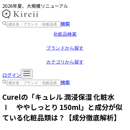
2026年夏、大規模リニューアル
検索
化粧品検索
ブランドから探す
カテゴリから探す
ログイン
検索
Curel
の「
キュレル 潤浸保湿 化粧水
Ⅰ ややしっとり 150ml
」と成分が似
ている化粧品類は？【成分徹底解析】