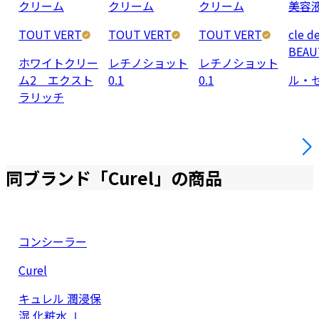
クリーム
クリーム
クリーム
美容
TOUT VERT
TOUT VERT
TOUT VERT
cle d
BEAU
ホワイトクリー
レチノショット
レチノショット
ム2 エクスト
0.1
0.1
ル・
ラリッチ
同ブランド「
Curel
」の商品
コンシーラー
Curel
キュレル 潤浸保
湿 化粧水 Ⅰ