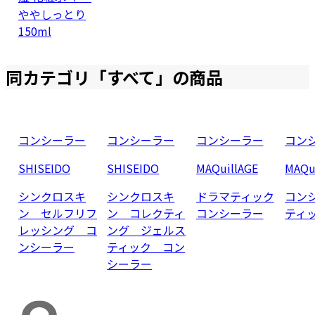
ややしっとり
150ml
同カテゴリ「
すべて
」の商品
コンシーラー
コンシーラー
コンシーラー
コン
SHISEIDO
SHISEIDO
MAQuillAGE
MAQu
シンクロスキ
シンクロスキ
ドラマティック
コン
ン セルフリフ
ン コレクティ
コンシーラー
ティッ
レッシング コ
ング ジェルス
ンシーラー
ティック コン
シーラー