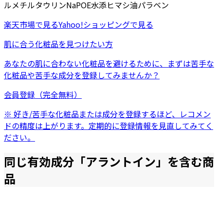
ルメチルタウリンNa
POE水添ヒマシ油
パラベン
楽天市場
で見る
Yahoo!ショッピング
で見る
肌に合う化粧品を見つけたい方
あなたの肌に合わない化粧品を避けるために、まずは
苦手な
化粧品
や
苦手な成分
を登録してみませんか？
会員登録（完全無料）
※ 好き/苦手な化粧品または成分を登録するほど、レコメン
ドの精度は上がります。定期的に登録情報を見直してみてく
ださい。
同じ有効成分「
アラントイン
」を含む商
品