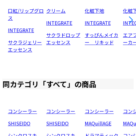
口紅/リップグロ
クリーム
化粧下地
化粧
ス
INTEGRATE
INTEGRATE
INTE
INTEGRATE
サクラドロップ
すっぴんメイカ
エア
サクラジェリー
エッセンス
ー リキッド
ーカ
エッセンス
同カテゴリ「
すべて
」の商品
コンシーラー
コンシーラー
コンシーラー
コン
SHISEIDO
SHISEIDO
MAQuillAGE
MAQu
シンクロスキ
シンクロスキ
ドラマティック
コン