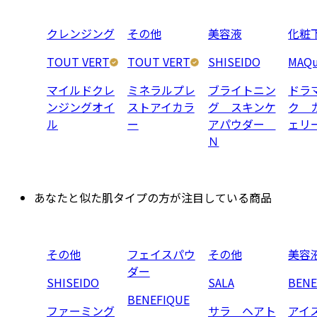
クレンジング
その他
美容液
化粧
TOUT VERT
TOUT VERT
SHISEIDO
MAQu
マイルドクレ
ミネラルプレ
ブライトニン
ドラ
ンジングオイ
ストアイカラ
グ スキンケ
ク 
ル
ー
アパウダー
ェリ
Ｎ
あなたと似た肌タイプの方が注目している商品
その他
フェイスパウ
その他
美容
ダー
SHISEIDO
SALA
BENE
BENEFIQUE
ファーミング
サラ ヘアト
アイ