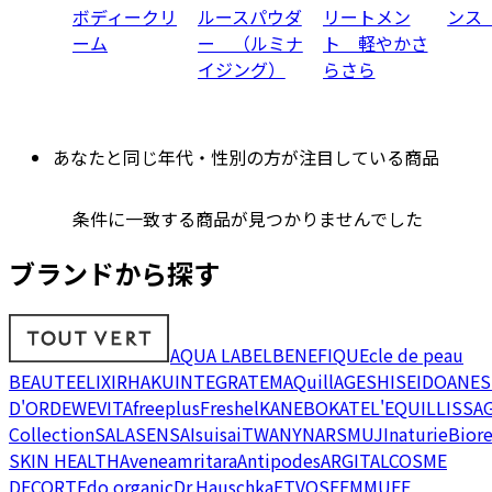
ボディークリ
ルースパウダ
リートメン
ンス
ーム
ー （ルミナ
ト 軽やかさ
イジング）
らさら
あなたと同じ年代・性別の方が注目している商品
条件に一致する商品が見つかりませんでした
ブランドから探す
AQUA LABEL
BENEFIQUE
cle de peau
BEAUTE
ELIXIR
HAKU
INTEGRATE
MAQuillAGE
SHISEIDO
ANES
D'OR
DEW
EVITA
freeplus
Freshel
KANEBO
KATE
L'EQUIL
LISSA
Collection
SALA
SENSAI
suisai
TWANY
NARS
MUJI
naturie
Bior
SKIN HEALTH
Avene
amritara
Antipodes
ARGITAL
COSME
DECORTE
do organic
Dr.Hauschka
ETVOS
FEMMUE
F