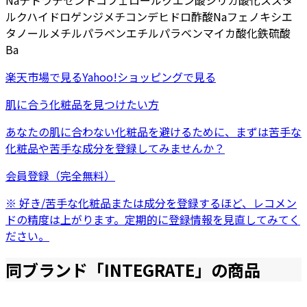
Na
テトラデセン
トコフェロール
クエン酸
シリカ
酸化スズ
タ
ルク
ハイドロゲンジメチコン
デヒドロ酢酸Na
フェノキシエ
タノール
メチルパラベン
エチルパラベン
マイカ
酸化鉄
硫酸
Ba
楽天市場
で見る
Yahoo!ショッピング
で見る
肌に合う化粧品を見つけたい方
あなたの肌に合わない化粧品を避けるために、まずは
苦手な
化粧品
や
苦手な成分
を登録してみませんか？
会員登録（完全無料）
※ 好き/苦手な化粧品または成分を登録するほど、レコメン
ドの精度は上がります。定期的に登録情報を見直してみてく
ださい。
同ブランド「
INTEGRATE
」の商品