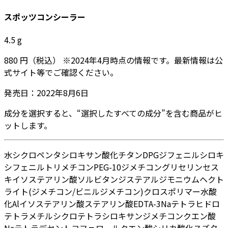
スポッツコンシーラー
4.5
g
880
円
（税込）
※
2024年4月
時点の情報です。最新情報は公
式サイト等でご確認ください。
発売日：
2022年8月6日
成分を選択すると、“選択したすべての成分”を含む商品がヒ
ットします。
水
シクロペンタシロキサン
酸化チタン
DPG
ジフェニルシロキ
シフェニルトリメチコン
PEG-10ジメチコン
グリセリン
セス
キイソステアリン酸ソルビタン
ジステアルジモニウムヘクト
ライト
(ジメチコン/ビニルジメチコン)クロスポリマー
水酸
化Al
イソステアリン酸
ステアリン酸
EDTA-3Na
テトラヒドロ
テトラメチルシクロテトラシロキサン
ジメチコン
クエン酸