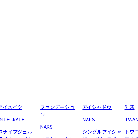
アイメイク
ファンデーショ
アイシャドウ
乳液
ン
INTEGRATE
NARS
TWA
NARS
スナイプジェル
シングルアイシャ
トワ