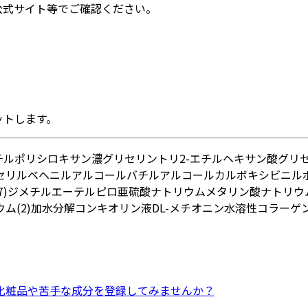
公式サイト等でご確認ください。
ットします。
チルポリシロキサン
濃グリセリン
トリ2-エチルヘキサン酸グリ
セリル
ベヘニルアルコール
バチルアルコール
カルボキシビニル
7)ジメチルエーテル
ピロ亜硫酸ナトリウム
メタリン酸ナトリウ
ム(2)
加水分解コンキオリン液
DL-メチオニン
水溶性コラーゲン(
化粧品
や
苦手な成分
を登録してみませんか？