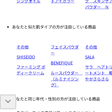
ジングオイル
トアイカラー
グ スキンケ
パウダー Ｎ
あなたと似た肌タイプの方が注目している商品
その他
フェイスパウダ
その他
ー
SHISEIDO
SALA
BENEFIQUE
ファーミング ボ
サラ ヘアト
ディークリーム
ルースパウダー
ートメント 
（ルミナイジン
やかさらさら
グ）
あなたと同じ年代・性別の方が注目している商品