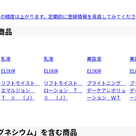
ドの精度は上がります。定期的に登録情報を見直してみてくださ
商品
乳液
乳液
美容液
美
ELIXIR
ELIXIR
ELIXIR
EL
リフトモイスト
リフトモイスト
ブライトニング
ブ
エマルジョン
ローション Ｔ
デーケアレボリュ
デ
Ｔ Ⅱ （Ｊ）
Ⅱ （Ｊ）
ーション ＷＴ
ー
グネシウム
」を含む商品