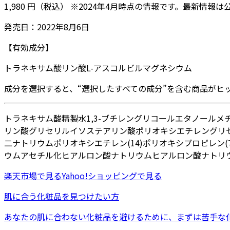
1,980
円
（税込）
※
2024年4月
時点の情報です。最新情報は
発売日：
2022年8月6日
【有効成分】
トラネキサム酸
リン酸L-アスコルビルマグネシウム
成分を選択すると、“選択したすべての成分”を含む商品がヒ
トラネキサム酸
精製水
1,3-ブチレングリコール
エタノール
メ
リン酸グリセリル
イソステアリン酸ポリオキシエチレングリ
二ナトリウム
ポリオキシエチレン(14)ポリオキシプロピレン(
ウム
アセチル化ヒアルロン酸ナトリウム
ヒアルロン酸ナトリウ
楽天市場
で見る
Yahoo!ショッピング
で見る
肌に合う化粧品を見つけたい方
あなたの肌に合わない化粧品を避けるために、まずは
苦手な