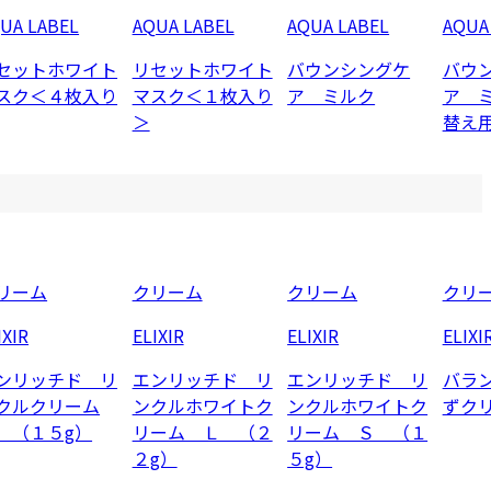
UA LABEL
AQUA LABEL
AQUA LABEL
AQUA
セットホワイト
リセットホワイト
バウンシングケ
バウ
スク＜４枚入り
マスク＜１枚入り
ア ミルク
ア 
＞
替え
リーム
クリーム
クリーム
クリ
IXIR
ELIXIR
ELIXIR
ELIXI
ンリッチド リ
エンリッチド リ
エンリッチド リ
バラ
クルクリーム
ンクルホワイトク
ンクルホワイトク
ずク
 （１５g）
リーム Ｌ （２
リーム Ｓ （１
２g）
５g）