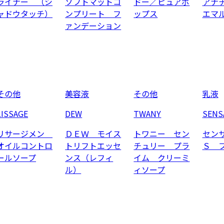
ライナー （シ
ソフトマットコ
ドー／ピュアポ
アナ
ャドウタッチ）
ンプリート フ
ップス
エマ
ァンデーション
その他
美容液
その他
乳液
LISSAGE
DEW
TWANY
SENS
リサージメン
ＤＥＷ モイス
トワニー セン
セン
オイルコントロ
トリフトエッセ
チュリー プラ
Ｓ 
ールソープ
ンス（レフィ
イム クリーミ
ル）
ィソープ