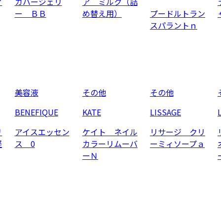
ア
カバージェリ
ア ミルク（詰
ー ＢＢ
め替え用）
プードルトラン
スパラントｎ
美容液
その他
その他
BENEFIQUE
KATE
LISSAGE
リ
アイスエッセン
ケイト ネイル
リサージ クリ
軽
ス 0
カラーリムーバ
ーミィソープａ
ーＮ