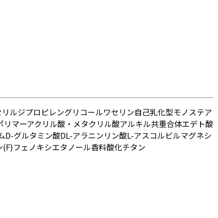
セリル
ジプロピレングリコール
ワセリン
自己乳化型モノステア
ポリマー
アクリル酸・メタクリル酸アルキル共重合体
エデト酸
ム
D-グルタミン酸
DL-アラニン
リン酸L-アスコルビルマグネシ
F)
フェノキシエタノール
香料
酸化チタン