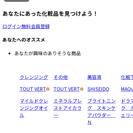
あなたにあった化粧品を見つけよう！
ログイン
無料会員登録
あなたへのオススメ
あなたが興味のありそうな商品
クレンジング
その他
美容液
化粧
TOUT VERT
TOUT VERT
SHISEIDO
MAQu
マイルドクレ
ミネラルプレ
ブライトニン
ドラ
ンジングオイ
ストアイカラ
グ スキンケ
ク 
ル
ー
アパウダー
ェリ
Ｎ