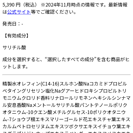
5,390
円
（税込）
※
2024年11月
時点の情報です。最新情報
は
公式サイト
等でご確認ください。
発売日：
-
【有効成分】
サリチル酸
成分を選択すると、“選択したすべての成分”を含む商品がヒ
ットします。
精製水
オレフィン(C14-16)スルホン酸Na
コカミドプロピル
ベタイン
グリセリン
塩化Na
グアーヒドロキシプロピルトリ
モニウムクロリド
香料
リナロール
リモネン
ヘキシルシンナマ
ル
安息香酸Na
メントール
サリチル酸
パントテノール
ポリク
オタニウム-10
クエン酸
メチルグルセス-10
ポリクオタニウ
ム-7
ショウブ根エキス
マリーゴールド花エキス
チャ葉エキス
カルムペトロセリヌムエキス
ツボクサエキス
イチョウ葉エキ