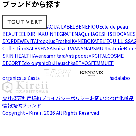
ブランドから探す
AQUA LABEL
BENEFIQUE
cle de peau
BEAUTE
ELIXIR
HAKU
INTEGRATE
MAQuillAGE
SHISEIDO
ANES
D'OR
DEW
EVITA
freeplus
Freshel
KANEBO
KATE
L'EQUIL
LISSA
Collection
SALA
SENSAI
suisai
TWANY
NARS
MUJI
naturie
Bior
SKIN HEALTH
Avene
amritara
Antipodes
ARGITAL
COSME
DECORTE
do organic
Dr.Hauschka
ETVOS
FEMMUE
F
organics
La Casta
hadalabo
会社概要
利用規約
プライバシーポリシー
お問い合わせ
化粧品
情報提供ブランド
Copyright - Kireii, 2026 All Rights Reserved.