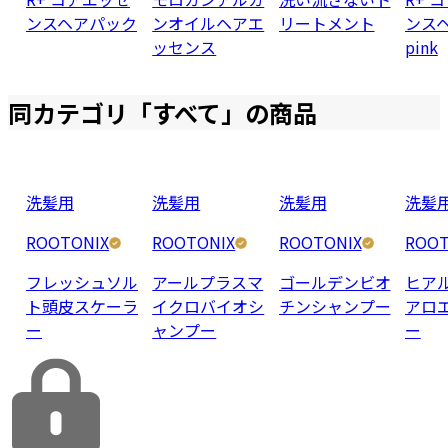
ンスヘアパック
ンオイルヘアエ
リートメント
ンス
ッセンス
pink
同カテゴリ「
すべて
」の商品
洗髪用
洗髪用
洗髪用
洗髪
ROOTONIX
ROOTONIX
ROOTONIX
ROOT
フレッシュソル
アールプラスマ
ゴールデンビオ
ヒア
ト頭皮スケーラ
イクロバイオシ
チンシャンプー
アロ
ー
ャンプー
ー