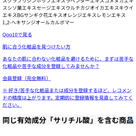
ス
グラブリジン
ホップエキス
ラベンダーエキス
コメヌカエキ
ス
シソ葉エキス
セージエキス
ウルチカジオイカエキス
キウイ
エキス
BG
サンギク花エキス
オレンジエキス
レモンエキス
1,2-ヘキサンジオール
カルボマー
Qoo10
で見る
肌に合う化粧品を見つけたい方
あなたの肌に合わない化粧品を避けるために、まずは
苦手な
化粧品
や
苦手な成分
を登録してみませんか？
会員登録（完全無料）
※ 好き/苦手な化粧品または成分を登録するほど、レコメン
ドの精度は上がります。定期的に登録情報を見直してみてく
ださい。
同じ有効成分「
サリチル酸
」を含む商品