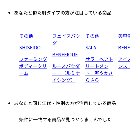
あなたと似た肌タイプの方が注目している商品
その他
フェイスパウ
その他
美容
ダー
SHISEIDO
SALA
BENE
BENEFIQUE
ファーミング
サラ ヘアト
アイ
ボディークリ
ルースパウダ
リートメン
ンス
ーム
ー （ルミナ
ト 軽やかさ
イジング）
らさら
あなたと同じ年代・性別の方が注目している商品
条件に一致する商品が見つかりませんでした