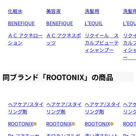
化粧水
美容液
洗髪用
洗髪
BENEFIQUE
BENEFIQUE
L'EQUIL
L'EQU
ＡＣ アクネロー
ＡＣ アクネスポ
リクイール ス
リク
ション
ッツ
カルプビューテ
カル
ィシャンプー
ィシ
ー 
同ブランド「
ROOTONIX
」の商品
ヘアケア/スタイ
ヘアケア/スタイ
ヘアケア/スタイ
ヘア
リング剤
リング剤
リング剤
リン
ROOTONIX
ROOTONIX
ROOTONIX
ROOT
R+ コアエッセ
モロカンアルガ
洗い流さないト
R+ 