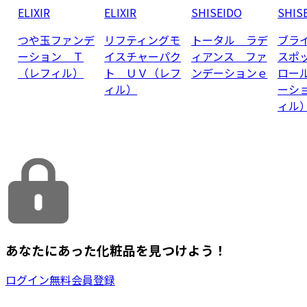
ELIXIR
ELIXIR
SHISEIDO
SHIS
つや玉ファンデ
リフティングモ
トータル ラデ
ブラ
ーション Ｔ
イスチャーパク
ィアンス ファ
スポ
（レフィル）
ト ＵＶ（レフ
ンデーションｅ
ロー
ィル）
ーシ
ィル
あなたにあった化粧品を見つけよう！
ログイン
無料会員登録