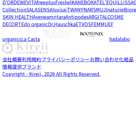
D'OR
DEW
EVITA
freeplus
Freshel
KANEBO
KATE
L'EQUIL
LISSA
Collection
SALA
SENSAI
suisai
TWANY
NARS
MUJI
naturie
Bior
SKIN HEALTH
Avene
amritara
Antipodes
ARGITAL
COSME
DECORTE
do organic
Dr.Hauschka
ETVOS
FEMMUE
F
organics
La Casta
hadalabo
会社概要
利用規約
プライバシーポリシー
お問い合わせ
化粧品
情報提供ブランド
Copyright - Kireii, 2026 All Rights Reserved.