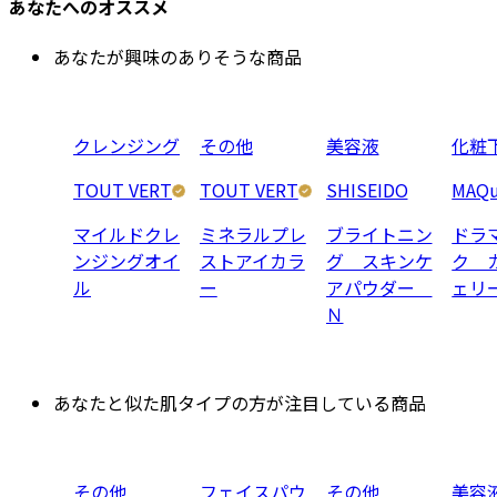
あなたへのオススメ
あなたが興味のありそうな商品
クレンジング
その他
美容液
化粧
TOUT VERT
TOUT VERT
SHISEIDO
MAQu
マイルドクレ
ミネラルプレ
ブライトニン
ドラ
ンジングオイ
ストアイカラ
グ スキンケ
ク 
ル
ー
アパウダー
ェリ
Ｎ
あなたと似た肌タイプの方が注目している商品
その他
フェイスパウ
その他
美容