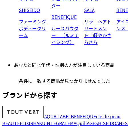
ダー
SHISEIDO
SALA
BENE
BENEFIQUE
ファーミング
サラ ヘアト
アイ
ボディークリ
ルースパウダ
リートメン
ンス
ーム
ー （ルミナ
ト 軽やかさ
イジング）
らさら
あなたと同じ年代・性別の方が注目している商品
条件に一致する商品が見つかりませんでした
ブランドから探す
AQUA LABEL
BENEFIQUE
cle de peau
BEAUTE
ELIXIR
HAKU
INTEGRATE
MAQuillAGE
SHISEIDO
ANES