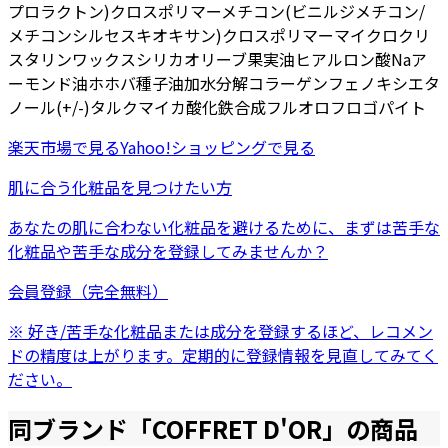
プロラクトン)クロスポリマー
メチコン
(ビニルジメチコン/
メチコンシルセスキオキサン)クロスポリマー
マイクロクリ
スタリンワックス
シリカ
オリーブ果実油
ヒアルロン酸Na
ア
ーモンド油
ホホバ種子油
加水分解コラーゲン
フェノキシエタ
ノール
(+/-)タルク
マイカ
酸化鉄
合成フルオロフロゴパイト
楽天市場
で見る
Yahoo!ショッピング
で見る
肌に合う化粧品を見つけたい方
あなたの肌に合わない化粧品を避けるために、まずは
苦手な
化粧品
や
苦手な成分
を登録してみませんか？
会員登録（完全無料）
※ 好き/苦手な化粧品または成分を登録するほど、レコメン
ドの精度は上がります。定期的に登録情報を見直してみてく
ださい。
同ブランド「
COFFRET D'OR
」の商品