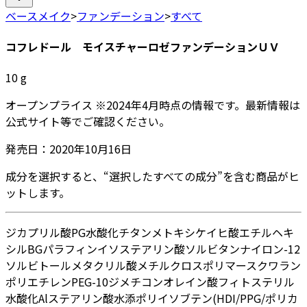
ベースメイク
>
ファンデーション
>
すべて
コフレドール モイスチャーロゼファンデーションＵＶ
10
g
オープンプライス
※
2024年4月
時点の情報です。最新情報は
公式サイト等でご確認ください。
発売日：
2020年10月16日
成分を選択すると、“選択したすべての成分”を含む商品がヒ
ットします。
ジカプリル酸PG
水
酸化チタン
メトキシケイヒ酸エチルヘキ
シル
BG
パラフィン
イソステアリン酸ソルビタン
ナイロン-12
ソルビトール
メタクリル酸メチルクロスポリマー
スクワラン
ポリエチレン
PEG-10ジメチコン
オレイン酸フィトステリル
水酸化Al
ステアリン酸
水添ポリイソブテン
(HDI/PPG/ポリカ