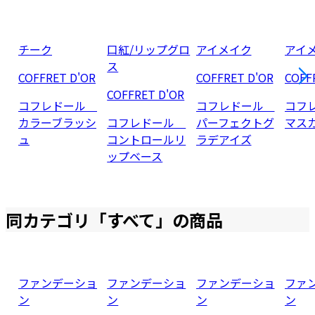
チーク
口紅/リップグロ
アイメイク
アイ
ス
COFFRET D'OR
COFFRET D'OR
COFF
COFFRET D'OR
コフレドール
コフレドール
コフ
カラーブラッシ
コフレドール
パーフェクトグ
マス
ュ
コントロールリ
ラデアイズ
ップベース
同カテゴリ「
すべて
」の商品
ファンデーショ
ファンデーショ
ファンデーショ
ファ
ン
ン
ン
ン