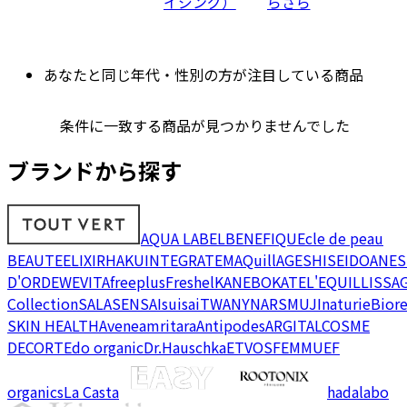
イジング）
らさら
あなたと同じ年代・性別の方が注目している商品
条件に一致する商品が見つかりませんでした
ブランドから探す
AQUA LABEL
BENEFIQUE
cle de peau
BEAUTE
ELIXIR
HAKU
INTEGRATE
MAQuillAGE
SHISEIDO
ANES
D'OR
DEW
EVITA
freeplus
Freshel
KANEBO
KATE
L'EQUIL
LISSA
Collection
SALA
SENSAI
suisai
TWANY
NARS
MUJI
naturie
Bior
SKIN HEALTH
Avene
amritara
Antipodes
ARGITAL
COSME
DECORTE
do organic
Dr.Hauschka
ETVOS
FEMMUE
F
organics
La Casta
hadalabo