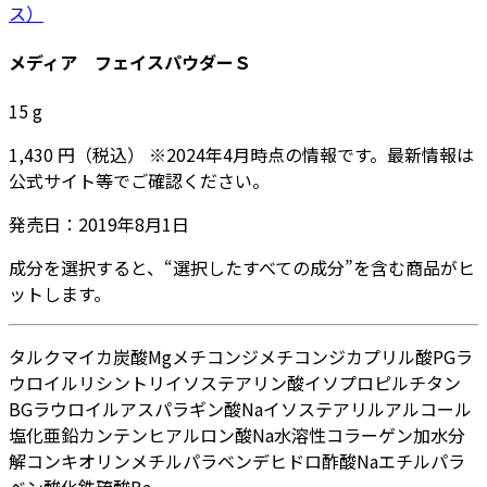
ス）
メディア フェイスパウダーＳ
15
g
1,430
円
（税込）
※
2024年4月
時点の情報です。最新情報は
公式サイト等でご確認ください。
発売日：
2019年8月1日
成分を選択すると、“選択したすべての成分”を含む商品がヒ
ットします。
タルク
マイカ
炭酸Mg
メチコン
ジメチコン
ジカプリル酸PG
ラ
ウロイルリシン
トリイソステアリン酸イソプロピルチタン
BG
ラウロイルアスパラギン酸Na
イソステアリルアルコール
塩化亜鉛
カンテン
ヒアルロン酸Na
水溶性コラーゲン
加水分
解コンキオリン
メチルパラベン
デヒドロ酢酸Na
エチルパラ