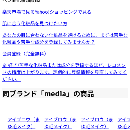
ベン
酸化鉄
硫酸Ba
楽天市場
で見る
Yahoo!ショッピング
で見る
肌に合う化粧品を見つけたい方
あなたの肌に合わない化粧品を避けるために、まずは
苦手な
化粧品
や
苦手な成分
を登録してみませんか？
会員登録（完全無料）
※ 好き/苦手な化粧品または成分を登録するほど、レコメン
ドの精度は上がります。定期的に登録情報を見直してみてく
ださい。
同ブランド「
media
」の商品
アイブロウ（ま
アイブロウ（ま
アイブロウ（ま
アイ
ゆ毛メイク）
ゆ毛メイク）
ゆ毛メイク）
ゆ毛