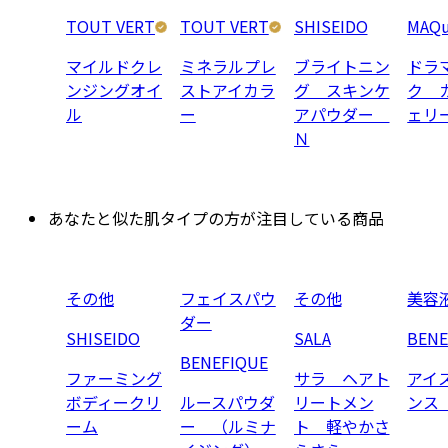
TOUT VERT
TOUT VERT
SHISEIDO
MAQu
マイルドクレ
ミネラルプレ
ブライトニン
ドラ
ンジングオイ
ストアイカラ
グ スキンケ
ク 
ル
ー
アパウダー
ェリ
Ｎ
あなたと似た肌タイプの方が注目している商品
その他
フェイスパウ
その他
美容
ダー
SHISEIDO
SALA
BENE
BENEFIQUE
ファーミング
サラ ヘアト
アイ
ボディークリ
ルースパウダ
リートメン
ンス
ーム
ー （ルミナ
ト 軽やかさ