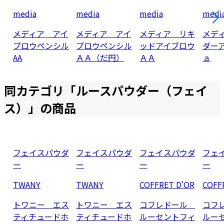
media
media
media
medi
メディア アイ
メディア アイ
メディア リキ
メデ
ブロウペンシル
ブロウペンシル
ッドアイブロウ
ダー
AA
ＡＡ（だ円）
ＡＡ
ａ
同カテゴリ「
ルースパウダー（フェイ
ス）
」の商品
フェイスパウダ
フェイスパウダ
フェイスパウダ
フェ
ー
ー
ー
ー
TWANY
TWANY
COFFRET D'OR
COFF
トワニー エス
トワニー エス
コフレドール
コフ
ティチュードホ
ティチュードホ
ルーセントフィ
ルー