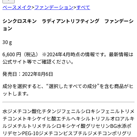
ベースメイク
>
ファンデーション
>
すべて
シンクロスキン ラディアントリフティング ファンデーシ
ョン
30
g
6,600
円
（税込）
※
2024年4月
時点の情報です。最新情報は
公式サイト等でご確認ください。
発売日：
2022年8月6日
成分を選択すると、“選択したすべての成分”を含む商品がヒ
ットします。
水
ジメチコン
酸化チタン
ジフェニルシロキシフェニルトリメ
チコン
メトキシケイヒ酸エチルヘキシル
トリフルオロアルキ
ルジメチルトリメチルシロキシケイ酸
グリセリン
BG
水添ポ
リデセン
PEG-10ジメチコン
ビスブチルジメチコンポリグリ