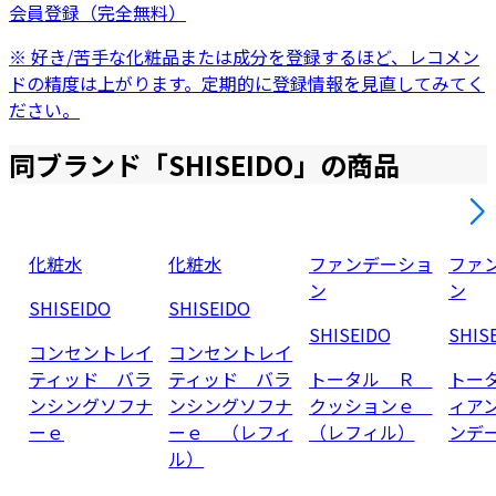
会員登録（完全無料）
※ 好き/苦手な化粧品または成分を登録するほど、レコメン
ドの精度は上がります。定期的に登録情報を見直してみてく
ださい。
同ブランド「
SHISEIDO
」の商品
化粧水
化粧水
ファンデーショ
ファ
ン
ン
SHISEIDO
SHISEIDO
SHISEIDO
SHIS
コンセントレイ
コンセントレイ
ティッド バラ
ティッド バラ
トータル Ｒ
トー
ンシングソフナ
ンシングソフナ
クッションｅ
ィア
ーｅ
ーｅ （レフィ
（レフィル）
ンデ
ル）