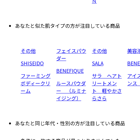
Ｎ
あなたと似た肌タイプの方が注目している商品
その他
フェイスパウ
その他
美容
ダー
SHISEIDO
SALA
BENE
BENEFIQUE
ファーミング
サラ ヘアト
アイ
ボディークリ
ルースパウダ
リートメン
ンス
ーム
ー （ルミナ
ト 軽やかさ
イジング）
らさら
あなたと同じ年代・性別の方が注目している商品