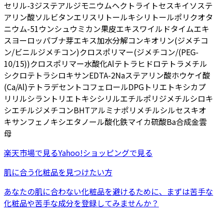
セリル-3
ジステアルジモニウムヘクトライト
セスキイソステ
アリン酸ソルビタン
エリスリトール
キシリトール
ポリクオタ
ニウム-51
ウンシュウミカン果皮エキス
ワイルドタイムエキ
ス
ヨーロッパブナ芽エキス
加水分解コンキオリン
(ジメチコ
ン/ビニルジメチコン)クロスポリマー
(ジメチコン/(PEG-
10/15))クロスポリマー
水酸化Al
テトラヒドロテトラメチル
シクロテトラシロキサン
EDTA-2Na
ステアリン酸
ホウケイ酸
(Ca/Al)
テトラデセン
トコフェロール
DPG
トリエトキシカプ
リリルシラン
トリエトキシシリルエチルポリジメチルシロキ
シエチルジメチコン
BHT
アルミナ
ポリメチルシルセスキオ
キサン
フェノキシエタノール
酸化鉄
マイカ
硫酸Ba
合成金雲
母
楽天市場
で見る
Yahoo!ショッピング
で見る
肌に合う化粧品を見つけたい方
あなたの肌に合わない化粧品を避けるために、まずは
苦手な
化粧品
や
苦手な成分
を登録してみませんか？