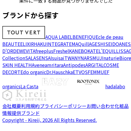
条件に一致する商品が見つかりませんでした
ブランドから探す
AQUA LABEL
BENEFIQUE
cle de peau
BEAUTE
ELIXIR
HAKU
INTEGRATE
MAQuillAGE
SHISEIDO
ANES
D'OR
DEW
EVITA
freeplus
Freshel
KANEBO
KATE
L'EQUIL
LISSA
Collection
SALA
SENSAI
suisai
TWANY
NARS
MUJI
naturie
Bior
SKIN HEALTH
Avene
amritara
Antipodes
ARGITAL
COSME
DECORTE
do organic
Dr.Hauschka
ETVOS
FEMMUE
F
organics
La Casta
hadalabo
会社概要
利用規約
プライバシーポリシー
お問い合わせ
化粧品
情報提供ブランド
Copyright - Kireii, 2026 All Rights Reserved.