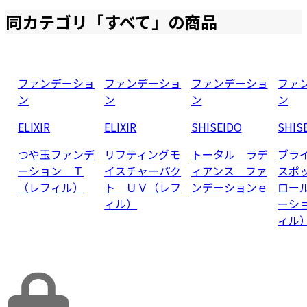
同カテゴリ「
すべて
」の商品
ファンデーショ
ファンデーショ
ファンデーショ
ファ
ン
ン
ン
ン
ELIXIR
ELIXIR
SHISEIDO
SHIS
つや玉ファンデ
リフティングモ
トータル ラデ
ブラ
ーション Ｔ
イスチャーパク
ィアンス ファ
スポ
（レフィル）
ト ＵＶ（レフ
ンデーションｅ
ロー
ィル）
ーシ
ィル