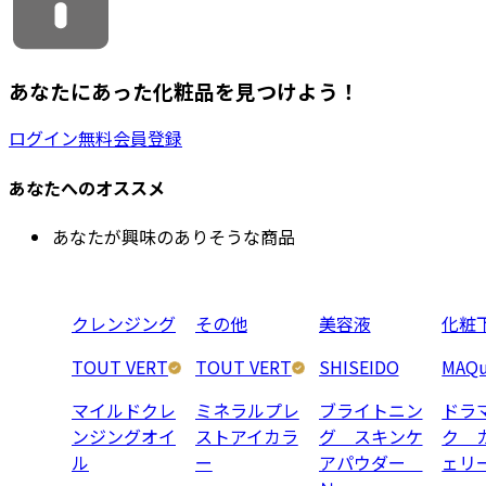
あなたにあった化粧品を見つけよう！
ログイン
無料会員登録
あなたへのオススメ
あなたが興味のありそうな商品
クレンジング
その他
美容液
化粧
TOUT VERT
TOUT VERT
SHISEIDO
MAQu
マイルドクレ
ミネラルプレ
ブライトニン
ドラ
ンジングオイ
ストアイカラ
グ スキンケ
ク 
ル
ー
アパウダー
ェリ