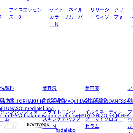
リ
アイスエッセン
ケイト ネイル
リサージ クリ
軽
ス 0
カラーリムーバ
ーミィソープａ
ーＮ
洗顔料
美容液
美容液
フ
ELIXIR
SHISEIDO
SHISEIDO
SH
EAUTE
ELIXIR
HAKU
INTEGRATE
MAQuillAGE
SHISEIDO
ANESSA
N
GE
LUNASOL
media
Milano
クレンジングフォ
ブライトニング
イルミネーティン
ブ
e
Curel
FANCL
kikumasamune
Cellnew+
MIYOSHI
ZO SKIN HEAL
ーム
スキンケアパウダ
グ マイクロＳ
ポ
ー Ｎ
セラム
ル
hadalabo