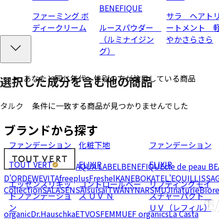
BENEFIQUE
ファーミング ボ
サラ ヘアト
ディークリーム
ルースパウダー
ートメント 
（ルミナイジン
やかさらさら
グ）
あなたと同じ年代・性別の方が注目している商品
選択した成分を
含む
他の商品
条件に一致する商品が見つかりませんでした
タルク
ブランドから探す
ファンデーション
化粧下地
ファンデーション
TOUT VERT
ELIXIR
ELIXIR
AQUA LABEL
BENEFIQUE
cle de peau B
D'OR
DEW
EVITA
freeplus
Freshel
KANEBO
KATE
L'EQUIL
LISSA
エッセンスリキッ
コントロールベー
リフティングモイ
Collection
SALA
SENSAI
suisai
TWANY
NARS
MUJI
naturie
Bior
ドファンデーショ
ス ＵＶ Ｎ
スチャーパクト
ン
ＵＶ（レフィル）
organic
Dr.Hauschka
ETVOS
FEMMUE
F organics
La Casta