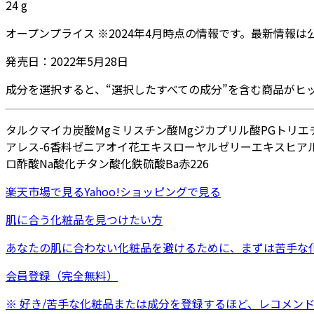
24
g
オープンプライス
※
2024年4月
時点の情報です。最新情報は
発売日：
2022年5月28日
成分を選択すると、“選択したすべての成分”を含む商品がヒ
タルク
マイカ
炭酸Mg
ミリスチン酸Mg
ジカプリル酸PG
トリエ
アレス-6
香料
ゼニアオイ花エキス
ローヤルゼリーエキス
ヒア
ロ酢酸Na
酸化チタン
酸化鉄
硫酸Ba
赤226
楽天市場
で見る
Yahoo!ショッピング
で見る
肌に合う化粧品を見つけたい方
あなたの肌に合わない化粧品を避けるために、まずは
苦手な
会員登録（完全無料）
※ 好き/苦手な化粧品または成分を登録するほど、レコメン