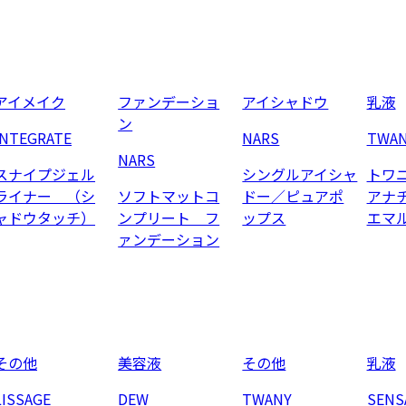
アイメイク
ファンデーショ
アイシャドウ
乳液
ン
INTEGRATE
NARS
TWA
NARS
スナイプジェル
シングルアイシャ
トワ
ライナー （シ
ソフトマットコ
ドー／ピュアポ
アナ
ャドウタッチ）
ンプリート フ
ップス
エマ
ァンデーション
その他
美容液
その他
乳液
LISSAGE
DEW
TWANY
SENS