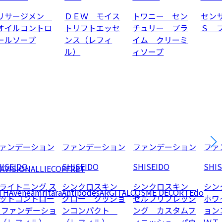
リサージメン
ＤＥＷ モイス
トワニー セン
セン
オイルコントロ
トリフトエッセ
チュリー プラ
Ｓ 
ールソープ
ンス（レフィ
イム クリーミ
ル）
ィソープ
ァンデーション
ファンデーション
ファンデーション
ファ
ISEIDO
SHISEIDO
SHISEIDO
SHI
AVISION
ALLIE
COFFRET
ライトニング ス
シンクロスキン
シンクロスキン
シン
TH
Avene
amritara
Antipodes
ARGITAL
COSME DECORTE
do
ットコントロー
グロー クッショ
セルフリフレッシ
ホワ
 ファンデーショ
ンコンパクト
ング カスタムフ
ョン