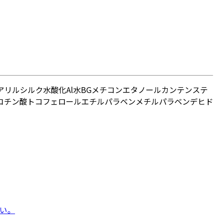
アリル
シルク
水酸化Al
水
BG
メチコン
エタノール
カンテン
ステ
コチン酸トコフェロール
エチルパラベン
メチルパラベン
デヒド
い。