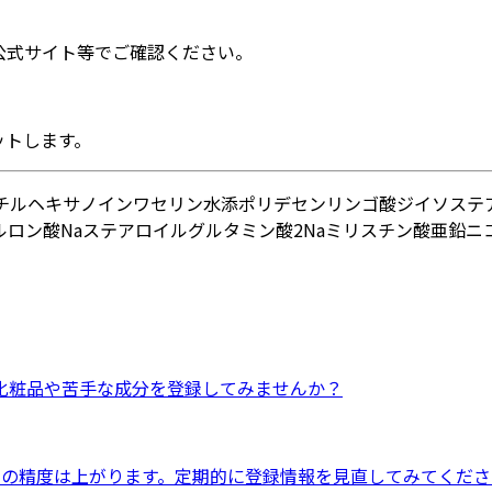
公式サイト等でご確認ください。
ットします。
チルヘキサノイン
ワセリン
水添ポリデセン
リンゴ酸ジイソステ
ルロン酸Na
ステアロイルグルタミン酸2Na
ミリスチン酸亜鉛
ニ
化粧品
や
苦手な成分
を登録してみませんか？
ドの精度は上がります。定期的に登録情報を見直してみてくださ