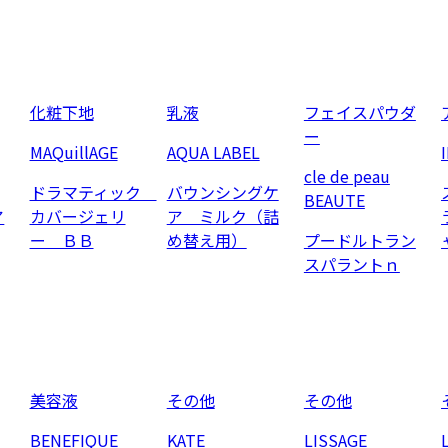
化粧下地
乳液
フェイスパウダ
ー
MAQuillAGE
AQUA LABEL
cle de peau
ドラマティック
バウンシングケ
BEAUTE
ア
カバージェリ
ア ミルク（詰
ー ＢＢ
め替え用）
プードルトラン
スパラントｎ
美容液
その他
その他
BENEFIQUE
KATE
LISSAGE