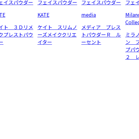
ェイスパウダー
フェイスパウダー
フェイスパウダー
フェ
TE
KATE
media
Milan
Colle
イト ３Ｄリメ
ケイト スリムノ
メディア プレス
クプレストパウ
ーズメイククリエ
トパウダーＲ ル
ミラ
ー
イター
ーセント
ン 
プパ
２ 