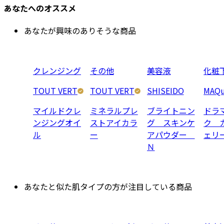
あなたへのオススメ
あなたが興味のありそうな商品
クレンジング
その他
美容液
化粧
TOUT VERT
TOUT VERT
SHISEIDO
MAQu
マイルドクレ
ミネラルプレ
ブライトニン
ドラ
ンジングオイ
ストアイカラ
グ スキンケ
ク 
ル
ー
アパウダー
ェリ
Ｎ
あなたと似た肌タイプの方が注目している商品