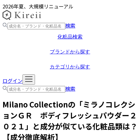
2026年夏、大規模リニューアル
検索
化粧品検索
ブランドから探す
カテゴリから探す
ログイン
検索
Milano Collection
の「
ミラノコレクシ
ョンＧＲ ボディフレッシュパウダー２
０２１
」と成分が似ている化粧品類は？
【成分徹底解析】