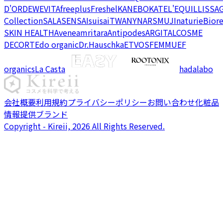
D'OR
DEW
EVITA
freeplus
Freshel
KANEBO
KATE
L'EQUIL
LISSA
Collection
SALA
SENSAI
suisai
TWANY
NARS
MUJI
naturie
Bior
SKIN HEALTH
Avene
amritara
Antipodes
ARGITAL
COSME
DECORTE
do organic
Dr.Hauschka
ETVOS
FEMMUE
F
organics
La Casta
hadalabo
会社概要
利用規約
プライバシーポリシー
お問い合わせ
化粧品
情報提供ブランド
Copyright - Kireii, 2026 All Rights Reserved.