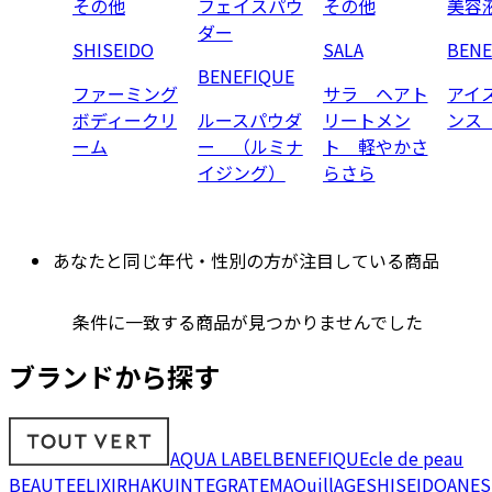
その他
フェイスパウ
その他
美容
ダー
SHISEIDO
SALA
BENE
BENEFIQUE
ファーミング
サラ ヘアト
アイ
ボディークリ
ルースパウダ
リートメン
ンス
ーム
ー （ルミナ
ト 軽やかさ
イジング）
らさら
あなたと同じ年代・性別の方が注目している商品
条件に一致する商品が見つかりませんでした
ブランドから探す
AQUA LABEL
BENEFIQUE
cle de peau
BEAUTE
ELIXIR
HAKU
INTEGRATE
MAQuillAGE
SHISEIDO
ANES