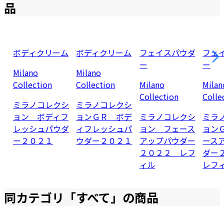
品
ボディクリーム
ボディクリーム
フェイスパウダ
フェ
ー
ー
Milano
Milano
Collection
Collection
Milano
Milan
Collection
Colle
ミラノコレクシ
ミラノコレクシ
ョン ボディフ
ョンＧＲ ボデ
ミラノコレクシ
ミラ
レッシュパウダ
ィフレッシュパ
ョン フェース
ョン
ー２０２１
ウダー２０２１
アップパウダー
ース
２０２２ レフ
ダー
ィル
レフ
同カテゴリ「
すべて
」の商品