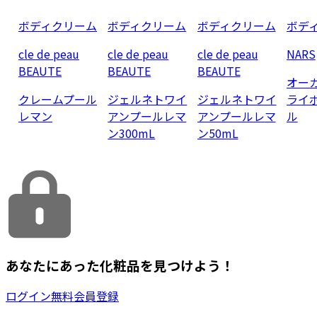
ボディクリーム
ボディクリーム
ボディクリーム
ボデ
cle de peau
cle de peau
cle de peau
NARS
BEAUTE
BEAUTE
BEAUTE
オー
クレームプール
ジェルネトワイ
ジェルネトワイ
ライ
レマン
アンプールレマ
アンプールレマ
ル
ン300mL
ン50mL
あなたにあった化粧品を見つけよう！
ログイン
無料会員登録