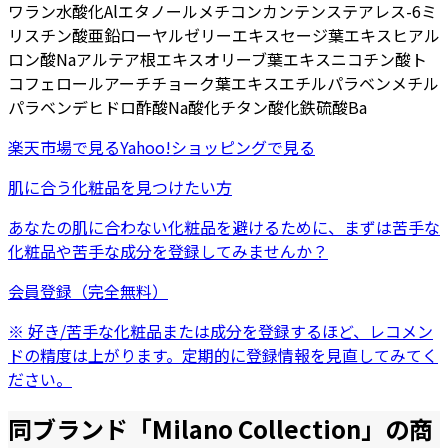
ワラン
水酸化Al
エタノール
メチコン
カンテン
ステアレス-6
ミ
リスチン酸亜鉛
ローヤルゼリーエキス
セージ葉エキス
ヒアル
ロン酸Na
アルテア根エキス
オリーブ葉エキス
ニコチン酸ト
コフェロール
アーチチョーク葉エキス
エチルパラベン
メチル
パラベン
デヒドロ酢酸Na
酸化チタン
酸化鉄
硫酸Ba
楽天市場
で見る
Yahoo!ショッピング
で見る
肌に合う化粧品を見つけたい方
あなたの肌に合わない化粧品を避けるために、まずは
苦手な
化粧品
や
苦手な成分
を登録してみませんか？
会員登録（完全無料）
※ 好き/苦手な化粧品または成分を登録するほど、レコメン
ドの精度は上がります。定期的に登録情報を見直してみてく
ださい。
同ブランド「
Milano Collection
」の商