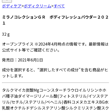
ボディケア
>
ボディクリーム
>
すべて
ミラノコレクションＧＲ ボディフレッシュパウダー２０２
１
32
g
オープンプライス
※
2024年4月
時点の情報です。最新情報は
公式サイト等でご確認ください。
発売日：
2021年6月1日
成分を選択すると、“選択したすべての成分”を含む商品がヒ
ットします。
タルク
マイカ
炭酸Mg
コーンスターチ
ラウロイルリシン
ホホ
バ種子油
ダイマージリノール酸(フィトステリル/イソステア
リル/セチル/ステアリル/ベヘニル)
香料
コメヌカエキス
BG
水
乳酸オクチルドデシル
ステアリン酸
シルク
ミリスチン酸
スク