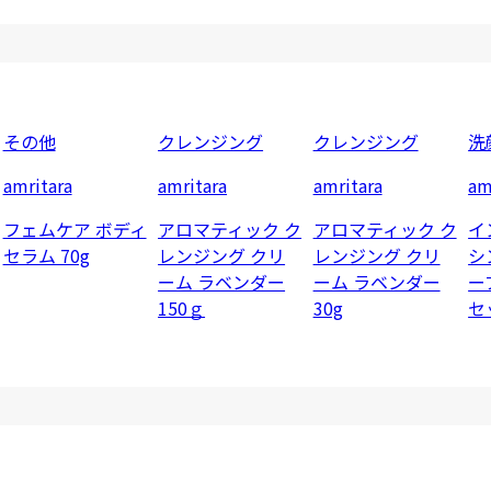
その他
クレンジング
クレンジング
洗
amritara
amritara
amritara
am
フェムケア ボディ
アロマティック ク
アロマティック ク
イ
セラム 70g
レンジング クリ
レンジング クリ
シ
ーム ラベンダー
ーム ラベンダー
ー
150ｇ
30g
セ