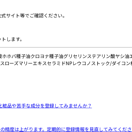
公式サイト等でご確認ください。
ットします。
酸
ホホバ種子油
クロヨナ種子油
グリセリン
ステアリン酸
ヤシ油
ス
ローズマリーエキス
セラミドNP
レウコノストック/ダイコン
化粧品
や
苦手な成分
を登録してみませんか？
ドの精度は上がります。定期的に登録情報を見直してみてくださ