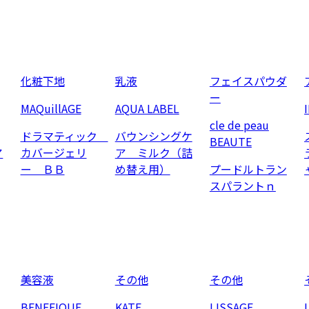
化粧下地
乳液
フェイスパウダ
ー
MAQuillAGE
AQUA LABEL
cle de peau
ドラマティック
バウンシングケ
BEAUTE
ア
カバージェリ
ア ミルク（詰
ー ＢＢ
め替え用）
プードルトラン
スパラントｎ
美容液
その他
その他
BENEFIQUE
KATE
LISSAGE