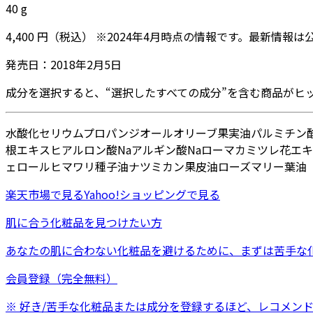
40
g
4,400
円
（税込）
※
2024年4月
時点の情報です。最新情報は
発売日：
2018年2月5日
成分を選択すると、“選択したすべての成分”を含む商品がヒ
水
酸化セリウム
プロパンジオール
オリーブ果実油
パルミチン
根エキス
ヒアルロン酸Na
アルギン酸Na
ローマカミツレ花エキ
ェロール
ヒマワリ種子油
ナツミカン果皮油
ローズマリー葉油
楽天市場
で見る
Yahoo!ショッピング
で見る
肌に合う化粧品を見つけたい方
あなたの肌に合わない化粧品を避けるために、まずは
苦手な
会員登録（完全無料）
※ 好き/苦手な化粧品または成分を登録するほど、レコメン