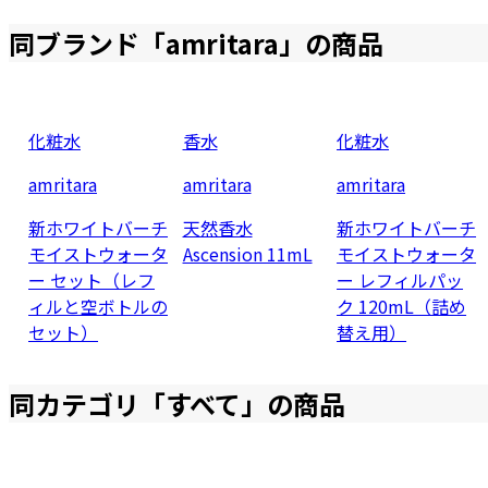
同ブランド「
amritara
」の商品
化粧水
香水
化粧水
amritara
amritara
amritara
新ホワイトバーチ
天然香水
新ホワイトバーチ
モイストウォータ
Ascension 11mL
モイストウォータ
ー セット（レフ
ー レフィルパッ
ィルと空ボトルの
ク 120mL（詰め
セット）
替え用）
同カテゴリ「
すべて
」の商品