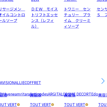
リサージメン
ＤＥＷ モイス
トワニー セン
セン
オイルコントロ
トリフトエッセ
チュリー プラ
Ｓ 
ールソープ
ンス（レフィ
イム クリーミ
ル）
ィソープ
AVISION
ALLIE
COFFRET
TH
Avene
amritara
Antipodes
ARGITAL
COSME DECORTE
do
容液
美容液
美容液
美容
OUT VERT
TOUT VERT
TOUT VERT
TOU