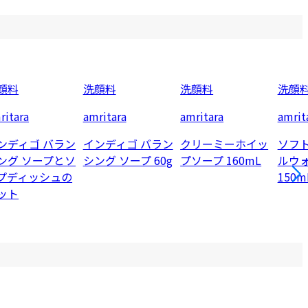
顔料
洗顔料
洗顔料
洗顔
ritara
amritara
amritara
amrit
ンディゴ バラン
インディゴ バラン
クリーミーホイッ
ソフ
ング ソープとソ
シング ソープ 60g
プソープ 160mL
ルウ
プディッシュの
150m
ット