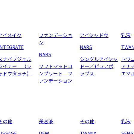
アイメイク
ファンデーショ
アイシャドウ
乳液
ン
INTEGRATE
NARS
TWA
NARS
スナイプジェル
シングルアイシャ
トワ
ライナー （シ
ソフトマットコ
ドー／ピュアポ
アナ
ャドウタッチ）
ンプリート フ
ップス
エマ
ァンデーション
その他
美容液
その他
乳液
LISSAGE
DEW
TWANY
SENS