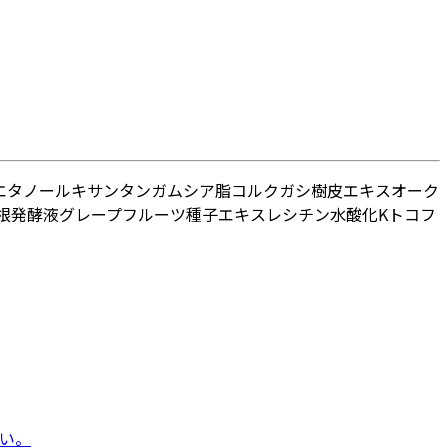
エタノール
キサンタンガム
シア脂
コルクガシ樹皮エキス
オーク
根発酵液
グレープフルーツ種子エキス
レシチン
水酸化K
トコフ
い。