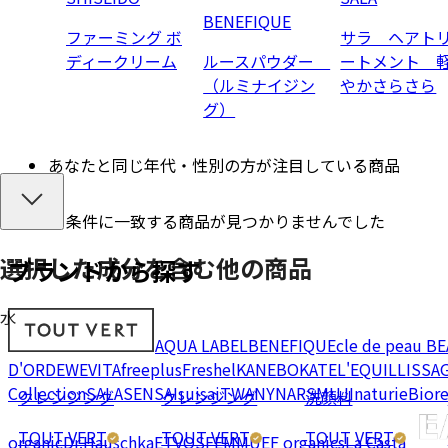
BENEFIQUE
ファーミング ボ
サラ ヘアト
ディークリーム
ルースパウダー
ートメント 
（ルミナイジン
やかさらさら
グ）
あなたと同じ年代・性別の方が注目している商品
条件に一致する商品が見つかりませんでした
選択した成分を
含む
他の商品
ブランドから探す
水
AQUA LABEL
BENEFIQUE
cle de peau B
D'OR
DEW
EVITA
freeplus
Freshel
KANEBO
KATE
L'EQUIL
LISSA
Collection
SALA
SENSAI
suisai
TWANY
NARS
MUJI
naturie
Bior
クレンジング
クレンジング
洗顔料
TOUT VERT
TOUT VERT
TOUT VERT
organic
Dr.Hauschka
ETVOS
FEMMUE
F organics
La Casta