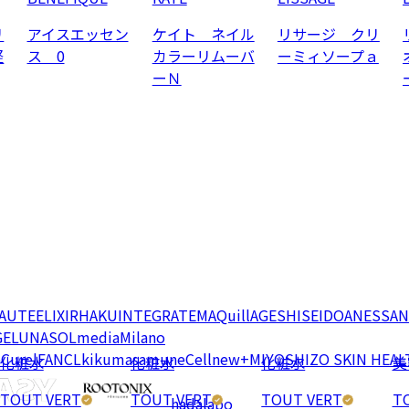
リ
アイスエッセン
ケイト ネイル
リサージ クリ
軽
ス 0
カラーリムーバ
ーミィソープａ
ーＮ
EAUTE
ELIXIR
HAKU
INTEGRATE
MAQuillAGE
SHISEIDO
ANESSA
N
GE
LUNASOL
media
Milano
e
Curel
FANCL
kikumasamune
Cellnew+
MIYOSHI
ZO SKIN HEAL
化粧水
化粧水
化粧水
美
TOUT VERT
TOUT VERT
TOUT VERT
T
hadalabo