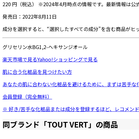
220
円
（税込）
※
2024年4月
時点の情報です。最新情報は公
発売日：
2022年8月11日
成分を選択すると、“選択したすべての成分”を含む商品がヒ
グリセリン
水
BG
1,2-ヘキサンジオール
楽天市場
で見る
Yahoo!ショッピング
で見る
肌に合う化粧品を見つけたい方
あなたの肌に合わない化粧品を避けるために、まずは
苦手な
会員登録（完全無料）
※ 好き/苦手な化粧品または成分を登録するほど、レコメン
同ブランド「
TOUT VERT
」の商品