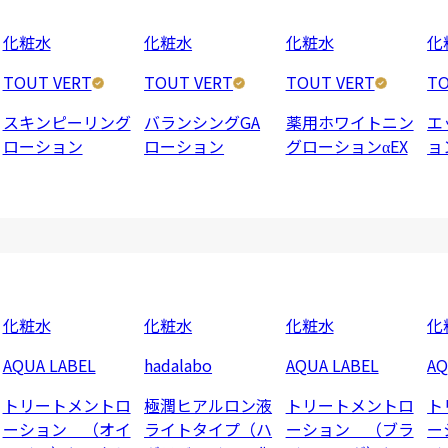
化粧水
化粧水
化粧水
化
TOUT VERT
TOUT VERT
TOUT VERT
TO
スキンピーリング
バランシングGA
薬用ホワイトニン
エ
ローション
ローション
グローションαEX
ョ
化粧水
化粧水
化粧水
化
AQUA LABEL
hadalabo
AQUA LABEL
AQ
トリートメントロ
極潤ヒアルロン液
トリートメントロ
ト
ーション （オイ
ライトタイプ（ハ
ーション （ブラ
ー