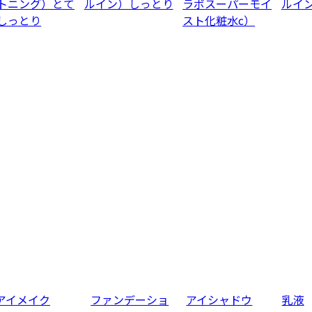
トニング）とて
ルイン）しっとり
ラボスーパーモイ
ルイ
しっとり
スト化粧水c）
アイメイク
ファンデーショ
アイシャドウ
乳液