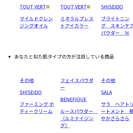
TOUT VERT
TOUT VERT
SHISEIDO
マイルドクレン
ミネラルプレス
ブライトニン
ジングオイル
トアイカラー
グ スキンケ
パウダー Ｎ
あなたと似た肌タイプの方が注目している商品
その他
フェイスパウダ
その他
ー
SHISEIDO
SALA
BENEFIQUE
ファーミング ボ
サラ ヘアト
ディークリーム
ルースパウダー
ートメント 
（ルミナイジン
やかさらさら
グ）