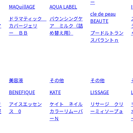
ー
MAQuillAGE
AQUA LABEL
cle de peau
ドラマティック
バウンシングケ
BEAUTE
ア
カバージェリ
ア ミルク（詰
ー ＢＢ
め替え用）
プードルトラン
スパラントｎ
美容液
その他
その他
BENEFIQUE
KATE
LISSAGE
リ
アイスエッセン
ケイト ネイル
リサージ クリ
軽
ス 0
カラーリムーバ
ーミィソープａ
ーＮ