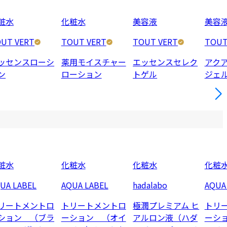
粧水
化粧水
美容液
美容
UT VERT
TOUT VERT
TOUT VERT
TOUT
ッセンスローシ
薬用モイスチャー
エッセンスセレク
アク
ン
ローション
トゲル
ジェル
粧水
化粧水
化粧水
化粧
UA LABEL
AQUA LABEL
hadalabo
AQUA
リートメントロ
トリートメントロ
極潤プレミアム ヒ
トリ
ション （ブラ
ーション （オイ
アルロン液（ハダ
ーシ