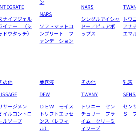
ン
INTEGRATE
NARS
TWA
NARS
スナイプジェル
シングルアイシャ
トワ
ライナー （シ
ソフトマットコ
ドー／ピュアポ
アナ
ャドウタッチ）
ンプリート フ
ップス
エマ
ァンデーション
その他
美容液
その他
乳液
LISSAGE
DEW
TWANY
SENS
リサージメン
ＤＥＷ モイス
トワニー セン
セン
オイルコントロ
トリフトエッセ
チュリー プラ
Ｓ 
ールソープ
ンス（レフィ
イム クリーミ
ル）
ィソープ