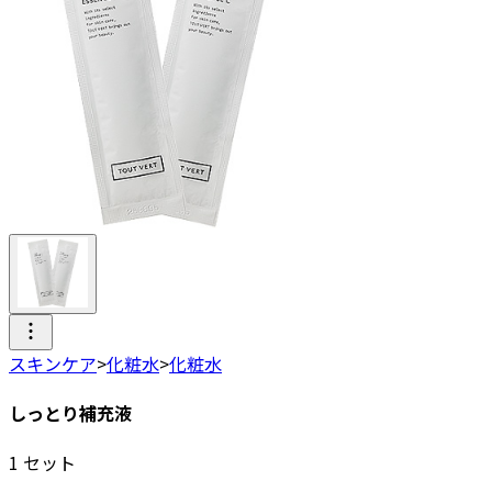
スキンケア
>
化粧水
>
化粧水
しっとり補充液
1
セット