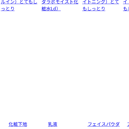
ルイン）とてもし
ダラボモイスト化
イトニング）とて
イ
っとり
粧水Ld）
もしっとり
も
化粧下地
乳液
フェイスパウダ