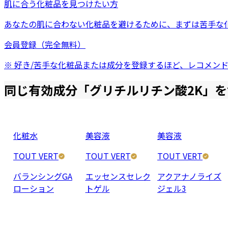
肌に合う化粧品を見つけたい方
あなたの肌に合わない化粧品を避けるために、まずは
苦手な
会員登録（完全無料）
※ 好き/苦手な化粧品または成分を登録するほど、レコメン
同じ有効成分「
グリチルリチン酸2K
」を
化粧水
美容液
美容液
TOUT VERT
TOUT VERT
TOUT VERT
バランシングGA
エッセンスセレク
アクアナノライズ
ローション
トゲル
ジェル3