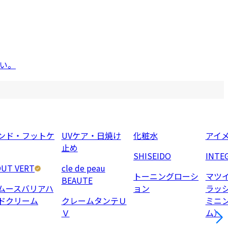
い。
ンド・フットケ
UVケア・日焼け
化粧水
アイ
止め
SHISEIDO
INTE
UT VERT
cle de peau
トーニングローシ
マツ
BEAUTE
ムースバリアハ
ョン
ラッ
ドクリーム
クレームタンテＵ
ミニ
Ｖ
ム）