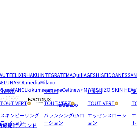
EAUTE
ELIXIR
HAKU
INTEGRATE
MAQuillAGE
SHISEIDO
ANESSA
N
GE
LUNASOL
media
Milano
e
Curel
FANCL
kikumasamune
Cellnew+
MIYOSHI
ZO SKIN HEAL
化粧水
化粧水
化粧水
美
TOUT VERT
TOUT VERT
TOUT VERT
T
hadalabo
スキンピーリング
バランシングGAロ
エッセンスローシ
エ
ローション
ーション
ョン
ト
情報提供ブランド