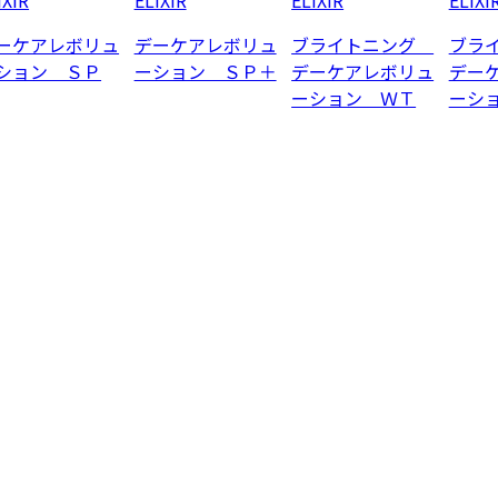
ーケアレボリュ
デーケアレボリュ
ブライトニング
ブラ
ション ＳＰ
ーション ＳＰ＋
デーケアレボリュ
デー
ーション ＷＴ
ーシ