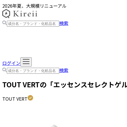
2026年夏、大規模リニューアル
検索
ログイン
検索
TOUT VERT
の「
エッセンスセレクトゲ
TOUT VERT