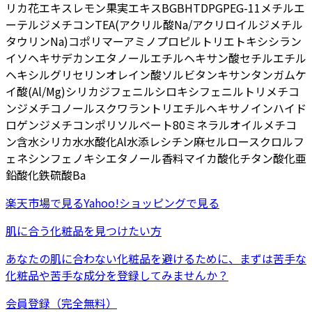
リカ花エキス
レモン果実エキス
BG
BHT
DPG
PEG-11メチルエ
ーテルジメチコン
TEA
(アクリル酸Na/アクリロイルジメチル
タウリンNa)コポリマー
アミノプロピルトリエトキシシラン
イソヘキサデカン
エタノール
エチルヘキサン酸セチル
エチル
ヘキシルグリセリン
オレイン酸ソルビタン
キサンタンガム
ケ
イ酸(Al/Mg)
シリカ
ジフェニルシロキシフェニルトリメチコ
ン
ジメチコノール
スクワラン
トリエチルヘキサノイン
ハイド
ロゲンジメチコン
ポリソルベート80
ミネラルオイル
メチコ
ン
含水シリカ
水
水酸化Al
水添レシチン
麻セルロース
クロルフ
ェネシン
フェノキシエタノール
香料
マイカ
酸化チタン
酸化亜
鉛
酸化鉄
硫酸Ba
楽天市場
で見る
Yahoo!ショッピング
で見る
肌に合う化粧品を見つけたい方
あなたの肌に合わない化粧品を避けるために、まずは
苦手な
化粧品
や
苦手な成分
を登録してみませんか？
会員登録（完全無料）