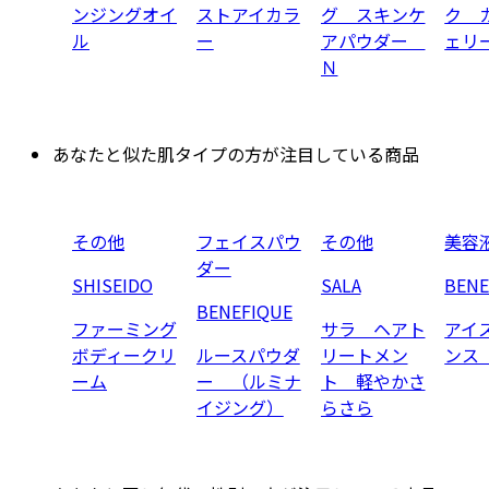
ンジングオイ
ストアイカラ
グ スキンケ
ク 
ル
ー
アパウダー
ェリ
Ｎ
あなたと似た肌タイプの方が注目している商品
その他
フェイスパウ
その他
美容
ダー
SHISEIDO
SALA
BENE
BENEFIQUE
ファーミング
サラ ヘアト
アイ
ボディークリ
ルースパウダ
リートメン
ンス
ーム
ー （ルミナ
ト 軽やかさ
イジング）
らさら