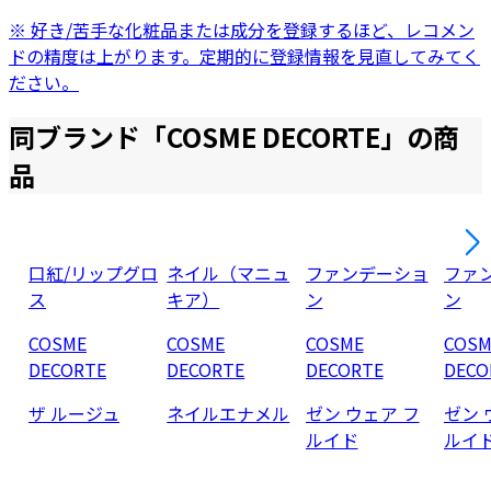
※ 好き/苦手な化粧品または成分を登録するほど、レコメン
ドの精度は上がります。定期的に登録情報を見直してみてく
ださい。
同ブランド「
COSME DECORTE
」の商
品
口紅/リップグロ
ネイル（マニュ
ファンデーショ
ファ
ス
キア）
ン
ン
COSME
COSME
COSME
COSM
DECORTE
DECORTE
DECORTE
DECO
ザ ルージュ
ネイルエナメル
ゼン ウェア フ
ゼン 
ルイド
ルイ