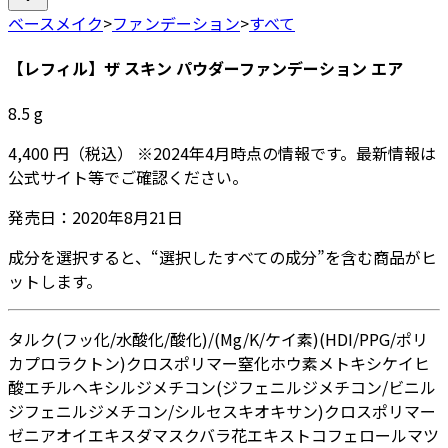
ベースメイク
>
ファンデーション
>
すべて
【レフィル】ザ スキン パウダーファンデーション エア
8.5
g
4,400
円
（税込）
※
2024年4月
時点の情報です。最新情報は
公式サイト等でご確認ください。
発売日：
2020年8月21日
成分を選択すると、“選択したすべての成分”を含む商品がヒ
ットします。
タルク
(フッ化/水酸化/酸化)/(Mg/K/ケイ素)
(HDI/PPG/ポリ
カプロラクトン)クロスポリマー
窒化ホウ素
メトキシケイヒ
酸エチルヘキシル
ジメチコン
(ジフェニルジメチコン/ビニル
ジフェニルジメチコン/シルセスキオキサン)クロスポリマー
ゼニアオイエキス
ダマスクバラ花エキス
トコフェロール
マツ