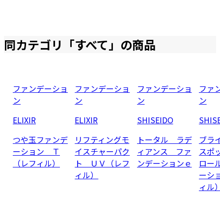
同カテゴリ「
すべて
」の商品
ファンデーショ
ファンデーショ
ファンデーショ
ファ
ン
ン
ン
ン
ELIXIR
ELIXIR
SHISEIDO
SHIS
つや玉ファンデ
リフティングモ
トータル ラデ
ブラ
ーション Ｔ
イスチャーパク
ィアンス ファ
スポ
（レフィル）
ト ＵＶ（レフ
ンデーションｅ
ロー
ィル）
ーシ
ィル