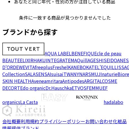
あなたと同じ年代・性別の方が注目している商品
条件に一致する商品が見つかりませんでした
ブランドから探す
AQUA LABEL
BENEFIQUE
cle de peau
BEAUTE
ELIXIR
HAKU
INTEGRATE
MAQuillAGE
SHISEIDO
ANES
D'OR
DEW
EVITA
freeplus
Freshel
KANEBO
KATE
L'EQUIL
LISSA
Collection
SALA
SENSAI
suisai
TWANY
NARS
MUJI
naturie
Bior
SKIN HEALTH
Avene
amritara
Antipodes
ARGITAL
COSME
DECORTE
do organic
Dr.Hauschka
ETVOS
FEMMUE
F
organics
La Casta
hadalabo
会社概要
利用規約
プライバシーポリシー
お問い合わせ
化粧品
情報提供ブランド