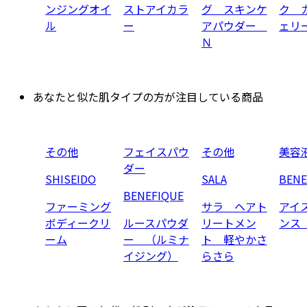
ンジングオイ
ストアイカラ
グ スキンケ
ク 
ル
ー
アパウダー
ェリ
Ｎ
あなたと似た肌タイプの方が注目している商品
その他
フェイスパウ
その他
美容
ダー
SHISEIDO
SALA
BENE
BENEFIQUE
ファーミング
サラ ヘアト
アイ
ボディークリ
ルースパウダ
リートメン
ンス
ーム
ー （ルミナ
ト 軽やかさ
イジング）
らさら