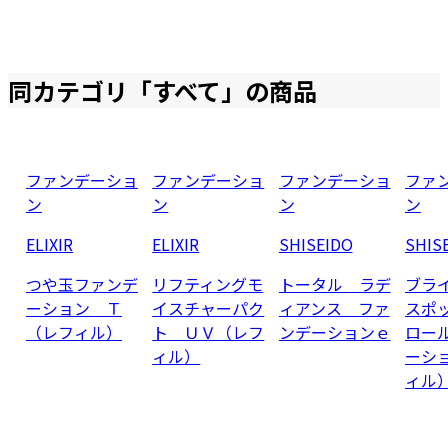
同カテゴリ「
すべて
」の商品
ファンデーショ
ファンデーショ
ファンデーショ
ファ
ン
ン
ン
ン
ELIXIR
ELIXIR
SHISEIDO
SHIS
つや玉ファンデ
リフティングモ
トータル ラデ
ブラ
ーション Ｔ
イスチャーパク
ィアンス ファ
スポ
（レフィル）
ト ＵＶ（レフ
ンデーションｅ
ロー
ィル）
ーシ
ィル