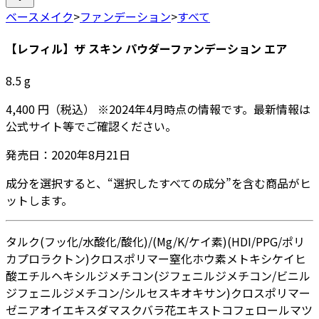
ベースメイク
>
ファンデーション
>
すべて
【レフィル】ザ スキン パウダーファンデーション エア
8.5
g
4,400
円
（税込）
※
2024年4月
時点の情報です。最新情報は
公式サイト等でご確認ください。
発売日：
2020年8月21日
成分を選択すると、“選択したすべての成分”を含む商品がヒ
ットします。
タルク
(フッ化/水酸化/酸化)/(Mg/K/ケイ素)
(HDI/PPG/ポリ
カプロラクトン)クロスポリマー
窒化ホウ素
メトキシケイヒ
酸エチルヘキシル
ジメチコン
(ジフェニルジメチコン/ビニル
ジフェニルジメチコン/シルセスキオキサン)クロスポリマー
ゼニアオイエキス
ダマスクバラ花エキス
トコフェロール
マツ