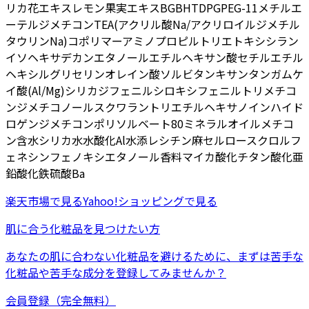
リカ花エキス
レモン果実エキス
BG
BHT
DPG
PEG-11メチルエ
ーテルジメチコン
TEA
(アクリル酸Na/アクリロイルジメチル
タウリンNa)コポリマー
アミノプロピルトリエトキシシラン
イソヘキサデカン
エタノール
エチルヘキサン酸セチル
エチル
ヘキシルグリセリン
オレイン酸ソルビタン
キサンタンガム
ケ
イ酸(Al/Mg)
シリカ
ジフェニルシロキシフェニルトリメチコ
ン
ジメチコノール
スクワラン
トリエチルヘキサノイン
ハイド
ロゲンジメチコン
ポリソルベート80
ミネラルオイル
メチコ
ン
含水シリカ
水
水酸化Al
水添レシチン
麻セルロース
クロルフ
ェネシン
フェノキシエタノール
香料
マイカ
酸化チタン
酸化亜
鉛
酸化鉄
硫酸Ba
楽天市場
で見る
Yahoo!ショッピング
で見る
肌に合う化粧品を見つけたい方
あなたの肌に合わない化粧品を避けるために、まずは
苦手な
化粧品
や
苦手な成分
を登録してみませんか？
会員登録（完全無料）