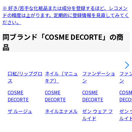
※ 好き/苦手な化粧品または成分を登録するほど、レコメン
ドの精度は上がります。定期的に登録情報を見直してみてく
ださい。
同ブランド「
COSME DECORTE
」の商
品
口紅/リップグロ
ネイル（マニュ
ファンデーショ
ファ
ス
キア）
ン
ン
COSME
COSME
COSME
COSM
DECORTE
DECORTE
DECORTE
DECO
ザ ルージュ
ネイルエナメル
ゼン ウェア フ
ゼン 
ルイド
ルイ