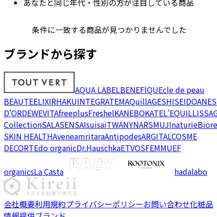
あなたと同じ年代・性別の方が注目している商品
条件に一致する商品が見つかりませんでした
ブランドから探す
AQUA LABEL
BENEFIQUE
cle de peau
BEAUTE
ELIXIR
HAKU
INTEGRATE
MAQuillAGE
SHISEIDO
ANES
D'OR
DEW
EVITA
freeplus
Freshel
KANEBO
KATE
L'EQUIL
LISSA
Collection
SALA
SENSAI
suisai
TWANY
NARS
MUJI
naturie
Bior
SKIN HEALTH
Avene
amritara
Antipodes
ARGITAL
COSME
DECORTE
do organic
Dr.Hauschka
ETVOS
FEMMUE
F
organics
La Casta
hadalabo
会社概要
利用規約
プライバシーポリシー
お問い合わせ
化粧品
情報提供ブランド