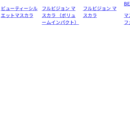
BE
ビューティーシル
フルビジョン マ
フルビジョン マ
エットマスカラ
スカラ （ボリュ
スカラ
マ
ームインパクト）
フ