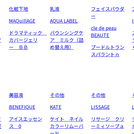
化粧下地
乳液
フェイスパウダ
ー
MAQuillAGE
AQUA LABEL
cle de peau
ドラマティック
バウンシングケ
BEAUTE
ア
カバージェリ
ア ミルク（詰
ー ＢＢ
め替え用）
プードルトラン
スパラントｎ
美容液
その他
その他
BENEFIQUE
KATE
LISSAGE
リ
アイスエッセン
ケイト ネイル
リサージ クリ
軽
ス 0
カラーリムーバ
ーミィソープａ
ーＮ