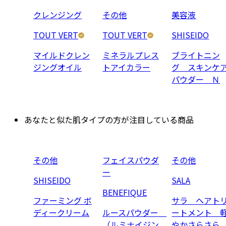
クレンジング
その他
美容液
TOUT VERT
TOUT VERT
SHISEIDO
マイルドクレン
ミネラルプレス
ブライトニン
ジングオイル
トアイカラー
グ スキンケ
パウダー Ｎ
あなたと似た肌タイプの方が注目している商品
その他
フェイスパウダ
その他
ー
SHISEIDO
SALA
BENEFIQUE
ファーミング ボ
サラ ヘアト
ディークリーム
ルースパウダー
ートメント 
（ルミナイジン
やかさらさら