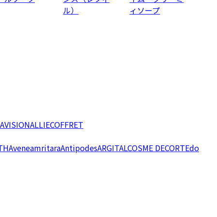
ル）
ィソープ
AVISION
ALLIE
COFFRET
TH
Avene
amritara
Antipodes
ARGITAL
COSME DECORTE
do