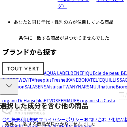
グ）
あなたと同じ年代・性別の方が注目している商品
条件に一致する商品が見つかりませんでした
ブランドから探す
AQUA LABEL
BENEFIQUE
cle de peau B
D'OR
DEW
EVITA
freeplus
Freshel
KANEBO
KATE
L'EQUIL
LISSA
Collection
SALA
SENSAI
suisai
TWANY
NARS
MUJI
naturie
Bior
organic
Dr.Hauschka
ETVOS
FEMMUE
F organics
La Casta
選択した成分を
含む
他の商品
会社概要
利用規約
プライバシーポリシー
お問い合わせ
化粧品
条件に一致する商品が見つかりませんでした
Copyright - Kireii, 2026 All Rights Reserved.