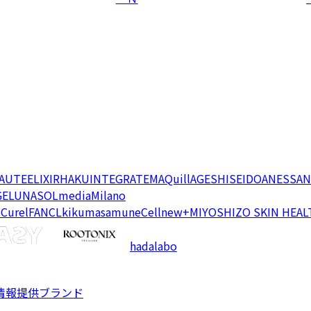
EAUTE
ELIXIR
HAKU
INTEGRATE
MAQuillAGE
SHISEIDO
ANESSA
N
GE
LUNASOL
media
Milano
e
Curel
FANCL
kikumasamune
Cellnew+
MIYOSHI
ZO SKIN HEAL
hadalabo
情報提供ブランド