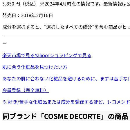
3,850
円
（税込）
※
2024年4月
時点の情報です。最新情報は
発売日：
2018年2月16日
成分を選択すると、“選択したすべての成分”を含む商品がヒ
ー
楽天市場
で見る
Yahoo!ショッピング
で見る
肌に合う化粧品を見つけたい方
あなたの肌に合わない化粧品を避けるために、まずは
苦手な
会員登録（完全無料）
※ 好き/苦手な化粧品または成分を登録するほど、レコメン
同ブランド「
COSME DECORTE
」の商品