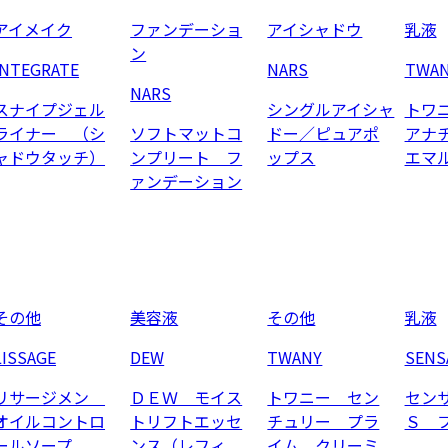
アイメイク
ファンデーショ
アイシャドウ
乳液
ン
INTEGRATE
NARS
TWA
NARS
スナイプジェル
シングルアイシャ
トワ
ライナー （シ
ソフトマットコ
ドー／ピュアポ
アナ
ャドウタッチ）
ンプリート フ
ップス
エマ
ァンデーション
その他
美容液
その他
乳液
LISSAGE
DEW
TWANY
SENS
リサージメン
ＤＥＷ モイス
トワニー セン
セン
オイルコントロ
トリフトエッセ
チュリー プラ
Ｓ 
ールソープ
ンス（レフィ
イム クリーミ