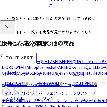
グ）
あなたと同じ年代・性別の方が注目している商品
条件に一致する商品が見つかりませんでした
選択した成分を
含む
他の商品
ブランドから探す
水
AQUA LABEL
BENEFIQUE
cle de peau B
D'OR
DEW
EVITA
freeplus
Freshel
KANEBO
KATE
L'EQUIL
LISSA
Collection
SALA
SENSAI
suisai
TWANY
NARS
MUJI
naturie
Bior
クレンジング
クレンジング
洗顔料
TOUT VERT
TOUT VERT
TOUT VERT
organic
Dr.Hauschka
ETVOS
FEMMUE
F organics
La Casta
マイルドクレンジ
パーフェクトクレ
クリアソープ
ングオイル
ンジング
会社概要
利用規約
プライバシーポリシー
お問い合わせ
化粧品
Copyright - Kireii, 2026 All Rights Reserved.