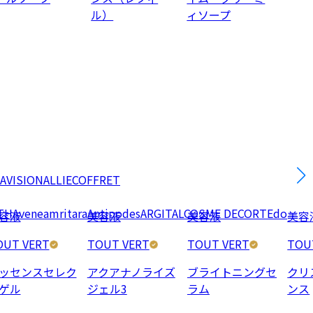
ル）
ィソープ
AVISION
ALLIE
COFFRET
TH
Avene
amritara
Antipodes
ARGITAL
COSME DECORTE
do
容液
美容液
美容液
美容
OUT VERT
TOUT VERT
TOUT VERT
TOU
ッセンスセレク
アクアナノライズ
ブライトニングセ
クリ
ゲル
ジェル3
ラム
ンス