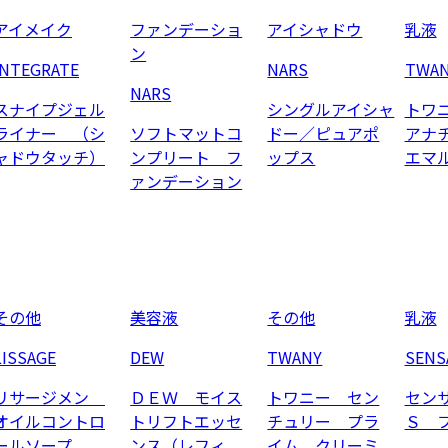
アイメイク
ファンデーショ
アイシャドウ
乳液
ン
INTEGRATE
NARS
TWA
NARS
スナイプジェル
シングルアイシャ
トワ
ライナー （シ
ソフトマットコ
ドー／ピュアポ
アナ
ャドウタッチ）
ンプリート フ
ップス
エマ
ァンデーション
その他
美容液
その他
乳液
LISSAGE
DEW
TWANY
SENS
リサージメン
ＤＥＷ モイス
トワニー セン
セン
オイルコントロ
トリフトエッセ
チュリー プラ
Ｓ 
ールソープ
ンス（レフィ
イム クリーミ