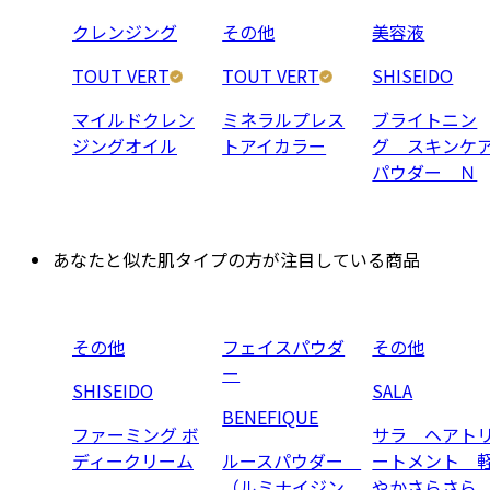
クレンジング
その他
美容液
TOUT VERT
TOUT VERT
SHISEIDO
マイルドクレン
ミネラルプレス
ブライトニン
ジングオイル
トアイカラー
グ スキンケ
パウダー Ｎ
あなたと似た肌タイプの方が注目している商品
その他
フェイスパウダ
その他
ー
SHISEIDO
SALA
BENEFIQUE
ファーミング ボ
サラ ヘアト
ディークリーム
ルースパウダー
ートメント 
（ルミナイジン
やかさらさら