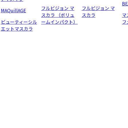
BE
フルビジョン マ
フルビジョン マ
MAQuillAGE
スカラ （ボリュ
スカラ
マ
ビューティーシル
ームインパクト）
フ
エットマスカラ