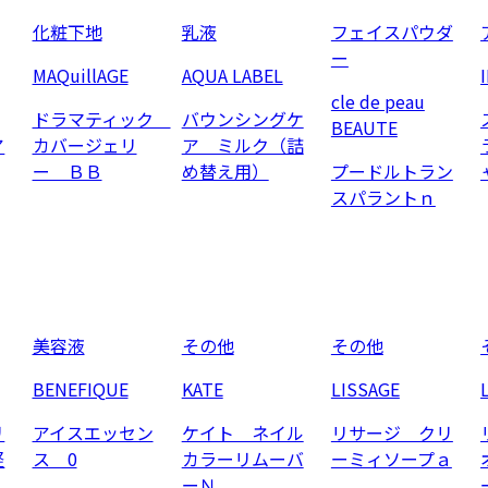
化粧下地
乳液
フェイスパウダ
ー
MAQuillAGE
AQUA LABEL
cle de peau
ドラマティック
バウンシングケ
BEAUTE
ア
カバージェリ
ア ミルク（詰
ー ＢＢ
め替え用）
プードルトラン
スパラントｎ
美容液
その他
その他
BENEFIQUE
KATE
LISSAGE
リ
アイスエッセン
ケイト ネイル
リサージ クリ
軽
ス 0
カラーリムーバ
ーミィソープａ
ーＮ