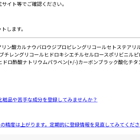
式サイト等でご確認ください。
ットします。
アリン酸
カルナウバロウ
ジプロピレングリコール
セトステアリ
3-ブチレングリコール
ヒドロキシエチルセルロース
ポリビニルピ
ヒドロ酢酸ナトリウム
パラベン
(+/-)カーボンブラック
酸化チタ
化粧品
や
苦手な成分
を登録してみませんか？
ドの精度は上がります。定期的に登録情報を見直してみてくださ