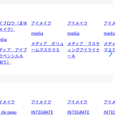
イブロウ（まゆ
アイメイク
アイメイク
アイ
メイク）
media
media
medi
dia
メディア ボリュ
メディア ラステ
メデ
ディア アイブ
ームマスカラＳ
ィングアイライナ
マス
ウペンシルＡ
ーＡ
削り）
イメイク
アイメイク
アイメイク
アイ
e de peau
INTEGRATE
INTEGRATE
INTE