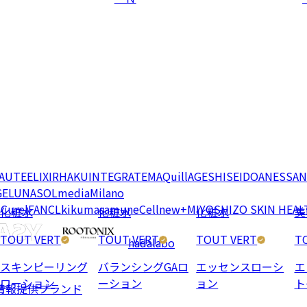
EAUTE
ELIXIR
HAKU
INTEGRATE
MAQuillAGE
SHISEIDO
ANESSA
N
GE
LUNASOL
media
Milano
e
Curel
FANCL
kikumasamune
Cellnew+
MIYOSHI
ZO SKIN HEAL
化粧水
化粧水
化粧水
美
TOUT VERT
TOUT VERT
TOUT VERT
T
hadalabo
スキンピーリング
バランシングGAロ
エッセンスローシ
エ
ローション
ーション
ョン
ト
情報提供ブランド