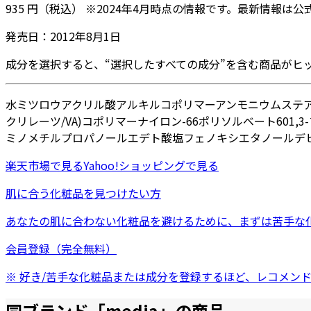
935
円
（税込）
※
2024年4月
時点の情報です。最新情報は公
発売日：
2012年8月1日
成分を選択すると、“選択したすべての成分”を含む商品がヒ
水
ミツロウ
アクリル酸アルキルコポリマーアンモニウム
ステ
クリレーツ/VA)コポリマー
ナイロン-66
ポリソルベート60
1,
ミノメチルプロパノール
エデト酸塩
フェノキシエタノール
デ
楽天市場
で見る
Yahoo!ショッピング
で見る
肌に合う化粧品を見つけたい方
あなたの肌に合わない化粧品を避けるために、まずは
苦手な
会員登録（完全無料）
※ 好き/苦手な化粧品または成分を登録するほど、レコメン
同ブランド「
media
」の商品