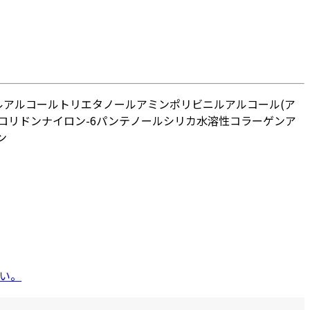
ルアルコール
トリエタノールアミン
ポリビニルアルコール
(ア
ロリドン
ナイロン-6
パンテノール
シリカ
水溶性コラーゲン
ア
ン
い。