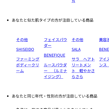
Ｎ
あなたと似た肌タイプの方が注目している商品
その他
フェイスパウ
その他
美容
ダー
SHISEIDO
SALA
BENE
BENEFIQUE
ファーミング
サラ ヘアト
アイ
ボディークリ
ルースパウダ
リートメン
ンス
ーム
ー （ルミナ
ト 軽やかさ
イジング）
らさら
あなたと同じ年代・性別の方が注目している商品