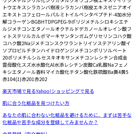
ウ
ジメチルシリル化シリカ
タルク
オウゴン根エキス
ケイケッ
トウエキス
シラカンバ樹液
シラカンバ樹皮エキス
ゼニアオイ
エキス
トコフェロール
パルミトイルペンタペプチド-4
加水分
解コラーゲン
BG
BHT
DPG
PEG-9ポリジメチルシロキシエチ
ルジメチコン
エタノール
オクチルドデカノール
オレイン酸フ
ィトステリル
カルボマー
キサンタンガム
グリセリン
コハク酸
コハク酸2Na
ジメチコン
スクワラン
トリイソステアリン酸イ
ソプロピルチタン
ハイドロゲンジメチコン
ポリソルベート
20
ポリメチルシルセスキオキサン
メチコン
レシチン
合成金
雲母
酸化スズ
水
水酸化Al
水添レシチン
炭酸Ca
乳酸Na
フェノ
キシエタノール
香料
マイカ
酸化チタン
酸化鉄
硫酸Ba
黄4
黄5
赤104(1)
赤201
赤202
楽天市場
で見る
Yahoo!ショッピング
で見る
肌に合う化粧品を見つけたい方
あなたの肌に合わない化粧品を避けるために、まずは
苦手な
化粧品
や
苦手な成分
を登録してみませんか？