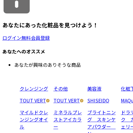
あなたにあった化粧品を見つけよう！
ログイン
無料会員登録
あなたへのオススメ
あなたが興味のありそうな商品
クレンジング
その他
美容液
化粧
TOUT VERT
TOUT VERT
SHISEIDO
MAQu
マイルドクレ
ミネラルプレ
ブライトニン
ドラ
ンジングオイ
ストアイカラ
グ スキンケ
ク 
ル
ー
アパウダー
ェリ