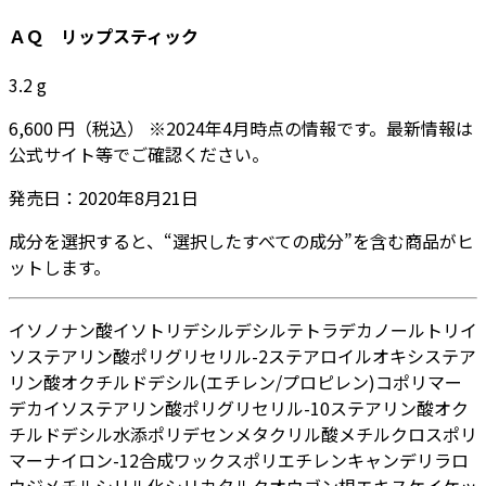
ＡＱ リップスティック
3.2
g
6,600
円
（税込）
※
2024年4月
時点の情報です。最新情報は
公式サイト等でご確認ください。
発売日：
2020年8月21日
成分を選択すると、“選択したすべての成分”を含む商品がヒ
ットします。
イソノナン酸イソトリデシル
デシルテトラデカノール
トリイ
ソステアリン酸ポリグリセリル-2
ステアロイルオキシステア
リン酸オクチルドデシル
(エチレン/プロピレン)コポリマー
デカイソステアリン酸ポリグリセリル-10
ステアリン酸オク
チルドデシル
水添ポリデセン
メタクリル酸メチルクロスポリ
マー
ナイロン-12
合成ワックス
ポリエチレン
キャンデリラロ