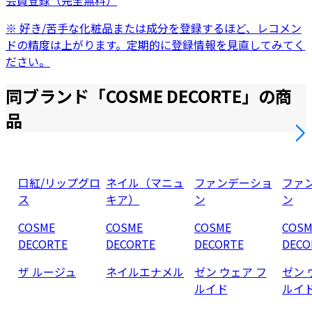
会員登録（完全無料）
※ 好き/苦手な化粧品または成分を登録するほど、レコメン
ドの精度は上がります。定期的に登録情報を見直してみてく
ださい。
同ブランド「
COSME DECORTE
」の商
品
口紅/リップグロ
ネイル（マニュ
ファンデーショ
ファ
ス
キア）
ン
ン
COSME
COSME
COSME
COSM
DECORTE
DECORTE
DECORTE
DECO
ザ ルージュ
ネイルエナメル
ゼン ウェア フ
ゼン 
ルイド
ルイ