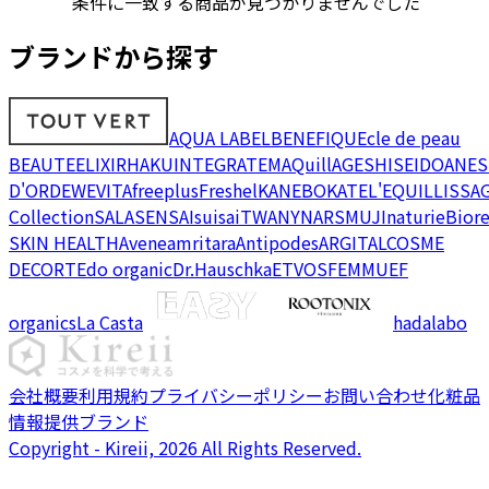
条件に一致する商品が見つかりませんでした
ブランドから探す
AQUA LABEL
BENEFIQUE
cle de peau
BEAUTE
ELIXIR
HAKU
INTEGRATE
MAQuillAGE
SHISEIDO
ANES
D'OR
DEW
EVITA
freeplus
Freshel
KANEBO
KATE
L'EQUIL
LISSA
Collection
SALA
SENSAI
suisai
TWANY
NARS
MUJI
naturie
Bior
SKIN HEALTH
Avene
amritara
Antipodes
ARGITAL
COSME
DECORTE
do organic
Dr.Hauschka
ETVOS
FEMMUE
F
organics
La Casta
hadalabo
会社概要
利用規約
プライバシーポリシー
お問い合わせ
化粧品
情報提供ブランド
Copyright - Kireii, 2026 All Rights Reserved.