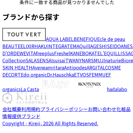
条件に一致する商品が見つかりませんでした
ブランドから探す
AQUA LABEL
BENEFIQUE
cle de peau
BEAUTE
ELIXIR
HAKU
INTEGRATE
MAQuillAGE
SHISEIDO
ANES
D'OR
DEW
EVITA
freeplus
Freshel
KANEBO
KATE
L'EQUIL
LISSA
Collection
SALA
SENSAI
suisai
TWANY
NARS
MUJI
naturie
Bior
SKIN HEALTH
Avene
amritara
Antipodes
ARGITAL
COSME
DECORTE
do organic
Dr.Hauschka
ETVOS
FEMMUE
F
organics
La Casta
hadalabo
会社概要
利用規約
プライバシーポリシー
お問い合わせ
化粧品
情報提供ブランド
Copyright - Kireii, 2026 All Rights Reserved.