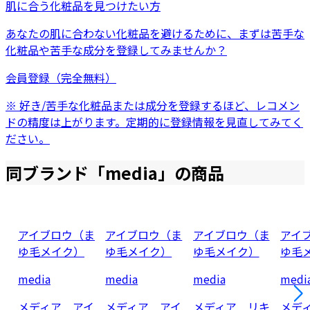
肌に合う化粧品を見つけたい方
あなたの肌に合わない化粧品を避けるために、まずは
苦手な
化粧品
や
苦手な成分
を登録してみませんか？
会員登録（完全無料）
※ 好き/苦手な化粧品または成分を登録するほど、レコメン
ドの精度は上がります。定期的に登録情報を見直してみてく
ださい。
同ブランド「
media
」の商品
アイブロウ（ま
アイブロウ（ま
アイブロウ（ま
アイ
ゆ毛メイク）
ゆ毛メイク）
ゆ毛メイク）
ゆ毛
media
media
media
medi
メディア アイ
メディア アイ
メディア リキ
メデ