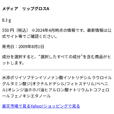
メディア リップグロスA
8.3
g
550
円
（税込）
※
2024年4月
時点の情報です。最新情報は公
式サイト等でご確認ください。
発売日：
2009年8月1日
成分を選択すると、“選択したすべての成分”を含む商品がヒ
ットします。
水添ポリイソブテン
イソノナン酸イソトリデシル
ラウロイル
グルタミン酸ジ(オクチルドデシル/フィトステリル/ベヘニ
ル)
オレンジ油
ホホバ油
ヒアルロン酸ナトリウム
トコフェロ
ール
フェノキシエタノール
楽天市場
で見る
Yahoo!ショッピング
で見る