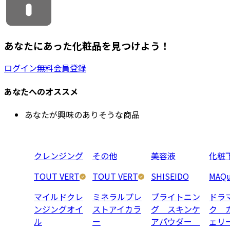
あなたにあった化粧品を見つけよう！
ログイン
無料会員登録
あなたへのオススメ
あなたが興味のありそうな商品
クレンジング
その他
美容液
化粧
TOUT VERT
TOUT VERT
SHISEIDO
MAQu
マイルドクレ
ミネラルプレ
ブライトニン
ドラ
ンジングオイ
ストアイカラ
グ スキンケ
ク 
ル
ー
アパウダー
ェリ