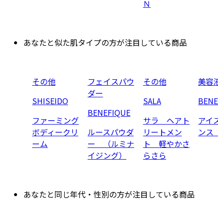
Ｎ
あなたと似た肌タイプの方が注目している商品
その他
フェイスパウ
その他
美容
ダー
SHISEIDO
SALA
BENE
BENEFIQUE
ファーミング
サラ ヘアト
アイ
ボディークリ
ルースパウダ
リートメン
ンス
ーム
ー （ルミナ
ト 軽やかさ
イジング）
らさら
あなたと同じ年代・性別の方が注目している商品