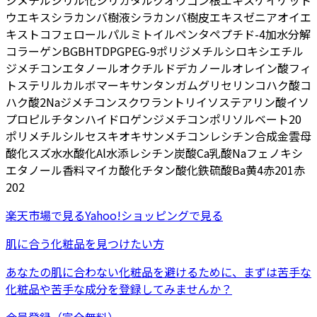
ジメチルシリル化シリカ
タルク
オウゴン根エキス
ケイケット
ウエキス
シラカンバ樹液
シラカンバ樹皮エキス
ゼニアオイエ
キス
トコフェロール
パルミトイルペンタペプチド-4
加水分解
コラーゲン
BG
BHT
DPG
PEG-9ポリジメチルシロキシエチル
ジメチコン
エタノール
オクチルドデカノール
オレイン酸フィ
トステリル
カルボマー
キサンタンガム
グリセリン
コハク酸
コ
ハク酸2Na
ジメチコン
スクワラン
トリイソステアリン酸イソ
プロピルチタン
ハイドロゲンジメチコン
ポリソルベート20
ポリメチルシルセスキオキサン
メチコン
レシチン
合成金雲母
酸化スズ
水
水酸化Al
水添レシチン
炭酸Ca
乳酸Na
フェノキシ
エタノール
香料
マイカ
酸化チタン
酸化鉄
硫酸Ba
黄4
赤201
赤
202
楽天市場
で見る
Yahoo!ショッピング
で見る
肌に合う化粧品を見つけたい方
あなたの肌に合わない化粧品を避けるために、まずは
苦手な
化粧品
や
苦手な成分
を登録してみませんか？