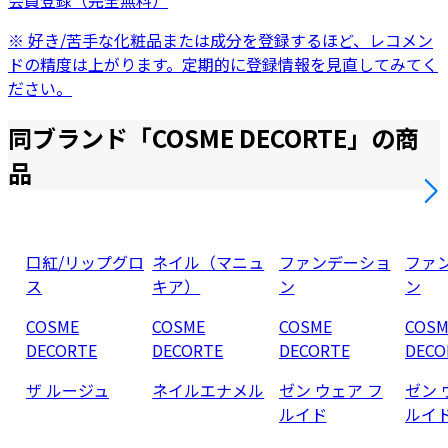
会員登録（完全無料）
※ 好き/苦手な化粧品または成分を登録するほど、レコメン
ドの精度は上がります。定期的に登録情報を見直してみてく
ださい。
同ブランド「
COSME DECORTE
」の商
品
口紅/リップグロ
ネイル（マニュ
ファンデーショ
ファ
ス
キア）
ン
ン
COSME
COSME
COSME
COSM
DECORTE
DECORTE
DECORTE
DECO
ザ ルージュ
ネイルエナメル
ゼン ウェア フ
ゼン 
ルイド
ルイ