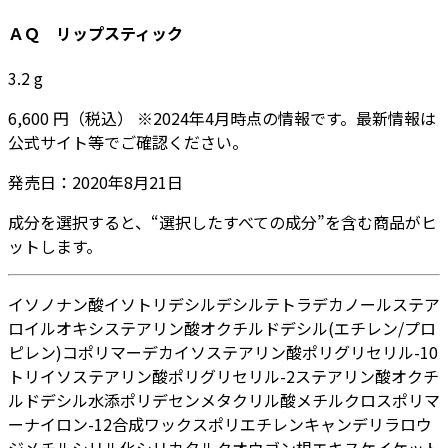
ＡＱ リップスティック
3.2
g
6,600
円
（税込）
※
2024年4月
時点の情報です。最新情報は
公式サイト等でご確認ください。
発売日：
2020年8月21日
成分を選択すると、“選択したすべての成分”を含む商品がヒ
ットします。
イソノナン酸イソトリデシル
デシルテトラデカノール
ステア
ロイルオキシステアリン酸オクチルドデシル
(エチレン/プロ
ピレン)コポリマー
デカイソステアリン酸ポリグリセリル-10
トリイソステアリン酸ポリグリセリル-2
ステアリン酸オクチ
ルドデシル
水添ポリデセン
メタクリル酸メチルクロスポリマ
ー
ナイロン-12
合成ワックス
ポリエチレン
キャンデリラロウ