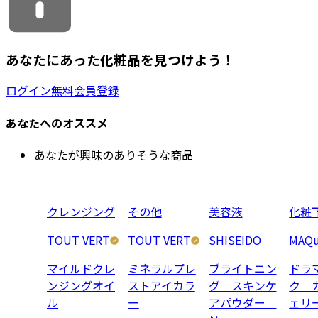
あなたにあった化粧品を見つけよう！
ログイン
無料会員登録
あなたへのオススメ
あなたが興味のありそうな商品
クレンジング
その他
美容液
化粧
TOUT VERT
TOUT VERT
SHISEIDO
MAQu
マイルドクレ
ミネラルプレ
ブライトニン
ドラ
ンジングオイ
ストアイカラ
グ スキンケ
ク 
ル
ー
アパウダー
ェリ