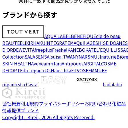
条件に一致する商品が見つかりませんでした
ブランドから探す
AQUA LABEL
BENEFIQUE
cle de peau
BEAUTE
ELIXIR
HAKU
INTEGRATE
MAQuillAGE
SHISEIDO
ANES
D'OR
DEW
EVITA
freeplus
Freshel
KANEBO
KATE
L'EQUIL
LISSA
Collection
SALA
SENSAI
suisai
TWANY
NARS
MUJI
naturie
Bior
SKIN HEALTH
Avene
amritara
Antipodes
ARGITAL
COSME
DECORTE
do organic
Dr.Hauschka
ETVOS
FEMMUE
F
organics
La Casta
hadalabo
会社概要
利用規約
プライバシーポリシー
お問い合わせ
化粧品
情報提供ブランド
Copyright - Kireii, 2026 All Rights Reserved.