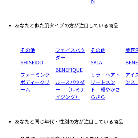
Ｎ
あなたと似た肌タイプの方が注目している商品
その他
フェイスパウ
その他
美容
ダー
SHISEIDO
SALA
BENE
BENEFIQUE
ファーミング
サラ ヘアト
アイ
ボディークリ
ルースパウダ
リートメン
ンス
ーム
ー （ルミナ
ト 軽やかさ
イジング）
らさら
あなたと同じ年代・性別の方が注目している商品