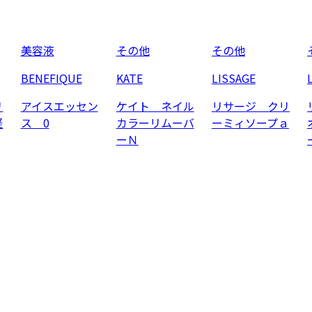
美容液
その他
その他
BENEFIQUE
KATE
LISSAGE
リ
アイスエッセン
ケイト ネイル
リサージ クリ
軽
ス 0
カラーリムーバ
ーミィソープａ
ーＮ