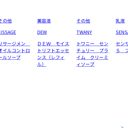
その他
美容液
その他
乳液
LISSAGE
DEW
TWANY
SENS
リサージメン
ＤＥＷ モイス
トワニー セン
セン
オイルコントロ
トリフトエッセ
チュリー プラ
Ｓ 
ールソープ
ンス（レフィ
イム クリーミ
ル）
ィソープ