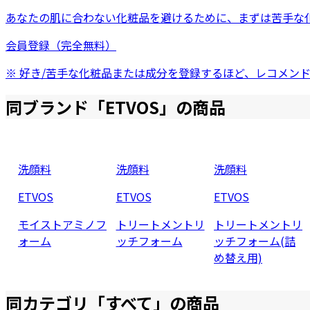
あなたの肌に合わない化粧品を避けるために、まずは
苦手な
会員登録（完全無料）
※ 好き/苦手な化粧品または成分を登録するほど、レコメン
同ブランド「
ETVOS
」の商品
洗顔料
洗顔料
洗顔料
ETVOS
ETVOS
ETVOS
モイストアミノフ
トリートメントリ
トリートメントリ
ォーム
ッチフォーム
ッチフォーム(詰
め替え用)
同カテゴリ「
すべて
」の商品