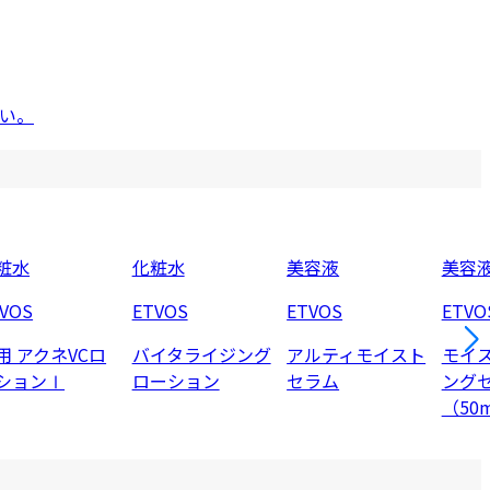
い。
粧水
化粧水
美容液
美容
VOS
ETVOS
ETVOS
ETVO
用 アクネVCロ
バイタライジング
アルティモイスト
モイ
ションⅠ
ローション
セラム
ング
（50