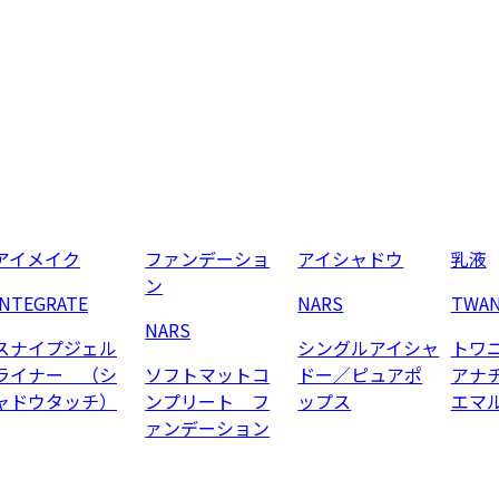
アイメイク
ファンデーショ
アイシャドウ
乳液
ン
INTEGRATE
NARS
TWA
NARS
スナイプジェル
シングルアイシャ
トワ
ライナー （シ
ソフトマットコ
ドー／ピュアポ
アナ
ャドウタッチ）
ンプリート フ
ップス
エマ
ァンデーション