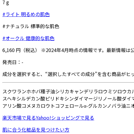
7
g
#ライト 明るめの肌色
#ナチュラル 標準的な肌色
#オークル 健康的な肌色
6,160
円
（税込）
※
2024年4月
時点の情報です。最新情報は
発売日：
-
成分を選択すると、“選択したすべての成分”を含む商品がヒ
スクワラン
ホホバ種子油
シリカ
キャンデリラロウ
ミツロウ
カ
スヘキシルデカン酸ピリドキシン
ダイマージリノール酸ダイマ
アリン酸
コメヌカロウ
トコフェロール
α-グルカン
ノバラ油
ニ
楽天市場
で見る
Yahoo!ショッピング
で見る
肌に合う化粧品を見つけたい方