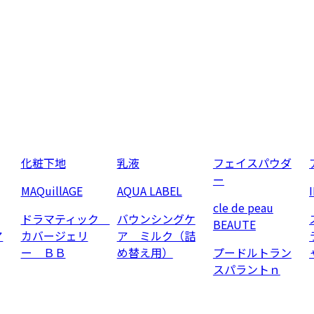
化粧下地
乳液
フェイスパウダ
ー
MAQuillAGE
AQUA LABEL
cle de peau
ドラマティック
バウンシングケ
BEAUTE
ア
カバージェリ
ア ミルク（詰
ー ＢＢ
め替え用）
プードルトラン
スパラントｎ