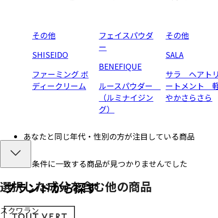
その他
フェイスパウダ
その他
ー
SHISEIDO
SALA
BENEFIQUE
ファーミング ボ
サラ ヘアト
ディークリーム
ルースパウダー
ートメント 
（ルミナイジン
やかさらさら
グ）
あなたと同じ年代・性別の方が注目している商品
条件に一致する商品が見つかりませんでした
選択した成分を
含む
他の商品
ブランドから探す
スクワラン