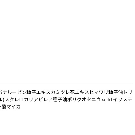
バナルーピン種子エキス
カミツレ花エキス
ヒマワリ種子油
トリ
)
スクレロカリアビレア種子油
ポリクオタニウム-61
イソステ
ン酸
マイカ