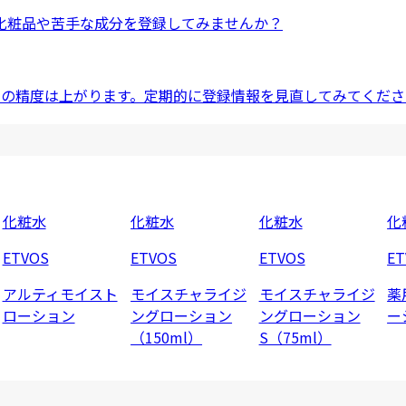
化粧品
や
苦手な成分
を登録してみませんか？
ドの精度は上がります。定期的に登録情報を見直してみてくださ
化粧水
化粧水
化粧水
化
ETVOS
ETVOS
ETVOS
ET
アルティモイスト
モイスチャライジ
モイスチャライジ
薬
ローション
ングローション
ングローション
ー
（150ml）
S（75ml）