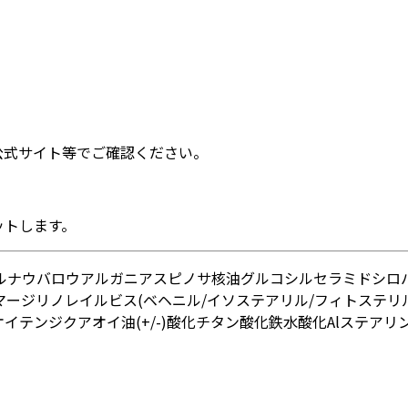
公式サイト等でご確認ください。
ットします。
ルナウバロウ
アルガニアスピノサ核油
グルコシルセラミド
シロ
ージリノレイルビス(ベヘニル/イソステアリル/フィトステリル
オイテンジクアオイ油
(+/-)酸化チタン
酸化鉄
水酸化Al
ステアリ