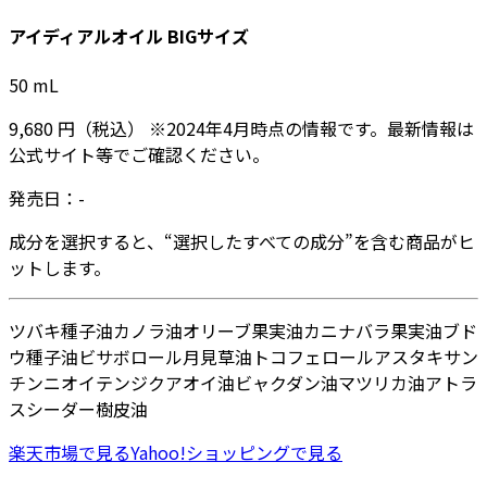
アイディアルオイル BIGサイズ
50
mL
9,680
円
（税込）
※
2024年4月
時点の情報です。最新情報は
公式サイト等でご確認ください。
発売日：
-
成分を選択すると、“選択したすべての成分”を含む商品がヒ
ットします。
ツバキ種子油
カノラ油
オリーブ果実油
カニナバラ果実油
ブド
ウ種子油
ビサボロール
月見草油
トコフェロール
アスタキサン
チン
ニオイテンジクアオイ油
ビャクダン油
マツリカ油
アトラ
スシーダー樹皮油
楽天市場
で見る
Yahoo!ショッピング
で見る