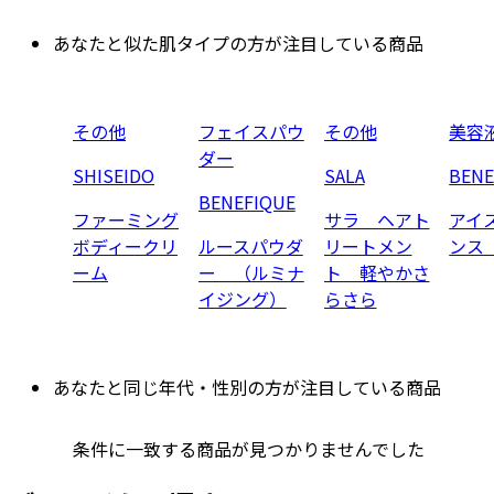
あなたと似た肌タイプの方が注目している商品
その他
フェイスパウ
その他
美容
ダー
SHISEIDO
SALA
BENE
BENEFIQUE
ファーミング
サラ ヘアト
アイ
ボディークリ
ルースパウダ
リートメン
ンス
ーム
ー （ルミナ
ト 軽やかさ
イジング）
らさら
あなたと同じ年代・性別の方が注目している商品
条件に一致する商品が見つかりませんでした