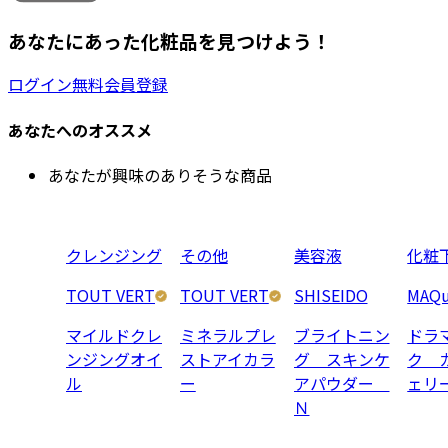
あなたにあった化粧品を見つけよう！
ログイン
無料会員登録
あなたへのオススメ
あなたが興味のありそうな商品
クレンジング
その他
美容液
化粧
TOUT VERT
TOUT VERT
SHISEIDO
MAQu
マイルドクレ
ミネラルプレ
ブライトニン
ドラ
ンジングオイ
ストアイカラ
グ スキンケ
ク 
ル
ー
アパウダー
ェリ
Ｎ