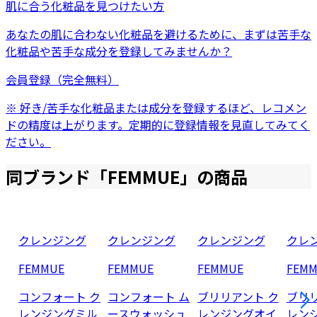
肌に合う化粧品を見つけたい方
あなたの肌に合わない化粧品を避けるために、まずは
苦手な
化粧品
や
苦手な成分
を登録してみませんか？
会員登録（完全無料）
※ 好き/苦手な化粧品または成分を登録するほど、レコメン
ドの精度は上がります。定期的に登録情報を見直してみてく
ださい。
同ブランド「
FEMMUE
」の商品
クレンジング
クレンジング
クレンジング
クレ
FEMMUE
FEMMUE
FEMMUE
FEM
コンフォート ク
コンフォート ム
ブリリアント ク
ブリリ
レンジングミル
ースウォッシュ
レンジングオイ
レン