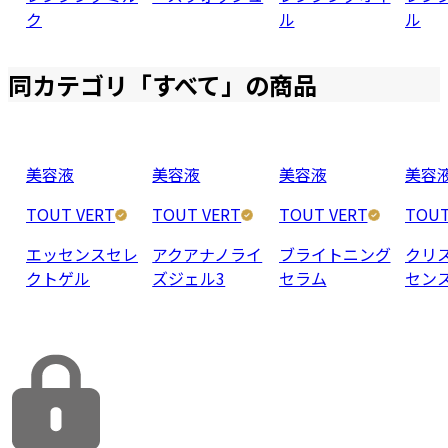
ク
ル
ル
同カテゴリ「
すべて
」の商品
美容液
美容液
美容液
美容
TOUT VERT
TOUT VERT
TOUT VERT
TOUT
エッセンスセレ
アクアナノライ
ブライトニング
クリ
クトゲル
ズジェル3
セラム
セン