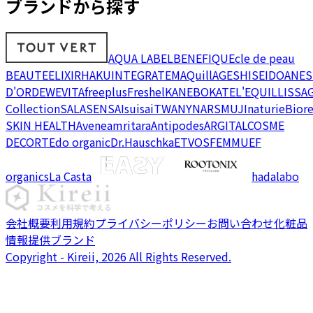
ブランドから探す
AQUA LABEL
BENEFIQUE
cle de peau
BEAUTE
ELIXIR
HAKU
INTEGRATE
MAQuillAGE
SHISEIDO
ANES
D'OR
DEW
EVITA
freeplus
Freshel
KANEBO
KATE
L'EQUIL
LISSA
Collection
SALA
SENSAI
suisai
TWANY
NARS
MUJI
naturie
Bior
SKIN HEALTH
Avene
amritara
Antipodes
ARGITAL
COSME
DECORTE
do organic
Dr.Hauschka
ETVOS
FEMMUE
F
organics
La Casta
hadalabo
会社概要
利用規約
プライバシーポリシー
お問い合わせ
化粧品
情報提供ブランド
Copyright - Kireii, 2026 All Rights Reserved.