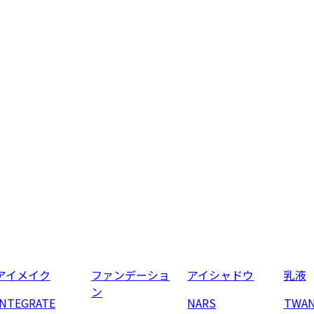
アイメイク
ファンデーショ
アイシャドウ
乳液
ン
INTEGRATE
NARS
TWA