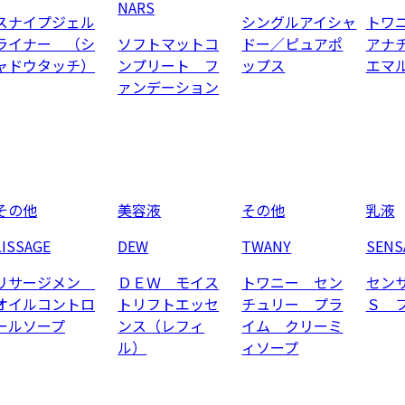
NARS
スナイプジェル
シングルアイシャ
トワ
ライナー （シ
ソフトマットコ
ドー／ピュアポ
アナ
ャドウタッチ）
ンプリート フ
ップス
エマ
ァンデーション
その他
美容液
その他
乳液
LISSAGE
DEW
TWANY
SENS
リサージメン
ＤＥＷ モイス
トワニー セン
セン
オイルコントロ
トリフトエッセ
チュリー プラ
Ｓ 
ールソープ
ンス（レフィ
イム クリーミ
ル）
ィソープ