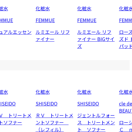
粧水
化粧水
化粧水
化粧
EMMUE
FEMMUE
FEMMUE
FEMM
ュアルエッセン
ルミエール リフ
ルミエール リフ
ロー
ァイナー
ァイナー BIGサイ
ズド 
ズ
パッ
粧水
化粧水
化粧水
化粧
ISEIDO
SHISEIDO
SHISEIDO
cle d
BEAU
Ｖ トリートメ
ＲＶ トリートメ
ジェントルフォー
トソフナー
ントソフナー
ス トリートメン
ロー
（レフィル）
ト ソフナー
Ｃ 