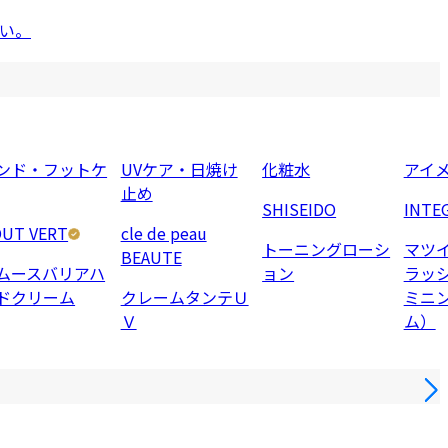
い。
ンド・フットケ
UVケア・日焼け
化粧水
アイ
止め
SHISEIDO
INTE
UT VERT
cle de peau
トーニングローシ
マツ
BEAUTE
ムースバリアハ
ョン
ラッ
ドクリーム
クレームタンテＵ
ミニ
Ｖ
ム）