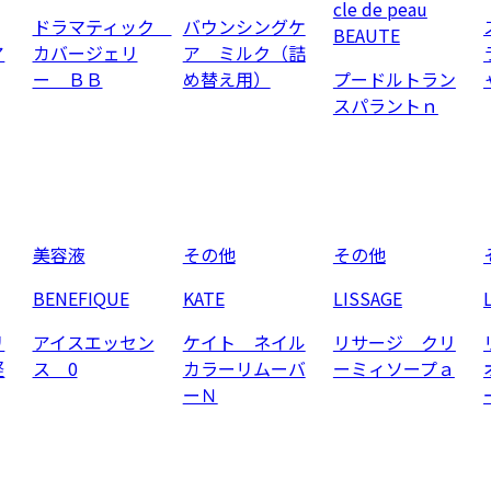
cle de peau
ドラマティック
バウンシングケ
BEAUTE
ア
カバージェリ
ア ミルク（詰
ー ＢＢ
め替え用）
プードルトラン
スパラントｎ
美容液
その他
その他
BENEFIQUE
KATE
LISSAGE
リ
アイスエッセン
ケイト ネイル
リサージ クリ
軽
ス 0
カラーリムーバ
ーミィソープａ
ーＮ