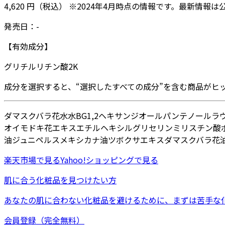
4,620
円
（税込）
※
2024年4月
時点の情報です。最新情報は
発売日：
-
【有効成分】
グリチルリチン酸2K
成分を選択すると、“選択したすべての成分”を含む商品がヒ
ダマスクバラ花水
水
BG
1,2ヘキサンジオール
パンテノール
ラ
オイモドキ花エキス
エチルヘキシルグリセリン
ミリスチン酸
油
ジュニペルスメキシカナ油
ツボクサエキス
ダマスクバラ花
楽天市場
で見る
Yahoo!ショッピング
で見る
肌に合う化粧品を見つけたい方
あなたの肌に合わない化粧品を避けるために、まずは
苦手な
会員登録（完全無料）