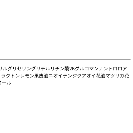
リル
グリセリン
グリチルリチン酸2K
グルコマンナン
トロロア
トラクトン
レモン果皮油
ニオイテンジクアオイ花油
マツリカ花
ロール