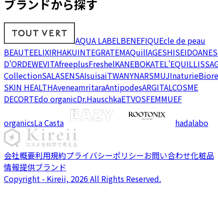
ブランドから探す
AQUA LABEL
BENEFIQUE
cle de peau
BEAUTE
ELIXIR
HAKU
INTEGRATE
MAQuillAGE
SHISEIDO
ANES
D'OR
DEW
EVITA
freeplus
Freshel
KANEBO
KATE
L'EQUIL
LISSA
Collection
SALA
SENSAI
suisai
TWANY
NARS
MUJI
naturie
Bior
SKIN HEALTH
Avene
amritara
Antipodes
ARGITAL
COSME
DECORTE
do organic
Dr.Hauschka
ETVOS
FEMMUE
F
organics
La Casta
hadalabo
会社概要
利用規約
プライバシーポリシー
お問い合わせ
化粧品
情報提供ブランド
Copyright - Kireii, 2026 All Rights Reserved.