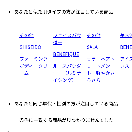
あなたと似た肌タイプの方が注目している商品
その他
フェイスパウ
その他
美容
ダー
SHISEIDO
SALA
BENE
BENEFIQUE
ファーミング
サラ ヘアト
アイ
ボディークリ
ルースパウダ
リートメン
ンス
ーム
ー （ルミナ
ト 軽やかさ
イジング）
らさら
あなたと同じ年代・性別の方が注目している商品
条件に一致する商品が見つかりませんでした