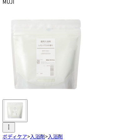
MUJI
ボディケア
>
入浴剤
>
入浴剤