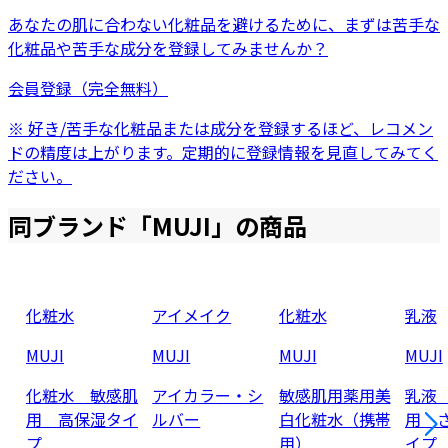
あなたの肌に合わない化粧品を避けるために、まずは
苦手な
化粧品
や
苦手な成分
を登録してみませんか？
会員登録（完全無料）
※ 好き/苦手な化粧品または成分を登録するほど、レコメン
ドの精度は上がります。定期的に登録情報を見直してみてく
ださい。
同ブランド「
MUJI
」の商品
化粧水
アイメイク
化粧水
乳液
MUJI
MUJI
MUJI
MUJI
化粧水 敏感肌
アイカラー・シ
敏感肌用薬用美
乳液
用 高保湿タイ
ルバー
白化粧水（携帯
用 
プ
用）
イプ