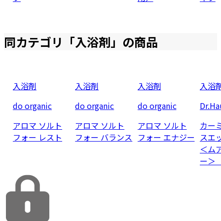
同カテゴリ「
入浴剤
」の商品
入浴剤
入浴剤
入浴剤
入浴
do organic
do organic
do organic
Dr.Ha
アロマ ソルト
アロマ ソルト
アロマ ソルト
カー
フォー レスト
フォー バランス
フォー エナジー
スエ
＜ム
ー＞ 