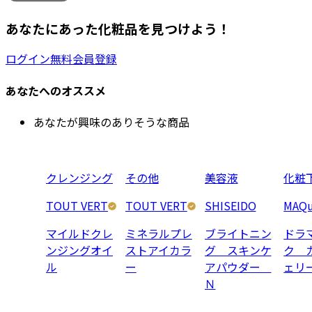
あなたにあった化粧品を見つけよう！
ログイン
無料会員登録
あなたへのオススメ
あなたが興味のありそうな商品
クレンジング
その他
美容液
化粧
TOUT VERT
TOUT VERT
SHISEIDO
MAQu
マイルドクレ
ミネラルプレ
ブライトニン
ドラ
ンジングオイ
ストアイカラ
グ スキンケ
ク 
ル
ー
アパウダー
ェリ
Ｎ