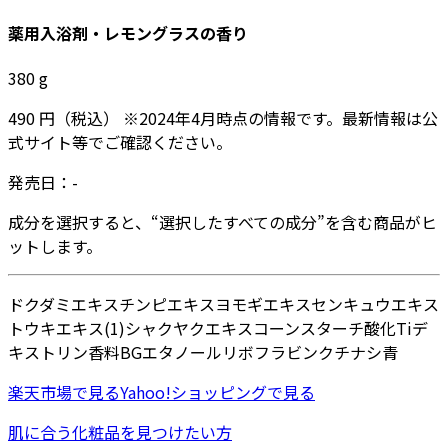
薬用入浴剤・レモングラスの香り
380
g
490
円
（税込）
※
2024年4月
時点の情報です。最新情報は公
式サイト等でご確認ください。
発売日：
-
成分を選択すると、“選択したすべての成分”を含む商品がヒ
ットします。
ドクダミエキス
チンピエキス
ヨモギエキス
センキュウエキス
トウキエキス(1)
シャクヤクエキス
コーンスターチ
酸化Ti
デ
キストリン
香料
BG
エタノール
リボフラビン
クチナシ青
楽天市場
で見る
Yahoo!ショッピング
で見る
肌に合う化粧品を見つけたい方