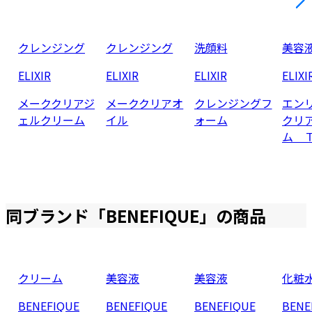
クレンジング
クレンジング
洗顔料
美容
ELIXIR
ELIXIR
ELIXIR
ELIXI
メーククリアジ
メーククリアオ
クレンジングフ
エン
ェルクリーム
イル
ォーム
クリ
ム 
同ブランド「
BENEFIQUE
」の商品
クリーム
美容液
美容液
化粧
BENEFIQUE
BENEFIQUE
BENEFIQUE
BENE