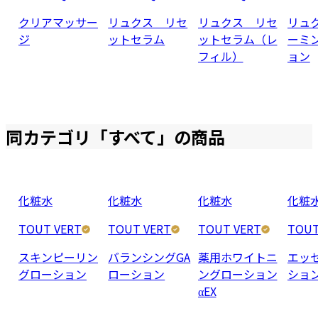
クリアマッサー
リュクス リセ
リュクス リセ
リュ
ジ
ットセラム
ットセラム（レ
ーミ
フィル）
ョン
同カテゴリ「
すべて
」の商品
化粧水
化粧水
化粧水
化粧
TOUT VERT
TOUT VERT
TOUT VERT
TOUT
スキンピーリン
バランシングGA
薬用ホワイトニ
エッ
グローション
ローション
ングローション
ショ
αEX