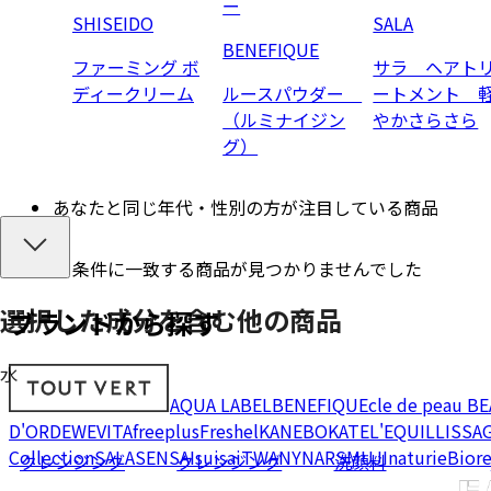
ー
SHISEIDO
SALA
BENEFIQUE
ファーミング ボ
サラ ヘアト
ディークリーム
ルースパウダー
ートメント 
（ルミナイジン
やかさらさら
グ）
あなたと同じ年代・性別の方が注目している商品
条件に一致する商品が見つかりませんでした
選択した成分を
含む
他の商品
ブランドから探す
水
AQUA LABEL
BENEFIQUE
cle de peau B
D'OR
DEW
EVITA
freeplus
Freshel
KANEBO
KATE
L'EQUIL
LISSA
Collection
SALA
SENSAI
suisai
TWANY
NARS
MUJI
naturie
Bior
クレンジング
クレンジング
洗顔料