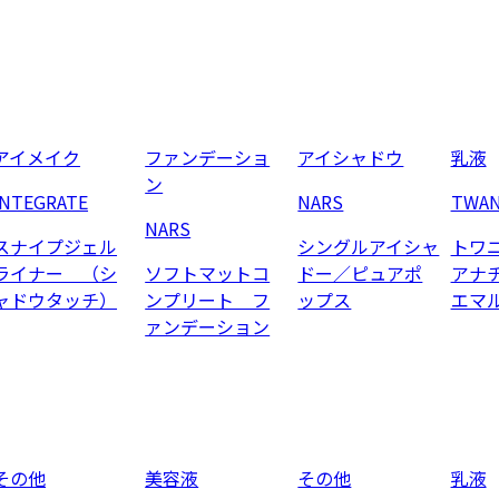
アイメイク
ファンデーショ
アイシャドウ
乳液
ン
INTEGRATE
NARS
TWA
NARS
スナイプジェル
シングルアイシャ
トワ
ライナー （シ
ソフトマットコ
ドー／ピュアポ
アナ
ャドウタッチ）
ンプリート フ
ップス
エマ
ァンデーション
その他
美容液
その他
乳液