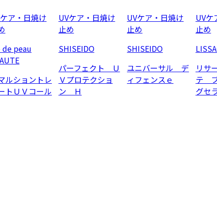
Vケア・日焼け
UVケア・日焼け
UVケア・日焼け
UVケ
め
止め
止め
止め
e de peau
SHISEIDO
SHISEIDO
LISS
AUTE
パーフェクト Ｕ
ユニバーサル デ
リサ
マルショントレ
Ｖプロテクショ
ィフェンスｅ
テ 
ートＵＶコール
ン Ｈ
グセ