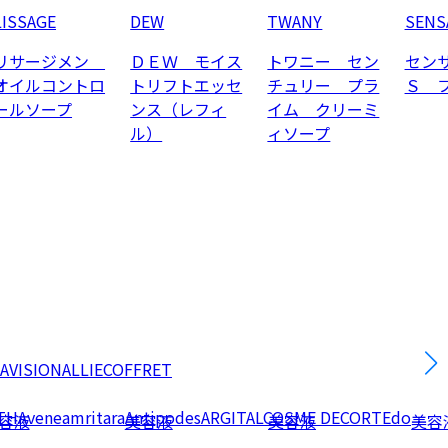
LISSAGE
DEW
TWANY
SENS
リサージメン
ＤＥＷ モイス
トワニー セン
セン
オイルコントロ
トリフトエッセ
チュリー プラ
Ｓ 
ールソープ
ンス（レフィ
イム クリーミ
ル）
ィソープ
AVISION
ALLIE
COFFRET
TH
Avene
amritara
Antipodes
ARGITAL
COSME DECORTE
do
容液
美容液
美容液
美容