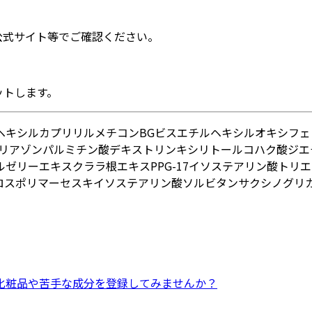
公式サイト等でご確認ください。
ットします。
ヘキシル
カプリリルメチコン
BG
ビスエチルヘキシルオキシフェ
リアゾン
パルミチン酸デキストリン
キシリトール
コハク酸ジエ
ルゼリーエキス
クララ根エキス
PPG-17
イソステアリン酸
トリエ
ロスポリマー
セスキイソステアリン酸ソルビタン
サクシノグリ
化粧品
や
苦手な成分
を登録してみませんか？