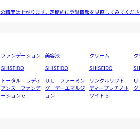
ドの精度は上がります。定期的に登録情報を見直してみてくださ
ファンデーション
美容液
クリーム
ク
SHISEIDO
SHISEIDO
SHISEIDO
SH
トータル ラディ
ＵＬ ファーミン
リンクルリフト
Ｕ
アンス ファンデ
グ デーエマルジ
ディープレチノホ
グ
ーションｅ
ョン
ワイト５