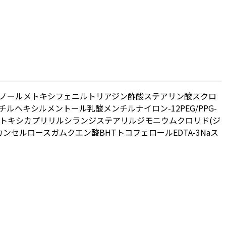
ノールメトキシフェニルトリアジン
酢酸ステアリン酸スクロ
チルヘキシル
メントール
乳酸メンチル
ナイロン-12
PEG/PPG-
トキシカプリリルシラン
ジステアリルジモニウムクロリド
(ジ
カン
セルロースガム
クエン酸
BHT
トコフェロール
EDTA-3Na
ス