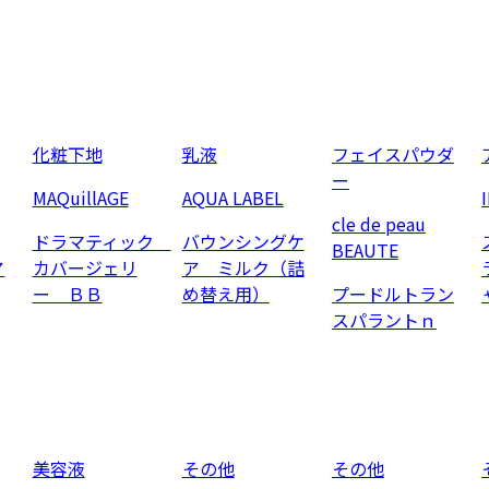
化粧下地
乳液
フェイスパウダ
ー
MAQuillAGE
AQUA LABEL
cle de peau
ドラマティック
バウンシングケ
BEAUTE
ア
カバージェリ
ア ミルク（詰
ー ＢＢ
め替え用）
プードルトラン
スパラントｎ
美容液
その他
その他