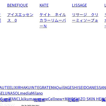
BENEFIQUE
KATE
LISSAGE
リ
アイスエッセン
ケイト ネイル
リサージ クリ
軽
ス 0
カラーリムーバ
ーミィソープａ
ーＮ
EAUTE
ELIXIR
HAKU
INTEGRATE
MAQuillAGE
SHISEIDO
ANESSA
N
GE
LUNASOL
media
Milano
e
Curel
FANCL
kikumasamune
Cellnew+
MIYOSHI
ZO SKIN HEAL
化粧水
化粧水
化粧水
美