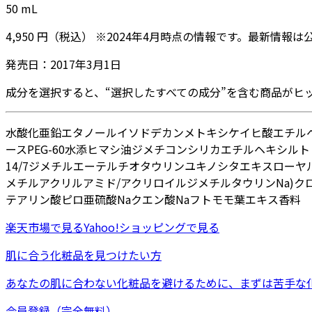
50
mL
4,950
円
（税込）
※
2024年4月
時点の情報です。最新情報は
発売日：
2017年3月1日
成分を選択すると、“選択したすべての成分”を含む商品がヒ
水
酸化亜鉛
エタノール
イソドデカン
メトキシケイヒ酸エチル
ース
PEG-60水添ヒマシ油
ジメチコン
シリカ
エチルヘキシルト
14/7ジメチルエーテル
チオタウリン
ユキノシタエキス
ローヤ
メチルアクリルアミド/アクリロイルジメチルタウリンNa)ク
テアリン酸
ピロ亜硫酸Na
クエン酸Na
フトモモ葉エキス
香料
楽天市場
で見る
Yahoo!ショッピング
で見る
肌に合う化粧品を見つけたい方
あなたの肌に合わない化粧品を避けるために、まずは
苦手な
会員登録（完全無料）