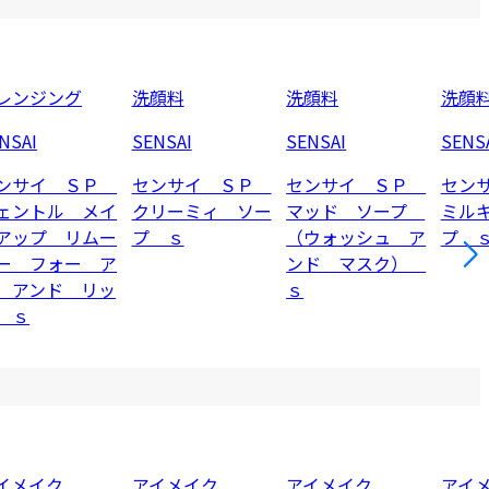
レンジング
洗顔料
洗顔料
洗顔
NSAI
SENSAI
SENSAI
SENS
ンサイ ＳＰ
センサイ ＳＰ
センサイ ＳＰ
セン
ェントル メイ
クリーミィ ソー
マッド ソープ
ミル
アップ リムー
プ ｓ
（ウォッシュ ア
プ 
ー フォー ア
ンド マスク）
 アンド リッ
ｓ
 ｓ
イメイク
アイメイク
アイメイク
アイ