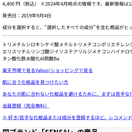
4,400
円
（税込）
※
2024年4月
時点の情報です。最新情報は
発売日：
2019年9月4日
成分を選択すると、“選択したすべての成分”を含む商品がヒ
トリメチルシロキシケイ酸
メチルトリメチコン
ポリエチレン
エリスリチル
リンゴ酸ジイソステアリル
ジメチコン
ハイドロ
タン
酸化鉄
水酸化Al
硫酸Ba
楽天市場
で見る
Yahoo!ショッピング
で見る
肌に合う化粧品を見つけたい方
あなたの肌に合わない化粧品を避けるために、まずは
苦手な
会員登録（完全無料）
※ 好き/苦手な化粧品または成分を登録するほど、レコメン
同ブランド「
SENSAI
」の商品