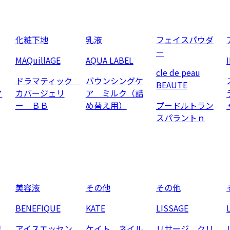
化粧下地
乳液
フェイスパウダ
ー
MAQuillAGE
AQUA LABEL
cle de peau
ドラマティック
バウンシングケ
BEAUTE
ア
カバージェリ
ア ミルク（詰
ー ＢＢ
め替え用）
プードルトラン
スパラントｎ
美容液
その他
その他
BENEFIQUE
KATE
LISSAGE
リ
アイスエッセン
ケイト ネイル
リサージ クリ