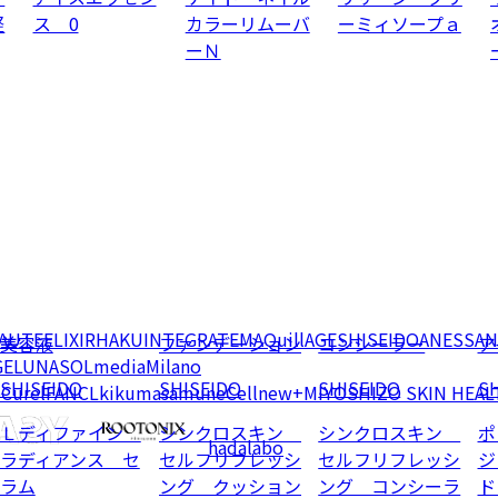
軽
ス 0
カラーリムーバ
ーミィソープａ
ーＮ
EAUTE
ELIXIR
HAKU
INTEGRATE
MAQuillAGE
SHISEIDO
ANESSA
N
美容液
ファンデーション
コンシーラー
ア
GE
LUNASOL
media
Milano
SHISEIDO
SHISEIDO
SHISEIDO
SH
e
Curel
FANCL
kikumasamune
Cellnew+
MIYOSHI
ZO SKIN HEAL
Ｌディファイン
シンクロスキン
シンクロスキン
ポ
hadalabo
ラディアンス セ
セルフリフレッシ
セルフリフレッシ
ジ
ラム
ング クッション
ング コンシーラ
ド