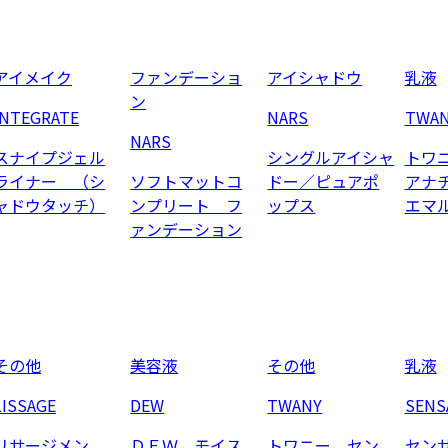
アイメイク
ファンデーショ
アイシャドウ
乳液
ン
INTEGRATE
NARS
TWA
NARS
スナイプジェル
シングルアイシャ
トワ
ライナー （シ
ソフトマットコ
ドー／ピュアポ
アナ
ャドウタッチ）
ンプリート フ
ップス
エマ
ァンデーション
その他
美容液
その他
乳液
LISSAGE
DEW
TWANY
SENS
リサージメン
ＤＥＷ モイス
トワニー セン
セン