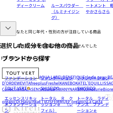
ディークリーム
ルースパウダー
ートメント 
（ルミナイジン
やかさらさら
グ）
あなたと同じ年代・性別の方が注目している商品
選択した成分を
含む
他の商品
条件に一致する商品が見つかりませんでした
ブランドから探す
トリメチルシロキシケイ酸
AQUA LABEL
BENEFIQUE
cle de peau B
ファンデーション
ファンデーション
ファンデーション
D'OR
DEW
EVITA
freeplus
Freshel
KANEBO
KATE
L'EQUIL
LISSA
TOUT VERT
SHISEIDO
SHISEIDO
Collection
SALA
SENSAI
suisai
TWANY
NARS
MUJI
naturie
Bior
エッセンスリキッ
トータル Ｒ ク
トータル ラディ
organic
Dr.Hauschka
ETVOS
FEMMUE
F organics
La Casta
ドファンデーショ
ッションｅ （レ
アンス ファンデ
ン
フィル）
ーションｅ