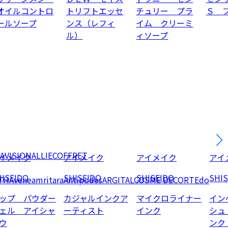
オイルコントロ
トリフトエッセ
チュリー プラ
Ｓ 
ールソープ
ンス（レフィ
イム クリーミ
ル）
ィソープ
AVISION
ALLIE
COFFRET
イメイク
アイメイク
アイメイク
アイ
ISEIDO
SHISEIDO
SHISEIDO
SHI
TH
Avene
amritara
Antipodes
ARGITAL
COSME DECORTE
do
ップ パウダー
カジャルインクア
マイクロライナー
イン
ェル アイシャ
ーティスト
インク
シュ
ウ
ンク