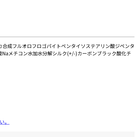
カ
合成フルオロフロゴパイト
ペンタイソステアリン酸ジペンタ
Na
メチコン
水
加水分解シルク
(+/-)カーボンブラック
酸化チ
い。