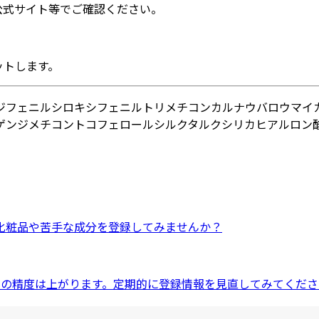
公式サイト等でご確認ください。
ットします。
ジフェニルシロキシフェニルトリメチコン
カルナウバロウ
マイ
ゲンジメチコン
トコフェロール
シルク
タルク
シリカ
ヒアルロン酸
化粧品
や
苦手な成分
を登録してみませんか？
ドの精度は上がります。定期的に登録情報を見直してみてくださ