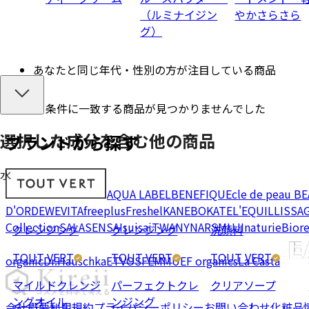
（ルミナイジン
やかさらさら
グ）
あなたと同じ年代・性別の方が注目している商品
条件に一致する商品が見つかりませんでした
選択した成分を
含む
他の商品
ブランドから探す
水
AQUA LABEL
BENEFIQUE
cle de peau B
D'OR
DEW
EVITA
freeplus
Freshel
KANEBO
KATE
L'EQUIL
LISSA
Collection
SALA
SENSAI
suisai
TWANY
NARS
MUJI
naturie
Bior
クレンジング
クレンジング
洗顔料
TOUT VERT
TOUT VERT
TOUT VERT
organic
Dr.Hauschka
ETVOS
FEMMUE
F organics
La Casta
マイルドクレンジ
パーフェクトクレ
クリアソープ
ングオイル
ンジング
会社概要
利用規約
プライバシーポリシー
お問い合わせ
化粧品