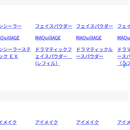
ンシーラー
フェイスパウダー
フェイスパウダー
フェ
QuillAGE
MAQuillAGE
MAQuillAGE
MAQui
ンシーラーステ
ドラマティックフ
ドラマティックル
ドラ
ック ＥＸ
ェイスパウダー
ースパウダー
ース
(レフィル）
（レ
イメイク
アイメイク
アイメイク
アイ