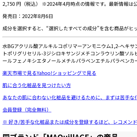
2,750
円
（税込）
※
2024年4月
時点の情報です。最新情報は
発売日：
2022年8月6日
成分を選択すると、“選択したすべての成分”を含む商品がヒ
水
BG
アクリル酸アルキルコポリマーアンモニウム
1,2-ヘキ
ト
ポリグリセリル-3ジシロキサンジメチコン
ラウリン酸ソル
ール
フェノキシエタノール
メチルパラベン
エチルパラベン
カ
楽天市場
で見る
Yahoo!ショッピング
で見る
肌に合う化粧品を見つけたい方
あなたの肌に合わない化粧品を避けるために、まずは
苦手な
会員登録（完全無料）
※ 好き/苦手な化粧品または成分を登録するほど、レコメン
同ブランド「
MAQuillAGE
」の商品