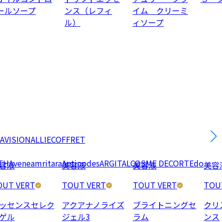
ールソープ
ンス（レフィ
イム クリーミ
ル）
ィソープ
AVISION
ALLIE
COFFRET
TH
Avene
amritara
Antipodes
ARGITAL
COSME DECORTE
do
容液
美容液
美容液
美容
OUT VERT
TOUT VERT
TOUT VERT
TOU
ッセンスセレク
アクアナノライズ
ブライトニングセ
クリ
ゲル
ジェル3
ラム
ンス