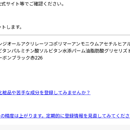
公式サイト等でご確認ください。
ットします。
サンジオール
アクリレーツコポリマーアンモニウム
アセチルヒアル
ビタン
パルミチン酸ソルビタン
水添パーム油脂肪酸グリセリズ
ーボンブラック
赤226
化粧品
や
苦手な成分
を登録してみませんか？
ドの精度は上がります。定期的に登録情報を見直してみてくださ