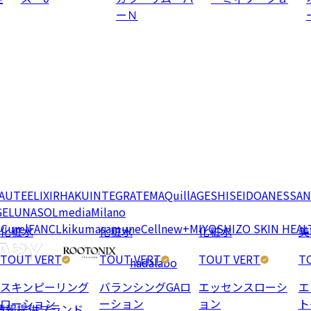
ーＮ
EAUTE
ELIXIR
HAKU
INTEGRATE
MAQuillAGE
SHISEIDO
ANESSA
N
GE
LUNASOL
media
Milano
e
Curel
FANCL
kikumasamune
Cellnew+
MIYOSHI
ZO SKIN HEAL
化粧水
化粧水
化粧水
美
TOUT VERT
TOUT VERT
TOUT VERT
T
hadalabo
スキンピーリング
バランシングGAロ
エッセンスローシ
エ
ローション
ーション
ョン
ト
情報提供ブランド