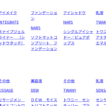
アイメイク
ファンデーショ
アイシャドウ
乳液
ン
INTEGRATE
NARS
TWA
NARS
スナイプジェル
シングルアイシャ
トワ
ライナー （シ
ソフトマットコ
ドー／ピュアポ
アナ
ャドウタッチ）
ンプリート フ
ップス
エマ
ァンデーション
その他
美容液
その他
乳液
LISSAGE
DEW
TWANY
SENS
リサージメン
ＤＥＷ モイス
トワニー セン
セン
オイルコントロ
トリフトエッセ
チュリー プラ
Ｓ 