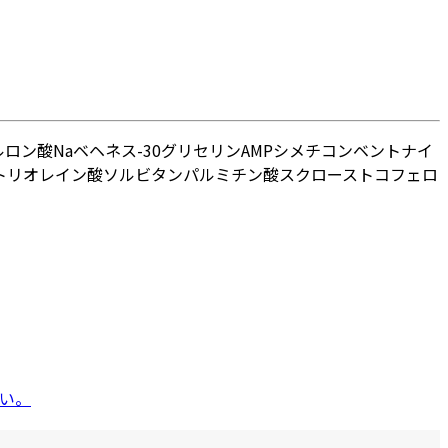
ロン酸Na
ベヘネス-30
グリセリン
AMP
シメチコン
ベントナイ
トリオレイン酸ソルビタン
パルミチン酸スクロース
トコフェロ
い。