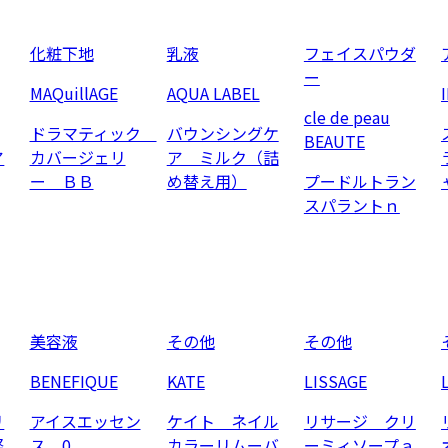
化粧下地
乳液
フェイスパウダ
ー
MAQuillAGE
AQUA LABEL
cle de peau
ドラマティック
バウンシングケ
BEAUTE
ア
カバージェリ
ア ミルク（詰
ー ＢＢ
め替え用）
プードルトラン
スパラントｎ
美容液
その他
その他
BENEFIQUE
KATE
LISSAGE
リ
アイスエッセン
ケイト ネイル
リサージ クリ
軽
ス 0
カラーリムーバ
ーミィソープａ