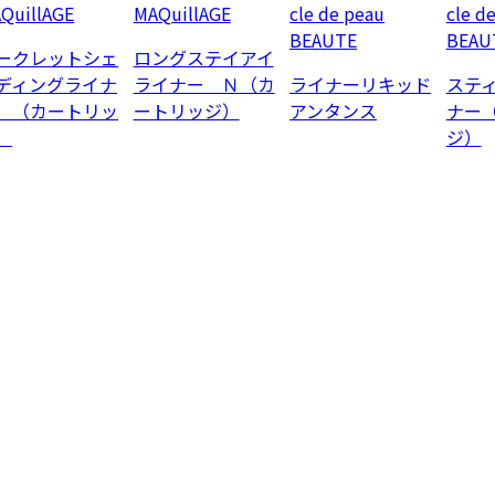
QuillAGE
MAQuillAGE
cle de peau
cle d
BEAUTE
BEAU
ークレットシェ
ロングステイアイ
ディングライナ
ライナー Ｎ（カ
ライナーリキッド
ステ
 （カートリッ
ートリッジ）
アンタンス
ナー
）
ジ）