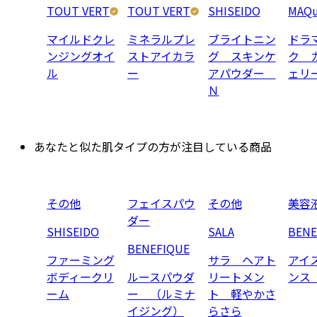
TOUT VERT
TOUT VERT
SHISEIDO
MAQu
マイルドクレ
ミネラルプレ
ブライトニン
ドラ
ンジングオイ
ストアイカラ
グ スキンケ
ク 
ル
ー
アパウダー
ェリ
Ｎ
あなたと似た肌タイプの方が注目している商品
その他
フェイスパウ
その他
美容
ダー
SHISEIDO
SALA
BENE
BENEFIQUE
ファーミング
サラ ヘアト
アイ
ボディークリ
ルースパウダ
リートメン
ンス
ーム
ー （ルミナ
ト 軽やかさ
イジング）
らさら