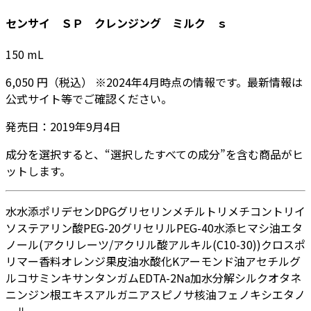
センサイ ＳＰ クレンジング ミルク ｓ
150
mL
6,050
円
（税込）
※
2024年4月
時点の情報です。最新情報は
公式サイト等でご確認ください。
発売日：
2019年9月4日
成分を選択すると、“選択したすべての成分”を含む商品がヒ
ットします。
水
水添ポリデセン
DPG
グリセリン
メチルトリメチコン
トリイ
ソステアリン酸PEG-20グリセリル
PEG-40水添ヒマシ油
エタ
ノール
(アクリレーツ/アクリル酸アルキル(C10-30))クロスポ
リマー
香料
オレンジ果皮油
水酸化K
アーモンド油
アセチルグ
ルコサミン
キサンタンガム
EDTA-2Na
加水分解シルク
オタネ
ニンジン根エキス
アルガニアスピノサ核油
フェノキシエタノ