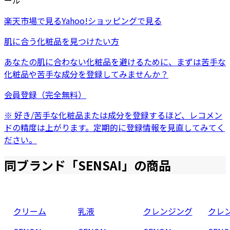
ール
楽天市場
で見る
Yahoo!ショッピング
で見る
肌に合う化粧品を見つけたい方
あなたの肌に合わない化粧品を避けるために、まずは
苦手な
化粧品
や
苦手な成分
を登録してみませんか？
会員登録（完全無料）
※ 好き/苦手な化粧品または成分を登録するほど、レコメン
ドの精度は上がります。定期的に登録情報を見直してみてく
ださい。
同ブランド「
SENSAI
」の商品
クリーム
乳液
クレンジング
クレ