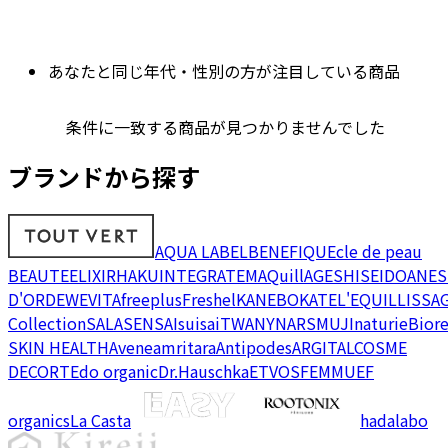
あなたと同じ年代・性別の方が注目している商品
条件に一致する商品が見つかりませんでした
ブランドから探す
AQUA LABEL
BENEFIQUE
cle de peau
BEAUTE
ELIXIR
HAKU
INTEGRATE
MAQuillAGE
SHISEIDO
ANES
D'OR
DEW
EVITA
freeplus
Freshel
KANEBO
KATE
L'EQUIL
LISSA
Collection
SALA
SENSAI
suisai
TWANY
NARS
MUJI
naturie
Bior
SKIN HEALTH
Avene
amritara
Antipodes
ARGITAL
COSME
DECORTE
do organic
Dr.Hauschka
ETVOS
FEMMUE
F
organics
La Casta
hadalabo