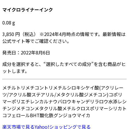
マイクロライナーインク
0.08
g
3,850
円
（税込）
※
2024年4月
時点の情報です。最新情報は
公式サイト等でご確認ください。
発売日：
2022年8月6日
成分を選択すると、“選択したすべての成分”を含む商品がヒ
ットします。
メチルトリメチコン
トリメチルシロキシケイ酸
(アクリレー
ツ/アクリル酸ステアリル/メタクリル酸ジメチコン)コポリ
マー
ポリエチレン
カルナウバロウ
キャンデリラロウ
水添レシ
チン
ジメチコン
メタクリル酸メチルクロスポリマー
シリカ
ト
コフェロール
BHT
酸化鉄
グンジョウ
マイカ
楽天市場
で見る
Yahoo!ショッピング
で見る