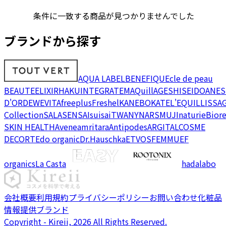
条件に一致する商品が見つかりませんでした
ブランドから探す
AQUA LABEL
BENEFIQUE
cle de peau
BEAUTE
ELIXIR
HAKU
INTEGRATE
MAQuillAGE
SHISEIDO
ANES
D'OR
DEW
EVITA
freeplus
Freshel
KANEBO
KATE
L'EQUIL
LISSA
Collection
SALA
SENSAI
suisai
TWANY
NARS
MUJI
naturie
Bior
SKIN HEALTH
Avene
amritara
Antipodes
ARGITAL
COSME
DECORTE
do organic
Dr.Hauschka
ETVOS
FEMMUE
F
organics
La Casta
hadalabo
会社概要
利用規約
プライバシーポリシー
お問い合わせ
化粧品
情報提供ブランド
Copyright - Kireii, 2026 All Rights Reserved.