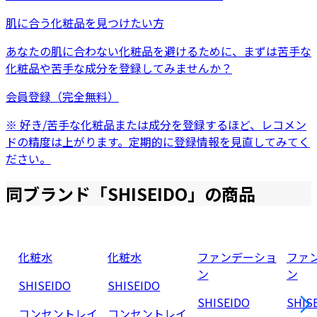
肌に合う化粧品を見つけたい方
あなたの肌に合わない化粧品を避けるために、まずは
苦手な
化粧品
や
苦手な成分
を登録してみませんか？
会員登録（完全無料）
※ 好き/苦手な化粧品または成分を登録するほど、レコメン
ドの精度は上がります。定期的に登録情報を見直してみてく
ださい。
同ブランド「
SHISEIDO
」の商品
化粧水
化粧水
ファンデーショ
ファ
ン
ン
SHISEIDO
SHISEIDO
SHISEIDO
SHIS
コンセントレイ
コンセントレイ