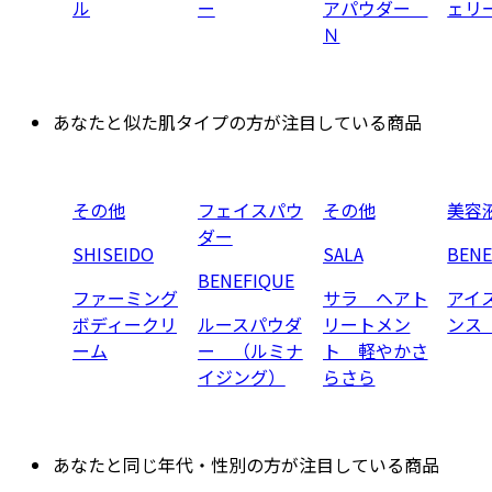
ル
ー
アパウダー
ェリ
Ｎ
あなたと似た肌タイプの方が注目している商品
その他
フェイスパウ
その他
美容
ダー
SHISEIDO
SALA
BENE
BENEFIQUE
ファーミング
サラ ヘアト
アイ
ボディークリ
ルースパウダ
リートメン
ンス
ーム
ー （ルミナ
ト 軽やかさ
イジング）
らさら
あなたと同じ年代・性別の方が注目している商品