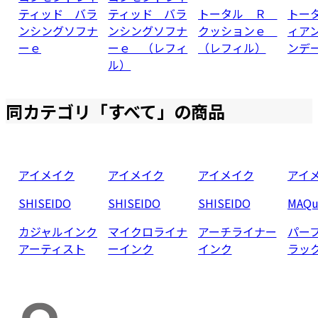
ティッド バラ
ティッド バラ
トータル Ｒ
トー
ンシングソフナ
ンシングソフナ
クッションｅ
ィア
ーｅ
ーｅ （レフィ
（レフィル）
ンデ
ル）
同カテゴリ「
すべて
」の商品
アイメイク
アイメイク
アイメイク
アイ
SHISEIDO
SHISEIDO
SHISEIDO
MAQu
カジャルインク
マイクロライナ
アーチライナー
パー
アーティスト
ーインク
インク
ラッ