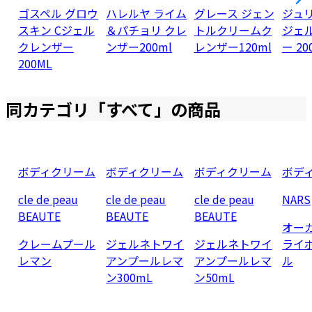
ゴスペル グロウ
ハレルヤ ライム
グレース ジェン
ジュ
スキン Cジェル
＆パチョリ クレ
トルクリームク
ジェ
クレンザー
ンザー200ml
レンザー120ml
ー 20
200ML
同カテゴリ「
すべて
」の商品
ボディクリーム
ボディクリーム
ボディクリーム
ボデ
cle de peau
cle de peau
cle de peau
NARS
BEAUTE
BEAUTE
BEAUTE
オー
クレームプール
ジェルネトワイ
ジェルネトワイ
ライ
レマン
アンプールレマ
アンプールレマ
ル
ン300mL
ン50mL