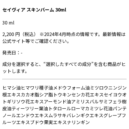
セイヴィア スキンバーム 30ml
30
ml
2,200
円
（税込）
※
2024年4月
時点の情報です。最新情報は
公式サイト等でご確認ください。
発売日：
-
成分を選択すると、“選択したすべての成分”を含む商品がヒ
ットします。
ヒマシ油
ヒマワリ種子油
メドウフォーム油
ミツロウ
ニンジン
根エキス
カカオ脂
シア脂
トウキンセンカ花エキス
セイヨウオ
トギリソウ花エキス
アーモンド油
アミリスバルサミフェラ樹
皮油
ティーツリー葉油
トタロール
ローマカミツレ花油
パンテ
ノール
エンドウエキス
ムラサキバレンギクエキス
グレープフ
ルーツエキス
ブドウ果実エキス
ナリンギン