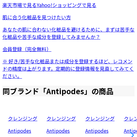
楽天市場
で見る
Yahoo!ショッピング
で見る
肌に合う化粧品を見つけたい方
あなたの肌に合わない化粧品を避けるために、まずは
苦手な
化粧品
や
苦手な成分
を登録してみませんか？
会員登録（完全無料）
※ 好き/苦手な化粧品または成分を登録するほど、レコメン
ドの精度は上がります。定期的に登録情報を見直してみてく
ださい。
同ブランド「
Antipodes
」の商品
クレンジング
クレンジング
クレンジング
クレ
Antipodes
Antipodes
Antipodes
Antip