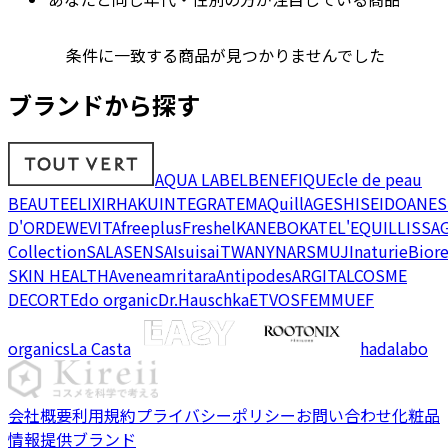
条件に一致する商品が見つかりませんでした
ブランドから探す
AQUA LABEL
BENEFIQUE
cle de peau
BEAUTE
ELIXIR
HAKU
INTEGRATE
MAQuillAGE
SHISEIDO
ANES
D'OR
DEW
EVITA
freeplus
Freshel
KANEBO
KATE
L'EQUIL
LISSA
Collection
SALA
SENSAI
suisai
TWANY
NARS
MUJI
naturie
Bior
SKIN HEALTH
Avene
amritara
Antipodes
ARGITAL
COSME
DECORTE
do organic
Dr.Hauschka
ETVOS
FEMMUE
F
organics
La Casta
hadalabo
会社概要
利用規約
プライバシーポリシー
お問い合わせ
化粧品
情報提供ブランド