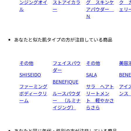
ンジングオイ
ストアイカラ
グ スキンケ
ク 
ル
ー
アパウダー
ェリ
Ｎ
あなたと似た肌タイプの方が注目している商品
その他
フェイスパウ
その他
美容
ダー
SHISEIDO
SALA
BENE
BENEFIQUE
ファーミング
サラ ヘアト
アイ
ボディークリ
ルースパウダ
リートメン
ンス
ーム
ー （ルミナ
ト 軽やかさ
イジング）
らさら
あなたと同じ年代・性別の方が注目している商品