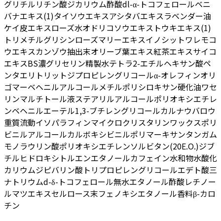
グリチルリチン酸ジカリウム
酢酸dl-α-トコフェロール
ベニ
バナエキス(1)
タイソウエキス
アシタバエキス
ラベンダー油
ケイ皮エキス
ローズ水
オドリコソウエキス
トウキエキス(1)
トリメチルグリシン
ローズマリーエキス
イノシット
ワレモコ
ウエキス
カンゾウ抽出末
オリーブ葉エキス
紅茶エキス
サイコ
エキスBS
濃グリセリン
精製水
テトラ2-エチルヘキサン酸ペ
ンタエリトリット
ジプロピレングリコール
α-オレフィンオリ
ゴマー
ベヘニルアルコール
メチルポリシロキサン
硬化油
ワセ
リン
マルチトール液
ステアリルアルコール
ポリオキシエチレ
ンベヘニルエーテル
1,3-ブチレングリコール
カルナウバロウ
重質流動イソパラフィン
マイクロクリスタリンワックス
ポリ
ビニルアルコール
カルボキシビニルポリマー
キサンタンガム
モノラウリン酸ポリオキシエチレンソルビタン(20E.O.)
ジブ
チルヒドロキシトルエン
エタノール
カフェイン水和物
水酸化
カリウム
ジピバリン酸トリプロピレングリコール
エデト酸三
ナトリウム
d-δ-トコフェロール
無水エタノール
酢酸レチノー
ル
マツエキス
セルロース末
フェノキシエタノール
香料
β-カロ
チン