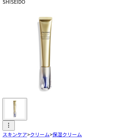
SHISEIDO
スキンケア
>
クリーム
>
保湿クリーム