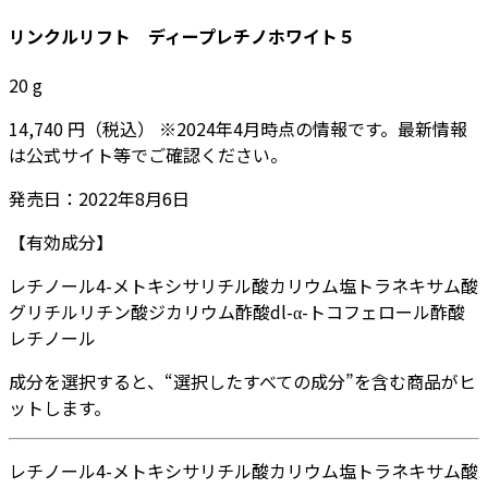
リンクルリフト ディープレチノホワイト５
20
g
14,740
円
（税込）
※
2024年4月
時点の情報です。最新情報
は公式サイト等でご確認ください。
発売日：
2022年8月6日
【有効成分】
レチノール
4-メトキシサリチル酸カリウム塩
トラネキサム酸
グリチルリチン酸ジカリウム
酢酸dl-α-トコフェロール
酢酸
レチノール
成分を選択すると、“選択したすべての成分”を含む商品がヒ
ットします。
レチノール
4-メトキシサリチル酸カリウム塩
トラネキサム酸