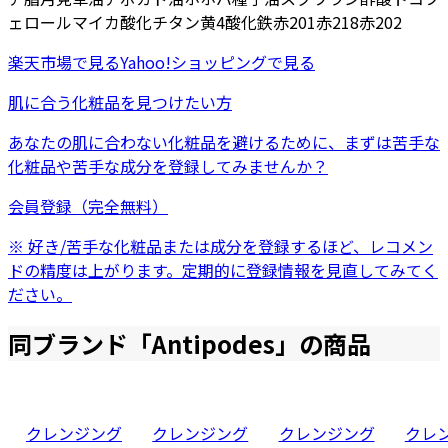
ェロール
マイカ
酸化チタン
黄4
酸化鉄
赤201
赤218
赤202
楽天市場
で見る
Yahoo!ショッピング
で見る
肌に合う化粧品を見つけたい方
あなたの肌に合わない化粧品を避けるために、まずは
苦手な
化粧品
や
苦手な成分
を登録してみませんか？
会員登録（完全無料）
※ 好き/苦手な化粧品または成分を登録するほど、レコメン
ドの精度は上がります。定期的に登録情報を見直してみてく
ださい。
同ブランド「
Antipodes
」の商品
クレンジング
クレンジング
クレンジング
クレ