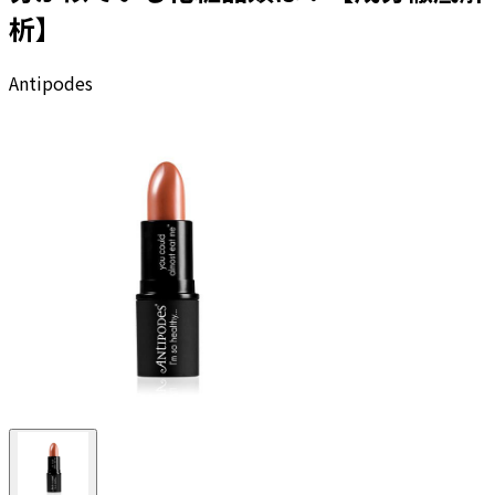
析】
Antipodes