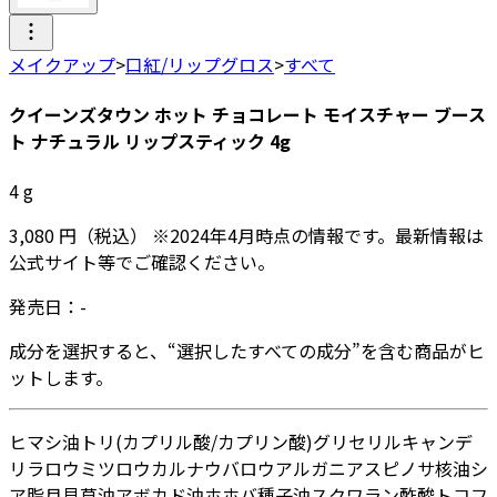
メイクアップ
>
口紅/リップグロス
>
すべて
クイーンズタウン ホット チョコレート モイスチャー ブース
ト ナチュラル リップスティック 4g
4
g
3,080
円
（税込）
※
2024年4月
時点の情報です。最新情報は
公式サイト等でご確認ください。
発売日：
-
成分を選択すると、“選択したすべての成分”を含む商品がヒ
ットします。
ヒマシ油
トリ(カプリル酸/カプリン酸)グリセリル
キャンデ
リラロウ
ミツロウ
カルナウバロウ
アルガニアスピノサ核油
シ
ア脂
月見草油
アボカド油
ホホバ種子油
スクワラン
酢酸トコフ