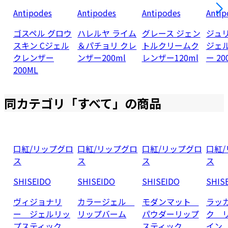
Antipodes
Antipodes
Antipodes
Antip
ゴスペル グロウ
ハレルヤ ライム
グレース ジェン
ジュ
スキン Cジェル
＆パチョリ クレ
トルクリームク
ジェ
クレンザー
ンザー200ml
レンザー120ml
ー 20
200ML
同カテゴリ「
すべて
」の商品
口紅/リップグロ
口紅/リップグロ
口紅/リップグロ
口紅
ス
ス
ス
ス
SHISEIDO
SHISEIDO
SHISEIDO
SHIS
ヴィジョナリ
カラージェル
モダンマット
ラッ
ー ジェルリッ
リップバーム
パウダーリップ
ク 
プスティック
スティック
イン