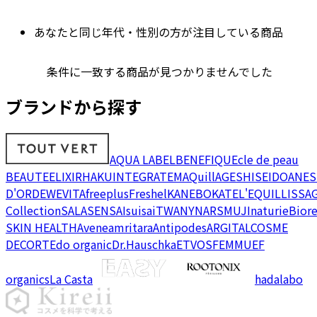
あなたと同じ年代・性別の方が注目している商品
条件に一致する商品が見つかりませんでした
ブランドから探す
AQUA LABEL
BENEFIQUE
cle de peau
BEAUTE
ELIXIR
HAKU
INTEGRATE
MAQuillAGE
SHISEIDO
ANES
D'OR
DEW
EVITA
freeplus
Freshel
KANEBO
KATE
L'EQUIL
LISSA
Collection
SALA
SENSAI
suisai
TWANY
NARS
MUJI
naturie
Bior
SKIN HEALTH
Avene
amritara
Antipodes
ARGITAL
COSME
DECORTE
do organic
Dr.Hauschka
ETVOS
FEMMUE
F
organics
La Casta
hadalabo