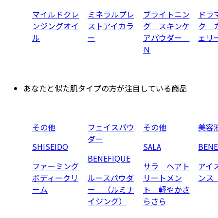
マイルドクレ
ミネラルプレ
ブライトニン
ドラ
ンジングオイ
ストアイカラ
グ スキンケ
ク 
ル
ー
アパウダー
ェリ
Ｎ
あなたと似た肌タイプの方が注目している商品
その他
フェイスパウ
その他
美容
ダー
SHISEIDO
SALA
BENE
BENEFIQUE
ファーミング
サラ ヘアト
アイ
ボディークリ
ルースパウダ
リートメン
ンス
ーム
ー （ルミナ
ト 軽やかさ
イジング）
らさら