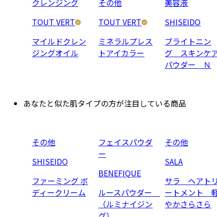
クレンジング
その他
美容液
TOUT VERT
TOUT VERT
SHISEIDO
マイルドクレン
ミネラルプレス
ブライトニン
ジングオイル
トアイカラー
グ スキンケ
パウダー Ｎ
あなたと似た肌タイプの方が注目している商品
その他
フェイスパウダ
その他
ー
SHISEIDO
SALA
BENEFIQUE
ファーミング ボ
サラ ヘアト
ディークリーム
ルースパウダー
ートメント 
（ルミナイジン
やかさらさら
グ）