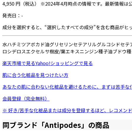
4,950
円
（税込）
※
2024年4月
時点の情報です。最新情報は
発売日：
-
成分を選択すると、“選択したすべての成分”を含む商品がヒ
水
ハチミツ
アボカド油
グリセリン
セテアリルグルコシド
セテ
ロシデロスエクセルサ樹皮/葉エキス
ニンジン種子油
ブドウ種
楽天市場
で見る
Yahoo!ショッピング
で見る
肌に合う化粧品を見つけたい方
あなたの肌に合わない化粧品を避けるために、まずは
苦手な
会員登録（完全無料）
※ 好き/苦手な化粧品または成分を登録するほど、レコメン
同ブランド「
Antipodes
」の商品