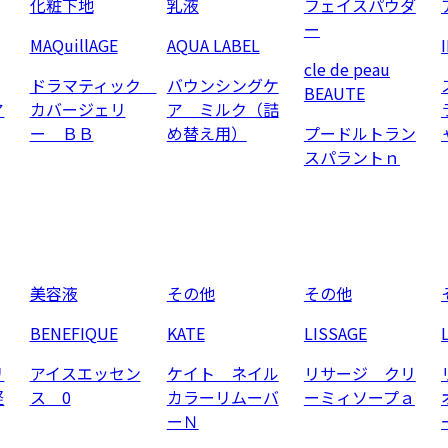
化粧下地
乳液
フェイスパウダ
ー
MAQuillAGE
AQUA LABEL
cle de peau
ドラマティック
バウンシングケ
BEAUTE
ア
カバージェリ
ア ミルク（詰
ー ＢＢ
め替え用）
プードルトラン
スパラントｎ
美容液
その他
その他
BENEFIQUE
KATE
LISSAGE
リ
アイスエッセン
ケイト ネイル
リサージ クリ
軽
ス 0
カラーリムーバ
ーミィソープａ
ーＮ