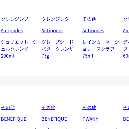
クレンジング
クレンジング
その他
ク
Antipodes
Antipodes
Antipodes
An
ジュリエット ジ
グレープシード
レインカーネーシ
デ
ェルクレンザー
バタークレンザー
ョン スクラブ
タ
200ml
75g
75ml
60
その他
その他
その他
そ
BENEFIQUE
BENEFIQUE
TWANY
BE