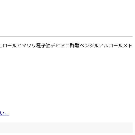
ェロール
ヒマワリ種子油
デヒドロ酢酸
ベンジルアルコール
メト
い。