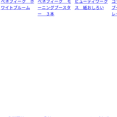
ベネフィーク ホ
ベネフィーク モ
ビューティワーク
コ
ワイトブルーム
ーニングブースタ
ス 紙おしろい
ブ
ー ３本
レ