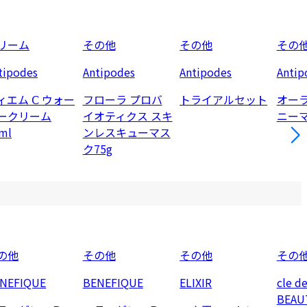
リーム
その他
その他
その
tipodes
Antipodes
Antipodes
Antip
ィエム Ⅽ ウォー
フローラ プロバ
トライアルセット
オーラ
ークリーム
イオティクス スキ
ニーマ
ml
ンレスキューマス
ク75g
の他
その他
その他
その
NEFIQUE
BENEFIQUE
ELIXIR
cle d
BEAU