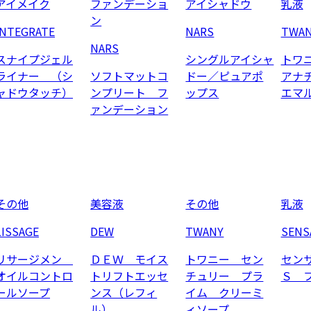
アイメイク
ファンデーショ
アイシャドウ
乳液
ン
INTEGRATE
NARS
TWA
NARS
スナイプジェル
シングルアイシャ
トワ
ライナー （シ
ソフトマットコ
ドー／ピュアポ
アナ
ャドウタッチ）
ンプリート フ
ップス
エマ
ァンデーション
その他
美容液
その他
乳液
LISSAGE
DEW
TWANY
SENS
リサージメン
ＤＥＷ モイス
トワニー セン
セン
オイルコントロ
トリフトエッセ
チュリー プラ
Ｓ 
ールソープ
ンス（レフィ
イム クリーミ
ル）
ィソープ