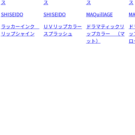
ス
ス
ス
ス
SHISEIDO
SHISEIDO
MAQuillAGE
MA
ラッカーインク
ＵＶリップカラー
ドラマティックリ
ド
リップシャイン
スプラッシュ
ップカラー （マ
ッ
ット）
ロ