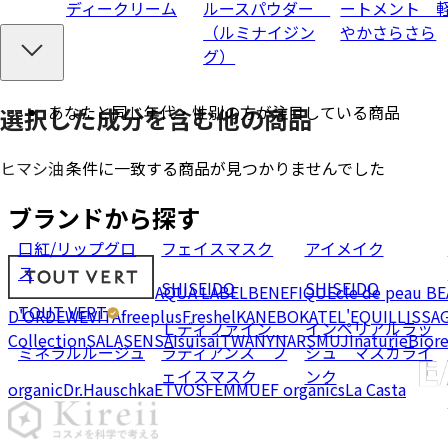
ディークリーム
ルースパウダー
ートメント 
（ルミナイジン
やかさらさら
グ）
あなたと同じ年代・性別の方が注目している商品
選択した成分を
含む
他の商品
条件に一致する商品が見つかりませんでした
ヒマシ油
ブランドから探す
口紅/リップグロ
フェイスマスク
アイメイク
ス
SHISEIDO
SHISEIDO
AQUA LABEL
BENEFIQUE
cle de peau B
TOUT VERT
D'OR
DEW
EVITA
freeplus
Freshel
KANEBO
KATE
L'EQUIL
LISSA
Ｌディファイン
インペリアルラッ
Collection
SALA
SENSAI
suisai
TWANY
NARS
MUJI
naturie
Bior
ミネラルルージュ
ラディアンス フ
シュ マスカライ
ェイスマスク
ンク
organic
Dr.Hauschka
ETVOS
FEMMUE
F organics
La Casta