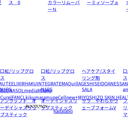
軽
ス 0
カラーリムーバ
ーミィソープａ
ーＮ
口紅/リップグロ
口紅/リップグロ
ヘアケア/スタイ
口
ス
ス
リング剤
ス
EAUTE
ELIXIR
HAKU
INTEGRATE
MAQuillAGE
SHISEIDO
ANESSA
N
NARS
NARS
SALA
am
GE
LUNASOL
media
Milano
e
Curel
FANCL
kikumasamune
Cellnew+
MIYOSHI
ZO SKIN HEAL
アンラップド オ
オーデイシャスリ
サラ やわらかウ
フ
ーデイシャスリッ
ップスティック
ェーブフォームV
リ
hadalabo
プスティック
マ