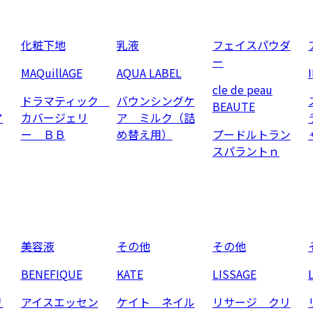
化粧下地
乳液
フェイスパウダ
ー
MAQuillAGE
AQUA LABEL
cle de peau
ドラマティック
バウンシングケ
BEAUTE
ア
カバージェリ
ア ミルク（詰
ー ＢＢ
め替え用）
プードルトラン
スパラントｎ
美容液
その他
その他
BENEFIQUE
KATE
LISSAGE
リ
アイスエッセン
ケイト ネイル
リサージ クリ