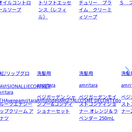
オイルコントロ
トリフトエッセ
チュリー プラ
Ｓ 
ールソープ
ンス（レフィ
イム クリーミ
ル）
ィソープ
紅/リップグロ
洗髪用
洗髪用
洗髪
amritara
amritara
amri
AVISION
ALLIE
COFFRET
ritara
ベジガーデン シャ
ベジガーデンモイ
ベジ
TH
Avene
amritara
Antipodes
ARGITAL
COSME DECORTE
do
ルーツエナジー
ンプー&コンディ
ストコンディショ
スト
ップクリーム ア
ショナーセット
ナー オレンジ＆ラ
ナー
ナツ
ベンダー 250ｍL