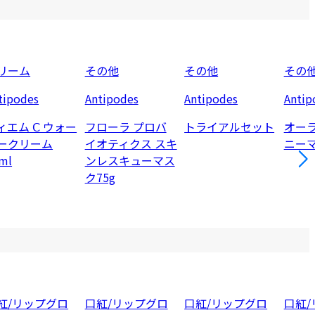
リーム
その他
その他
その
tipodes
Antipodes
Antipodes
Antip
ィエム Ⅽ ウォー
フローラ プロバ
トライアルセット
オーラ
ークリーム
イオティクス スキ
ニーマ
ml
ンレスキューマス
ク75g
紅/リップグロ
口紅/リップグロ
口紅/リップグロ
口紅/