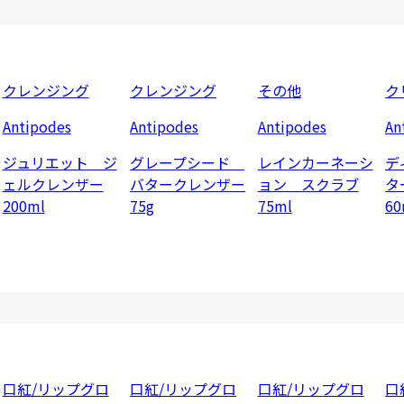
クレンジング
クレンジング
その他
ク
Antipodes
Antipodes
Antipodes
An
ジュリエット ジ
グレープシード
レインカーネーシ
デ
ェルクレンザー
バタークレンザー
ョン スクラブ
タ
200ml
75g
75ml
60
口紅/リップグロ
口紅/リップグロ
口紅/リップグロ
口