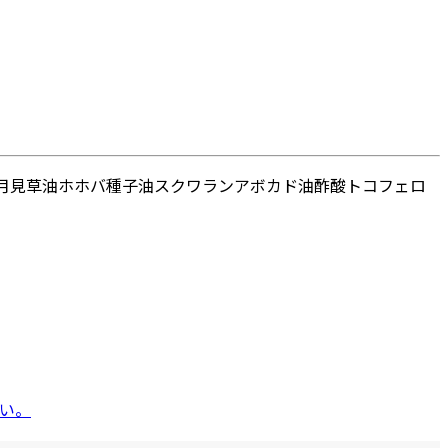
月見草油
ホホバ種子油
スクワラン
アボカド油
酢酸トコフェロ
い。