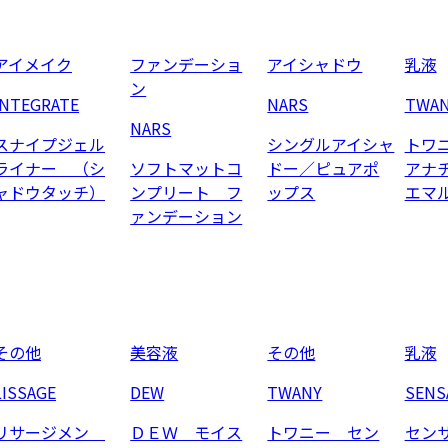
アイメイク
ファンデーショ
アイシャドウ
乳液
ン
INTEGRATE
NARS
TWA
NARS
スナイプジェル
シングルアイシャ
トワ
ライナー （シ
ソフトマットコ
ドー／ピュアポ
アナ
ャドウタッチ）
ンプリート フ
ップス
エマ
ァンデーション
その他
美容液
その他
乳液
LISSAGE
DEW
TWANY
SENS
リサージメン
ＤＥＷ モイス
トワニー セン
セン