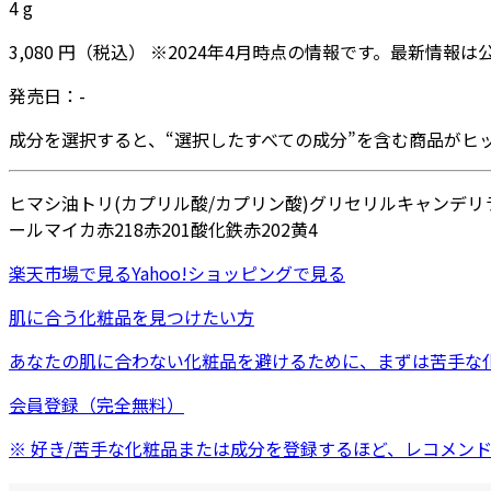
4
g
3,080
円
（税込）
※
2024年4月
時点の情報です。最新情報は
発売日：
-
成分を選択すると、“選択したすべての成分”を含む商品がヒ
ヒマシ油
トリ(カプリル酸/カプリン酸)グリセリル
キャンデリ
ール
マイカ
赤218
赤201
酸化鉄
赤202
黄4
楽天市場
で見る
Yahoo!ショッピング
で見る
肌に合う化粧品を見つけたい方
あなたの肌に合わない化粧品を避けるために、まずは
苦手な
会員登録（完全無料）
※ 好き/苦手な化粧品または成分を登録するほど、レコメン