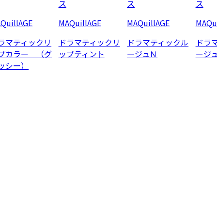
ス
ス
ス
QuillAGE
MAQuillAGE
MAQuillAGE
MAQui
ラマティックリ
ドラマティックリ
ドラマティックル
ドラ
プカラー （グ
ップティント
ージュＮ
ージ
ッシー）