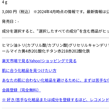
4
g
3,080
円
（税込）
※
2024年4月
時点の情報です。最新情報は
発売日：
-
成分を選択すると、“選択したすべての成分”を含む商品がヒ
ヒマシ油
トリ(カプリル酸/カプリン酸)グリセリル
キャンデリ
ール
マイカ
黄4
赤201
酸化チタン
赤218
赤202
酸化鉄
楽天市場
で見る
Yahoo!ショッピング
で見る
肌に合う化粧品を見つけたい方
あなたの肌に合わない化粧品を避けるために、まずは
苦手な
会員登録（完全無料）
※ 好き/苦手な化粧品または成分を登録するほど、レコメン