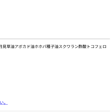
月見草油
アボカド油
ホホバ種子油
スクワラン
酢酸トコフェロ
い。