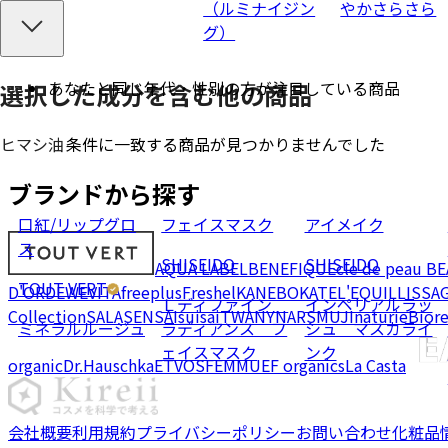
（ルミナイジン
やかさらさら
グ）
あなたと同じ年代・性別の方が注目している商品
選択した成分を
含む
他の商品
条件に一致する商品が見つかりませんでした
ヒマシ油
ブランドから探す
口紅/リップグロ
フェイスマスク
アイメイク
ス
SHISEIDO
SHISEIDO
AQUA LABEL
BENEFIQUE
cle de peau B
TOUT VERT
D'OR
DEW
EVITA
freeplus
Freshel
KANEBO
KATE
L'EQUIL
LISSA
Ｌディファイン
インペリアルラッ
Collection
SALA
SENSAI
suisai
TWANY
NARS
MUJI
naturie
Bior
ミネラルルージュ
ラディアンス フ
シュ マスカライ
ェイスマスク
ンク
organic
Dr.Hauschka
ETVOS
FEMMUE
F organics
La Casta
会社概要
利用規約
プライバシーポリシー
お問い合わせ
化粧品