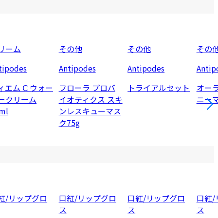
リーム
その他
その他
その
tipodes
Antipodes
Antipodes
Antip
ィエム Ⅽ ウォー
フローラ プロバ
トライアルセット
オーラ
ークリーム
イオティクス スキ
ニーマ
ml
ンレスキューマス
ク75g
紅/リップグロ
口紅/リップグロ
口紅/リップグロ
口紅/
ス
ス
ス