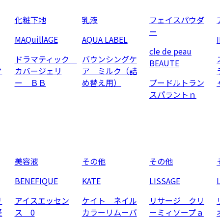
化粧下地
乳液
フェイスパウダ
ー
MAQuillAGE
AQUA LABEL
cle de peau
ドラマティック
バウンシングケ
BEAUTE
ア
カバージェリ
ア ミルク（詰
ー ＢＢ
め替え用）
プードルトラン
スパラントｎ
美容液
その他
その他
BENEFIQUE
KATE
LISSAGE
リ
アイスエッセン
ケイト ネイル
リサージ クリ
軽
ス 0
カラーリムーバ
ーミィソープａ