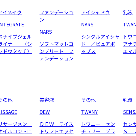
アイメイク
ファンデーショ
アイシャドウ
乳液
ン
INTEGRATE
NARS
TWA
NARS
スナイプジェル
シングルアイシャ
トワ
ライナー （シ
ソフトマットコ
ドー／ピュアポ
アナ
ャドウタッチ）
ンプリート フ
ップス
エマ
ァンデーション
その他
美容液
その他
乳液
LISSAGE
DEW
TWANY
SENS
リサージメン
ＤＥＷ モイス
トワニー セン
セン
オイルコントロ
トリフトエッセ
チュリー プラ
Ｓ 