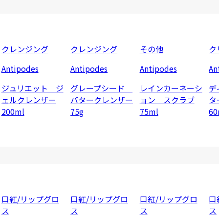
クレンジング
クレンジング
その他
ク
Antipodes
Antipodes
Antipodes
An
ジュリエット ジ
グレープシード
レインカーネーシ
デ
ェルクレンザー
バタークレンザー
ョン スクラブ
タ
200ml
75g
75ml
60
口紅/リップグロ
口紅/リップグロ
口紅/リップグロ
口
ス
ス
ス
ス