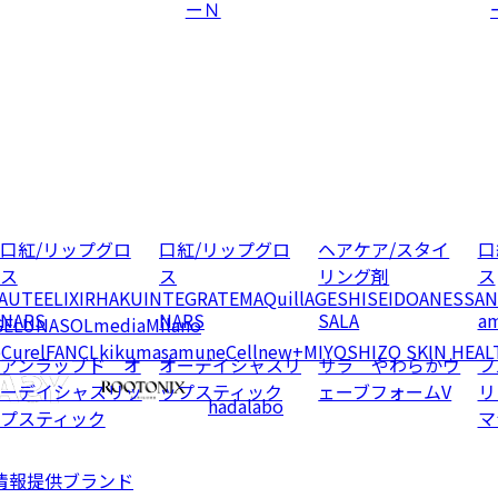
ーＮ
口紅/リップグロ
口紅/リップグロ
ヘアケア/スタイ
口
ス
ス
リング剤
ス
EAUTE
ELIXIR
HAKU
INTEGRATE
MAQuillAGE
SHISEIDO
ANESSA
N
NARS
NARS
SALA
am
GE
LUNASOL
media
Milano
e
Curel
FANCL
kikumasamune
Cellnew+
MIYOSHI
ZO SKIN HEAL
アンラップド オ
オーデイシャスリ
サラ やわらかウ
フ
ーデイシャスリッ
ップスティック
ェーブフォームV
リ
hadalabo
プスティック
マ
情報提供ブランド