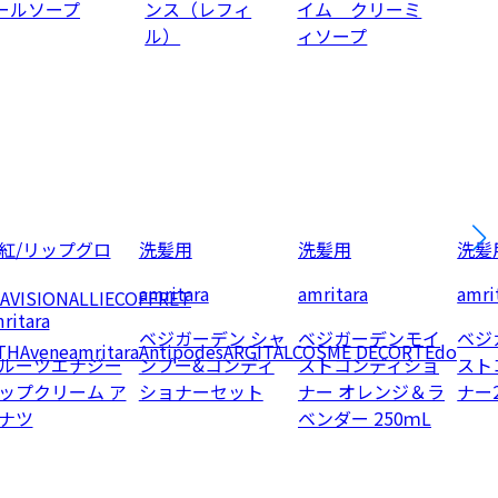
ールソープ
ンス（レフィ
イム クリーミ
ル）
ィソープ
紅/リップグロ
洗髪用
洗髪用
洗髪
amritara
amritara
amri
AVISION
ALLIE
COFFRET
ritara
ベジガーデン シャ
ベジガーデンモイ
ベジ
TH
Avene
amritara
Antipodes
ARGITAL
COSME DECORTE
do
ルーツエナジー
ンプー&コンディ
ストコンディショ
スト
ップクリーム ア
ショナーセット
ナー オレンジ＆ラ
ナー
ナツ
ベンダー 250ｍL