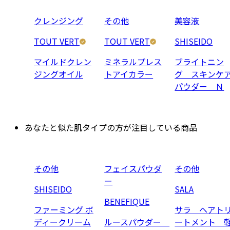
クレンジング
その他
美容液
TOUT VERT
TOUT VERT
SHISEIDO
マイルドクレン
ミネラルプレス
ブライトニン
ジングオイル
トアイカラー
グ スキンケ
パウダー Ｎ
あなたと似た肌タイプの方が注目している商品
その他
フェイスパウダ
その他
ー
SHISEIDO
SALA
BENEFIQUE
ファーミング ボ
サラ ヘアト
ディークリーム
ルースパウダー
ートメント 