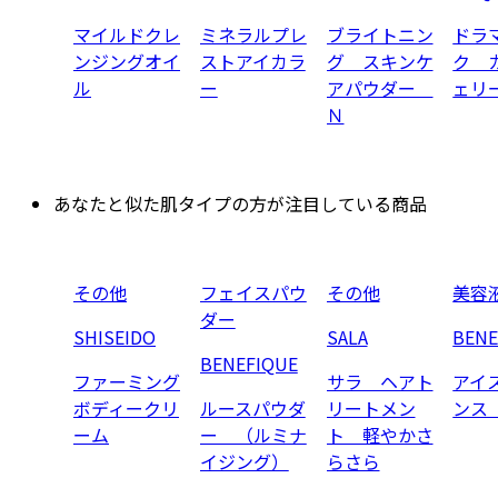
マイルドクレ
ミネラルプレ
ブライトニン
ドラ
ンジングオイ
ストアイカラ
グ スキンケ
ク 
ル
ー
アパウダー
ェリ
Ｎ
あなたと似た肌タイプの方が注目している商品
その他
フェイスパウ
その他
美容
ダー
SHISEIDO
SALA
BENE
BENEFIQUE
ファーミング
サラ ヘアト
アイ
ボディークリ
ルースパウダ
リートメン
ンス
ーム
ー （ルミナ
ト 軽やかさ
イジング）
らさら