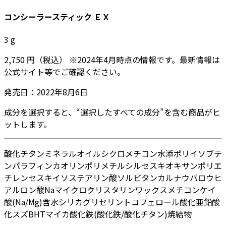
コンシーラースティック ＥＸ
3
g
2,750
円
（税込）
※
2024年4月
時点の情報です。最新情報は
公式サイト等でご確認ください。
発売日：
2022年8月6日
成分を選択すると、“選択したすべての成分”を含む商品がヒ
ットします。
酸化チタン
ミネラルオイル
シクロメチコン
水添ポリイソブテ
ン
パラフィン
カオリン
ポリメチルシルセスキオキサン
ポリエ
チレン
セスキイソステアリン酸ソルビタン
カルナウバロウ
ヒ
アルロン酸Na
マイクロクリスタリンワックス
メチコン
ケイ
酸(Na/Mg)
含水シリカ
グリセリン
トコフェロール
酸化亜鉛
酸
化スズ
BHT
マイカ
酸化鉄
(酸化鉄/酸化チタン)焼結物