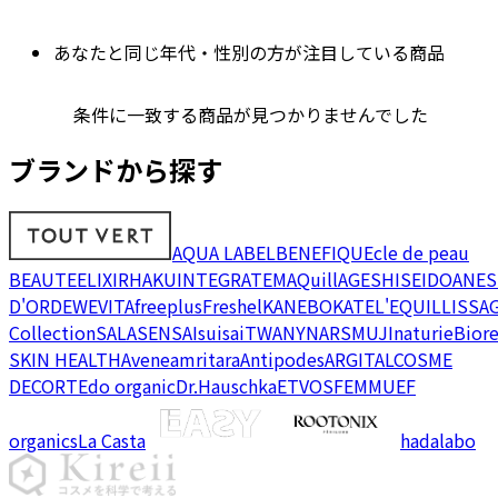
あなたと同じ年代・性別の方が注目している商品
条件に一致する商品が見つかりませんでした
ブランドから探す
AQUA LABEL
BENEFIQUE
cle de peau
BEAUTE
ELIXIR
HAKU
INTEGRATE
MAQuillAGE
SHISEIDO
ANES
D'OR
DEW
EVITA
freeplus
Freshel
KANEBO
KATE
L'EQUIL
LISSA
Collection
SALA
SENSAI
suisai
TWANY
NARS
MUJI
naturie
Bior
SKIN HEALTH
Avene
amritara
Antipodes
ARGITAL
COSME
DECORTE
do organic
Dr.Hauschka
ETVOS
FEMMUE
F
organics
La Casta
hadalabo