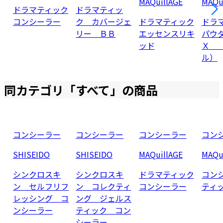
MAQuillAGE
MAQu
ドラマティック
ドラマティッ
コンシーラー
ク カバージェ
ドラマティック
ドラ
リー ＢＢ
エッセンスリキ
パウ
ッド
Ｘ 
ル）
同カテゴリ「
すべて
」の商品
コンシーラー
コンシーラー
コンシーラー
コン
SHISEIDO
SHISEIDO
MAQuillAGE
MAQu
シンクロスキ
シンクロスキ
ドラマティック
コン
ン セルフリフ
ン コレクティ
コンシーラー
ティッ
レッシング コ
ング ジェルス
ンシーラー
ティック コン
シーラー