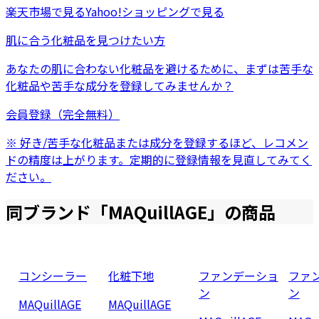
楽天市場
で見る
Yahoo!ショッピング
で見る
肌に合う化粧品を見つけたい方
あなたの肌に合わない化粧品を避けるために、まずは
苦手な
化粧品
や
苦手な成分
を登録してみませんか？
会員登録（完全無料）
※ 好き/苦手な化粧品または成分を登録するほど、レコメン
ドの精度は上がります。定期的に登録情報を見直してみてく
ださい。
同ブランド「
MAQuillAGE
」の商品
コンシーラー
化粧下地
ファンデーショ
ファ
ン
ン
MAQuillAGE
MAQuillAGE