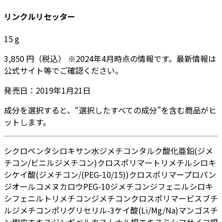
リンクルリセッター
15
g
3,850
円
（税込）
※
2024年4月
時点の情報です。最新情報は
公式サイト等でご確認ください。
発売日：
2019年1月21日
成分を選択すると、“選択したすべての成分”を含む商品がヒ
ットします。
シクロペンタシロキサン
水
ジメチコン
タルク
酸化亜鉛
(ジメ
チコン/ビニルジメチコン)クロスポリマー
トリメチルシロキ
シケイ酸
(ジメチコン/(PEG-10/15))クロスポリマー
プロパン
ジオール
コメヌカロウ
PEG-10ジメチコン
ジフェニルシロキ
シフェニルトリメチコン
ジメチコンクロスポリマー
ビスブチ
ルジメチコンポリグリセリル-3
ケイ酸(Li/Mg/Na)
マンゴスチ