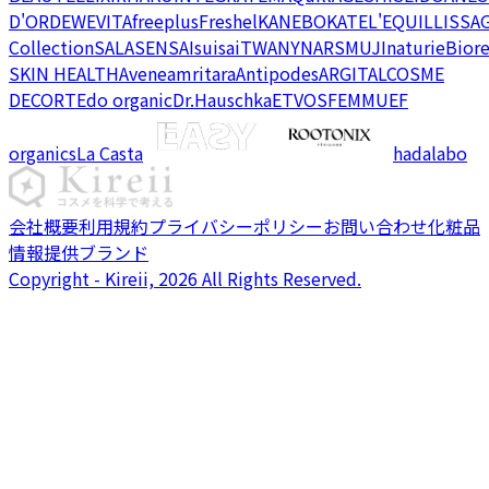
D'OR
DEW
EVITA
freeplus
Freshel
KANEBO
KATE
L'EQUIL
LISSA
Collection
SALA
SENSAI
suisai
TWANY
NARS
MUJI
naturie
Bior
SKIN HEALTH
Avene
amritara
Antipodes
ARGITAL
COSME
DECORTE
do organic
Dr.Hauschka
ETVOS
FEMMUE
F
organics
La Casta
hadalabo
会社概要
利用規約
プライバシーポリシー
お問い合わせ
化粧品
情報提供ブランド
Copyright - Kireii, 2026 All Rights Reserved.