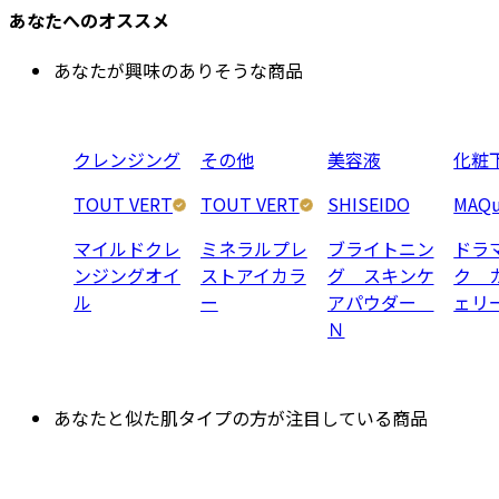
あなたへのオススメ
あなたが興味のありそうな商品
クレンジング
その他
美容液
化粧
TOUT VERT
TOUT VERT
SHISEIDO
MAQu
マイルドクレ
ミネラルプレ
ブライトニン
ドラ
ンジングオイ
ストアイカラ
グ スキンケ
ク 
ル
ー
アパウダー
ェリ
Ｎ
あなたと似た肌タイプの方が注目している商品