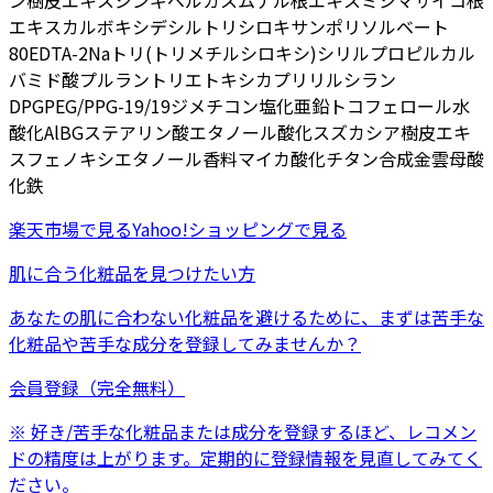
ン樹皮エキス
ジンギベルカスムナル根エキス
ミシマサイコ根
エキス
カルボキシデシルトリシロキサン
ポリソルベート
80
EDTA-2Na
トリ(トリメチルシロキシ)シリルプロピルカル
バミド酸プルラン
トリエトキシカプリリルシラン
DPG
PEG/PPG-19/19ジメチコン
塩化亜鉛
トコフェロール
水
酸化Al
BG
ステアリン酸
エタノール
酸化スズ
カシア樹皮エキ
ス
フェノキシエタノール
香料
マイカ
酸化チタン
合成金雲母
酸
化鉄
楽天市場
で見る
Yahoo!ショッピング
で見る
肌に合う化粧品を見つけたい方
あなたの肌に合わない化粧品を避けるために、まずは
苦手な
化粧品
や
苦手な成分
を登録してみませんか？
会員登録（完全無料）
※ 好き/苦手な化粧品または成分を登録するほど、レコメン
ドの精度は上がります。定期的に登録情報を見直してみてく
ださい。