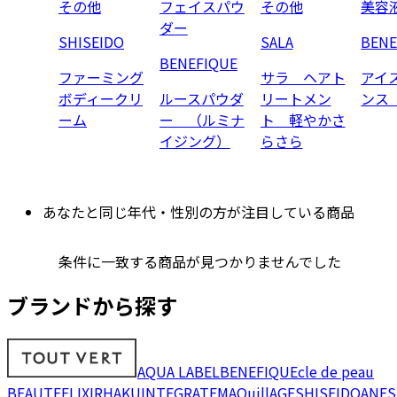
その他
フェイスパウ
その他
美容
ダー
SHISEIDO
SALA
BENE
BENEFIQUE
ファーミング
サラ ヘアト
アイ
ボディークリ
ルースパウダ
リートメン
ンス
ーム
ー （ルミナ
ト 軽やかさ
イジング）
らさら
あなたと同じ年代・性別の方が注目している商品
条件に一致する商品が見つかりませんでした
ブランドから探す
AQUA LABEL
BENEFIQUE
cle de peau
BEAUTE
ELIXIR
HAKU
INTEGRATE
MAQuillAGE
SHISEIDO
ANES