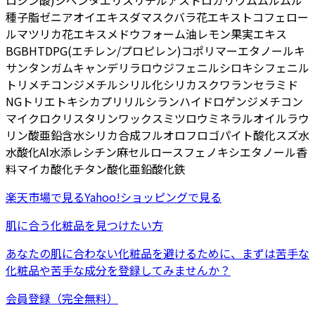
ロジン酸)ジペンタエリスリチル
アストロカリウムムルムル
種子脂
ゼニアオイエキス
ダマスクバラ花エキス
トコフェロー
ル
マツリカ花エキス
メドウフォーム油
レモン果実エキス
BG
BHT
DPG
(エチレン/プロピレン)コポリマー
エタノール
キ
サンタンガム
キャンデリラロウ
ジフェニルシロキシフェニル
トリメチコン
ジメチルシリル化シリカ
スクワラン
セラミド
NG
トリエトキシカプリリルシラン
ハイドロゲンジメチコン
マイクロクリスタリンワックス
ミツロウ
ミネラルオイル
ラウ
リン酸亜鉛
含水シリカ
合成フルオロフロゴパイト
酸化スズ
水
水酸化Al
水添レシチン
麻セルロース
フェノキシエタノール
香
料
マイカ
酸化チタン
酸化亜鉛
酸化鉄
楽天市場
で見る
Yahoo!ショッピング
で見る
肌に合う化粧品を見つけたい方
あなたの肌に合わない化粧品を避けるために、まずは
苦手な
化粧品
や
苦手な成分
を登録してみませんか？
会員登録（完全無料）