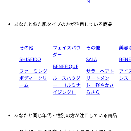
Ｎ
あなたと似た肌タイプの方が注目している商品
その他
フェイスパウ
その他
美容
ダー
SHISEIDO
SALA
BENE
BENEFIQUE
ファーミング
サラ ヘアト
アイ
ボディークリ
ルースパウダ
リートメン
ンス
ーム
ー （ルミナ
ト 軽やかさ
イジング）
らさら
あなたと同じ年代・性別の方が注目している商品