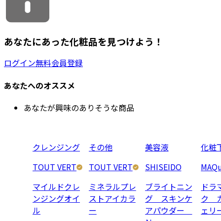
あなたにあった化粧品を見つけよう！
ログイン
無料会員登録
あなたへのオススメ
あなたが興味のありそうな商品
クレンジング
その他
美容液
化粧
TOUT VERT
TOUT VERT
SHISEIDO
MAQu
マイルドクレ
ミネラルプレ
ブライトニン
ドラ
ンジングオイ
ストアイカラ
グ スキンケ
ク 
ル
ー
アパウダー
ェリ