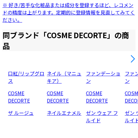
※ 好き/苦手な化粧品または成分を登録するほど、レコメン
ドの精度は上がります。定期的に登録情報を見直してみてく
ださい。
同ブランド「
COSME DECORTE
」の商
品
口紅/リップグロ
ネイル（マニュ
ファンデーショ
ファ
ス
キア）
ン
ン
COSME
COSME
COSME
COSM
DECORTE
DECORTE
DECORTE
DECO
ザ ルージュ
ネイルエナメル
ゼン ウェア フ
ゼン 
ルイド
ルイ