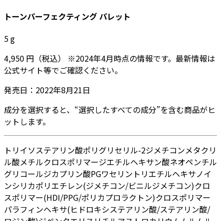
トーンパーフェクティング パレット
5
g
4,950
円
（税込）
※
2024年4月
時点の情報です。最新情報は
公式サイト等でご確認ください。
発売日：
2022年8月21日
成分を選択すると、“選択したすべての成分”を含む商品がヒ
ットします。
トリイソステアリン酸ポリグリセリル-2
ジメチコン
メタクリ
ル酸メチルクロスポリマー
ジエチルヘキサン酸ネオペンチル
グリコール
ジカプリン酸PG
ワセリン
トリエチルヘキサノイ
ン
シリカ
ポリエチレン
(ジメチコン/ビニルジメチコン)クロ
スポリマー
(HDI/PPG/ポリカプロラクトン)クロスポリマー
パラフィン
ヘキサ(ヒドロキシステアリン酸/ステアリン酸/