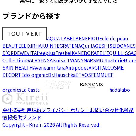
条件に一致する商品が見つかりませんでした
ブランドから探す
AQUA LABEL
BENEFIQUE
cle de peau
BEAUTE
ELIXIR
HAKU
INTEGRATE
MAQuillAGE
SHISEIDO
ANES
D'OR
DEW
EVITA
freeplus
Freshel
KANEBO
KATE
L'EQUIL
LISSA
Collection
SALA
SENSAI
suisai
TWANY
NARS
MUJI
naturie
Bior
SKIN HEALTH
Avene
amritara
Antipodes
ARGITAL
COSME
DECORTE
do organic
Dr.Hauschka
ETVOS
FEMMUE
F
organics
La Casta
hadalabo
会社概要
利用規約
プライバシーポリシー
お問い合わせ
化粧品
情報提供ブランド
Copyright - Kireii, 2026 All Rights Reserved.