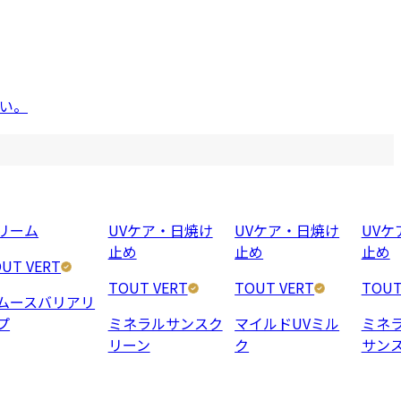
い。
リーム
UVケア・日焼け
UVケア・日焼け
UVケ
止め
止め
止め
UT VERT
TOUT VERT
TOUT VERT
TOUT
ムースバリアリ
プ
ミネラルサンスク
マイルドUVミル
ミネ
リーン
ク
サン