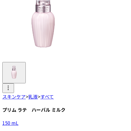
スキンケア
>
乳液
>
すべて
プリム ラテ ハーバル ミルク
150
mL