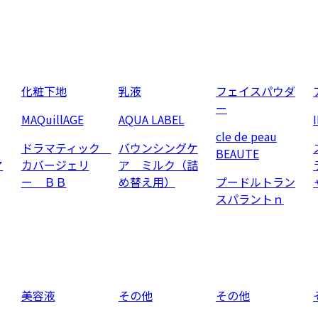
化粧下地
乳液
フェイスパウダ
ー
MAQuillAGE
AQUA LABEL
cle de peau
ドラマティック
バウンシングケ
BEAUTE
ア
カバージェリ
ア ミルク（詰
ー ＢＢ
め替え用）
プードルトラン
スパラントｎ
美容液
その他
その他