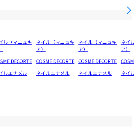
イル（マニュキ
ネイル（マニュキ
ネイル（マニュキ
ネイ
）
ア）
ア）
ア）
SME DECORTE
COSME DECORTE
COSME DECORTE
COSM
イルエナメル
ネイルエナメル
ネイルエナメル
ネイ