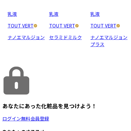
乳液
乳液
乳液
TOUT VERT
TOUT VERT
TOUT VERT
ナノエマルジョン
セラミドミルク
ナノエマルジョン
プラス
あなたにあった化粧品を見つけよう！
ログイン
無料会員登録