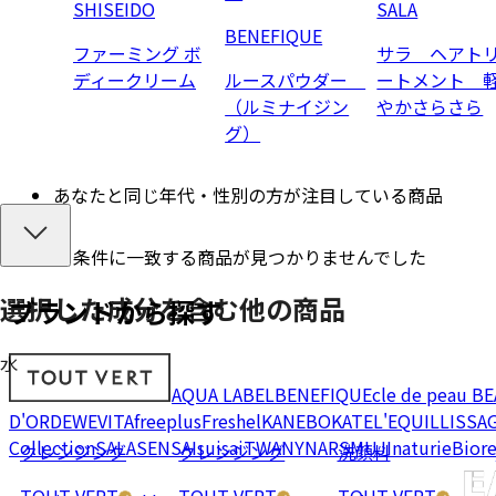
SHISEIDO
SALA
BENEFIQUE
ファーミング ボ
サラ ヘアト
ディークリーム
ルースパウダー
ートメント 
（ルミナイジン
やかさらさら
グ）
あなたと同じ年代・性別の方が注目している商品
条件に一致する商品が見つかりませんでした
選択した成分を
含む
他の商品
ブランドから探す
水
AQUA LABEL
BENEFIQUE
cle de peau B
D'OR
DEW
EVITA
freeplus
Freshel
KANEBO
KATE
L'EQUIL
LISSA
Collection
SALA
SENSAI
suisai
TWANY
NARS
MUJI
naturie
Bior
クレンジング
クレンジング
洗顔料