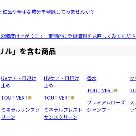
化粧品
や
苦手な成分
を登録してみませんか？
ドの精度は上がります。定期的に登録情報を見直してみてくださ
リル
」を含む商品
UVケア・日焼け
UVケア・日焼け
香水
ク
止め
止め
TOUT VERT
TO
TOUT VERT
TOUT VERT
プレミアムローズ
ス
ミネラルサンスク
ミネラルプレスト
シャンプー
ッ
リーン
サンスクリーン