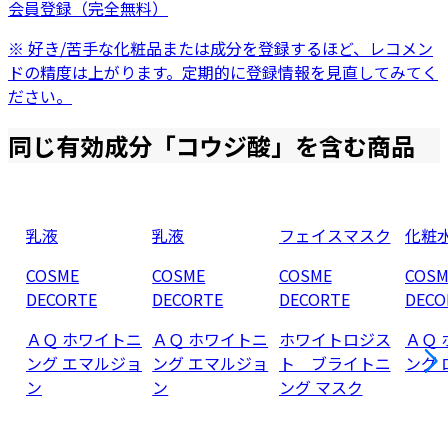
会員登録（完全無料）
※ 好き/苦手な化粧品または成分を登録するほど、レコメン
ドの精度は上がります。定期的に登録情報を見直してみてく
ださい。
同じ有効成分「
コウジ酸
」を含む商品
乳液
乳液
フェイスマスク
化粧
COSME
COSME
COSME
COSM
DECORTE
DECORTE
DECORTE
DECO
ＡＱ ホワイトニ
ＡＱ ホワイトニ
ホワイトロジス
ＡＱ
ング エマルジョ
ング エマルジョ
ト ブライトニ
ング
ン
ン
ング マスク