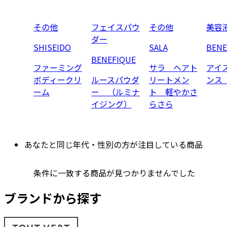
その他
フェイスパウ
その他
美容
ダー
SHISEIDO
SALA
BENE
BENEFIQUE
ファーミング
サラ ヘアト
アイ
ボディークリ
ルースパウダ
リートメン
ンス
ーム
ー （ルミナ
ト 軽やかさ
イジング）
らさら
あなたと同じ年代・性別の方が注目している商品
条件に一致する商品が見つかりませんでした
ブランドから探す