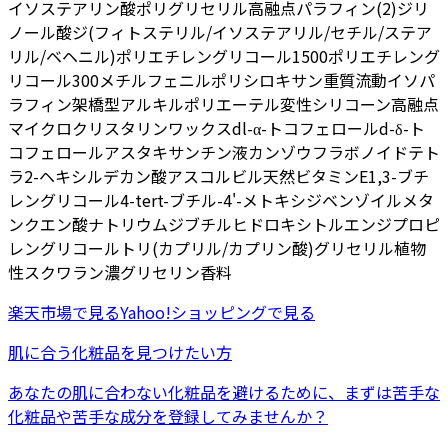
イソステアリン酸ポリグリセリル
高融点パラフィン(2)
ジリ
ノール酸ジ(フィトステリル/イソステアリル/セチル/ステア
リル/ベヘニル)
ポリエチレングリコール1500
ポリエチレング
リコール300
メチルフェニルポリシロキサン
重質流動イソパ
ラフィン
架橋型アルキルポリエーテル変性シリコーン
高融点
マイクロクリスタリンワックス
dl-α-トコフェロール
d-δ-ト
コフェロール
アスタキサンチン液
カンゾウフラボノイド
テト
ラ2-ヘキシルデカン酸アスコルビル
天然ビタミンE
1,3-ブチ
レングリコール
4-tert-ブチル-4'-メトキシジベンゾイルメタ
ン
クエン酸ナトリウム
ジブチルヒドロキシトルエン
ジプロピ
レングリコール
トリ(カプリル/カプリン酸)グリセリル
植物
性スクワラン
濃グリセリン
香料
楽天市場
で見る
Yahoo!ショッピング
で見る
肌に合う化粧品を見つけたい方
あなたの肌に合わない化粧品を避けるために、まずは
苦手な
化粧品
や
苦手な成分
を登録してみませんか？