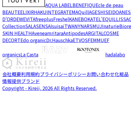
AQUA LABEL
BENEFIQUE
cle de peau
BEAUTE
ELIXIR
HAKU
INTEGRATE
MAQuillAGE
SHISEIDO
ANES
D'OR
DEW
EVITA
freeplus
Freshel
KANEBO
KATE
L'EQUIL
LISSA
Collection
SALA
SENSAI
suisai
TWANY
NARS
MUJI
naturie
Bior
SKIN HEALTH
Avene
amritara
Antipodes
ARGITAL
COSME
DECORTE
do organic
Dr.Hauschka
ETVOS
FEMMUE
F
organics
La Casta
hadalabo
会社概要
利用規約
プライバシーポリシー
お問い合わせ
化粧品
情報提供ブランド
Copyright - Kireii, 2026 All Rights Reserved.