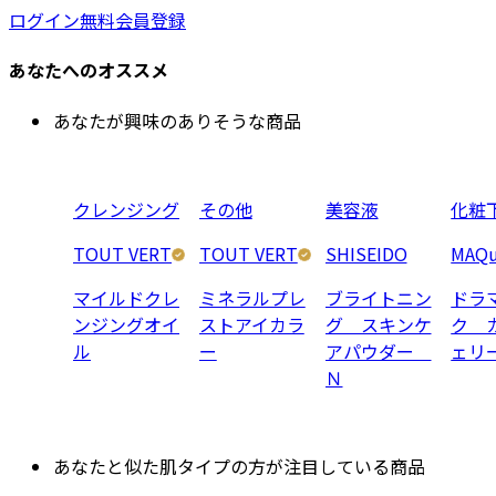
ログイン
無料会員登録
あなたへのオススメ
あなたが興味のありそうな商品
クレンジング
その他
美容液
化粧
TOUT VERT
TOUT VERT
SHISEIDO
MAQu
マイルドクレ
ミネラルプレ
ブライトニン
ドラ
ンジングオイ
ストアイカラ
グ スキンケ
ク 
ル
ー
アパウダー
ェリ
Ｎ
あなたと似た肌タイプの方が注目している商品