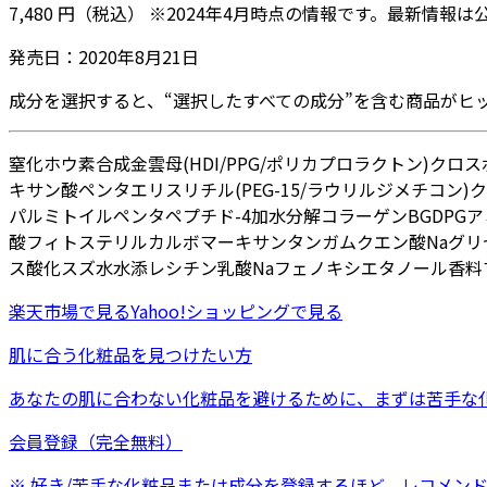
7,480
円
（税込）
※
2024年4月
時点の情報です。最新情報は
発売日：
2020年8月21日
成分を選択すると、“選択したすべての成分”を含む商品がヒ
窒化ホウ素
合成金雲母
(HDI/PPG/ポリカプロラクトン)クロ
キサン酸ペンタエリスリチル
(PEG-15/ラウリルジメチコン
パルミトイルペンタペプチド-4
加水分解コラーゲン
BG
DPG
ア
酸フィトステリル
カルボマー
キサンタンガム
クエン酸Na
グリ
ス
酸化スズ
水
水添レシチン
乳酸Na
フェノキシエタノール
香料
楽天市場
で見る
Yahoo!ショッピング
で見る
肌に合う化粧品を見つけたい方
あなたの肌に合わない化粧品を避けるために、まずは
苦手な
会員登録（完全無料）
※ 好き/苦手な化粧品または成分を登録するほど、レコメン