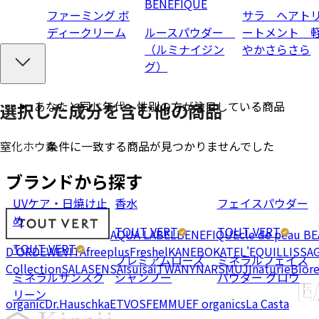
BENEFIQUE
ファーミング ボ
サラ ヘアト
ディークリーム
ルースパウダー
ートメント 
（ルミナイジン
やかさらさら
グ）
あなたと同じ年代・性別の方が注目している商品
選択した成分を
含む
他の商品
条件に一致する商品が見つかりませんでした
窒化ホウ素
ブランドから探す
UVケア・日焼け止
香水
フェイスパウダー
め
TOUT VERT
TOUT VERT
AQUA LABEL
BENEFIQUE
cle de peau B
TOUT VERT
D'OR
DEW
EVITA
freeplus
Freshel
KANEBO
KATE
L'EQUIL
LISSA
プレミアムローズ
ミネラルフェイス
Collection
SALA
SENSAI
suisai
TWANY
NARS
MUJI
naturie
Bior
ミネラルサンスク
シャンプー
パウダー グロウ
リーン
organic
Dr.Hauschka
ETVOS
FEMMUE
F organics
La Casta