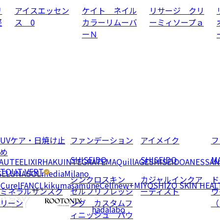
リ
アイスエッセン
ケイト ネイル
リサージ クリ
軽
ス 0
カラーリムーバ
ーミィソープａ
ーＮ
UVケア・日焼け止
ファンデーション
アイメイク
フ
め
SHISEIDO
SHISEIDO
MA
EAUTE
ELIXIR
HAKU
INTEGRATE
MAQuillAGE
SHISEIDO
ANESSA
N
TOUT VERT
GE
LUNASOL
media
Milano
シンクロスキン
カジャルインクア
ド
e
Curel
FANCL
kikumasamune
Cellnew+
MIYOSHI
ZO SKIN HEAL
ミネラルサンスク
セルフリフレッシ
ーティスト
ウ
リーン
ング カスタムフ
（
hadalabo
ィニッシュ パウ