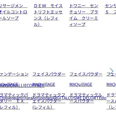
リサージメン
ＤＥＷ モイス
トワニー セン
セン
オイルコントロ
トリフトエッセ
チュリー プラ
Ｓ 
ールソープ
ンス（レフィ
イム クリーミ
ル）
ィソープ
ァンデーション
フェイスパウダー
フェイスパウダー
フェ
QuillAGE
MAQuillAGE
MAQuillAGE
MAQu
AVISION
ALLIE
COFFRET
ラマティックパ
ドラマティックフ
ドラマティックル
ドラ
TH
Avene
amritara
Antipodes
ARGITAL
COSME DECORTE
do
ダリー ＥＸ
ェイスパウダー
ースパウダー
ー
レフィル）
(レフィル）
（レ