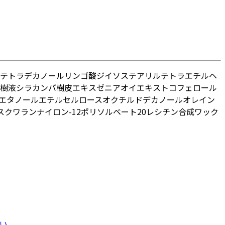
テトラデカノール
リンゴ酸ジイソステアリル
テトラエチルヘ
樹液
シラカンバ樹皮エキス
ゼニアオイエキス
トコフェロール
エタノール
エチルセルロース
オクチルドデカノール
オレイン
スクワラン
ナイロン-12
ポリソルベート20
レシチン
合成ワック
い。