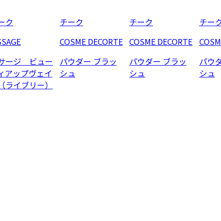
ーク
チーク
チーク
チー
SSAGE
COSME DECORTE
COSME DECORTE
COSM
サージ ビュー
パウダー ブラッ
パウダー ブラッ
パウダ
ィアップヴェイ
シュ
シュ
シュ
（ライブリー）