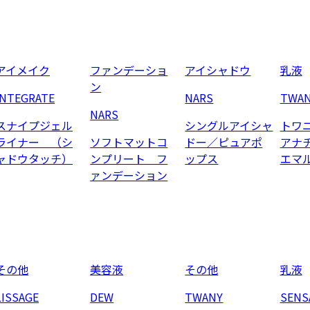
アイメイク
ファンデーショ
アイシャドウ
乳液
ン
INTEGRATE
NARS
TWA
NARS
スナイプジェル
シングルアイシャ
トワ
ライナー （シ
ソフトマットコ
ドー／ピュアポ
アナ
ャドウタッチ）
ンプリート フ
ップス
エマ
ァンデーション
その他
美容液
その他
乳液
LISSAGE
DEW
TWANY
SENS