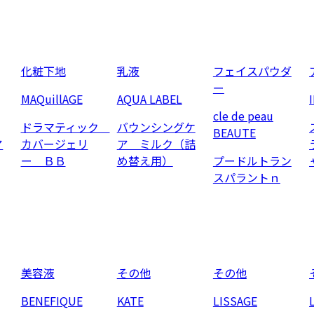
化粧下地
乳液
フェイスパウダ
ー
MAQuillAGE
AQUA LABEL
cle de peau
ドラマティック
バウンシングケ
BEAUTE
ア
カバージェリ
ア ミルク（詰
ー ＢＢ
め替え用）
プードルトラン
スパラントｎ
美容液
その他
その他
BENEFIQUE
KATE
LISSAGE