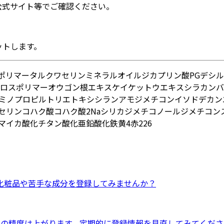
公式サイト等でご確認ください。
ットします。
スポリマー
タルク
ワセリン
ミネラルオイル
ジカプリン酸PG
デシル
)クロスポリマー
オウゴン根エキス
ケイケットウエキス
シラカンバ
ミノプロピルトリエトキシシラン
アモジメチコン
イソドデカン
セリン
コハク酸
コハク酸2Na
シリカ
ジメチコノール
ジメチコン
マイカ
酸化チタン
酸化亜鉛
酸化鉄
黄4
赤226
化粧品
や
苦手な成分
を登録してみませんか？
ドの精度は上がります。定期的に登録情報を見直してみてくださ