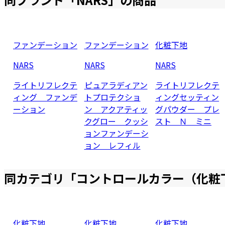
ファンデーション
ファンデーション
化粧下地
NARS
NARS
NARS
ライトリフレクテ
ピュアラディアン
ライトリフレクテ
ィング ファンデ
トプロテクショ
ィングセッティン
ーション
ン アクアティッ
グパウダー プレ
クグロー クッシ
スト Ｎ ミニ
ョンファンデーシ
ョン レフィル
同カテゴリ「
コントロールカラー（化粧
化粧下地
化粧下地
化粧下地