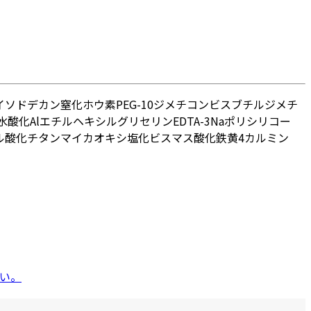
イソドデカン
窒化ホウ素
PEG-10ジメチコン
ビスブチルジメチ
水酸化Al
エチルヘキシルグリセリン
EDTA-3Na
ポリシリコー
ル
酸化チタン
マイカ
オキシ塩化ビスマス
酸化鉄
黄4
カルミン
い。