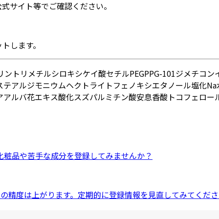
公式サイト等でご確認ください。
ットします。
リン
トリメチルシロキシケイ酸
セチルPEG
PPG-10
1ジメチコン
ステアルジモニウムヘクトライト
フェノキシエタノール
塩化Na
アアルバ花エキス
酸化スズ
パルミチン酸
安息香酸
トコフェロー
化粧品
や
苦手な成分
を登録してみませんか？
ドの精度は上がります。定期的に登録情報を見直してみてくださ