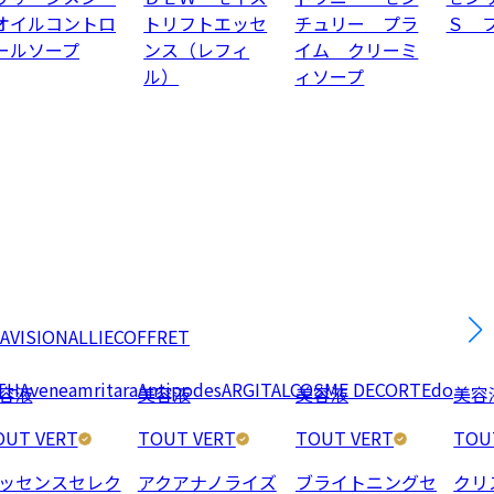
オイルコントロ
トリフトエッセ
チュリー プラ
Ｓ 
ールソープ
ンス（レフィ
イム クリーミ
ル）
ィソープ
AVISION
ALLIE
COFFRET
TH
Avene
amritara
Antipodes
ARGITAL
COSME DECORTE
do
容液
美容液
美容液
美容
OUT VERT
TOUT VERT
TOUT VERT
TOU
ッセンスセレク
アクアナノライズ
ブライトニングセ
クリ