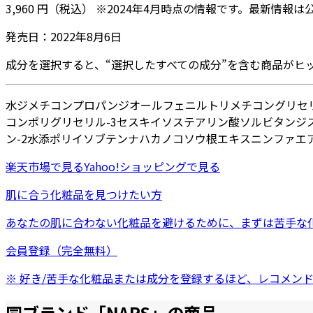
3,960
円
（税込）
※
2024年4月
時点の情報です。最新情報は
発売日：
2022年8月6日
成分を選択すると、“選択したすべての成分”を含む商品がヒ
水
ジメチコン
プロパンジオール
フェニルトリメチコン
グリセ
コンポリグリセリル-3
セスキイソステアリン酸ソルビタン
ジ
ン-2
水添ポリイソブテン
ナハカノコソウ根エキス
ニンファエ
楽天市場
で見る
Yahoo!ショッピング
で見る
肌に合う化粧品を見つけたい方
あなたの肌に合わない化粧品を避けるために、まずは
苦手な
会員登録（完全無料）
※ 好き/苦手な化粧品または成分を登録するほど、レコメン
同ブランド「
NARS
」の商品