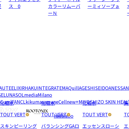
軽
ス 0
カラーリムーバ
ーミィソープａ
ーＮ
EAUTE
ELIXIR
HAKU
INTEGRATE
MAQuillAGE
SHISEIDO
ANESSA
N
GE
LUNASOL
media
Milano
e
Curel
FANCL
kikumasamune
Cellnew+
MIYOSHI
ZO SKIN HEAL
化粧水
化粧水
化粧水
美
TOUT VERT
TOUT VERT
TOUT VERT
T
hadalabo
スキンピーリング
バランシングGAロ
エッセンスローシ
エ