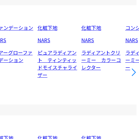
ァンデーション
化粧下地
化粧下地
コン
RS
NARS
NARS
NARS
アーグローファ
ピュアラディアン
ラディアントクリ
ラデ
デーション
ト ティンティッ
ーミー カラーコ
ーミ
ドモイスチャライ
レクター
ー
ザー
粧下地
化粧下地
化粧下地