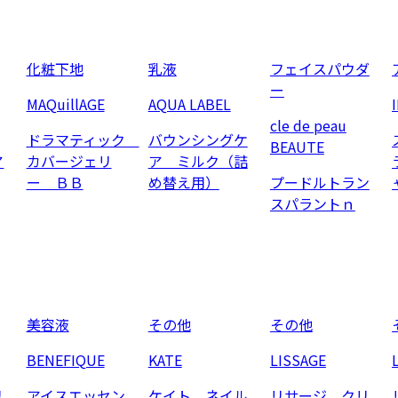
化粧下地
乳液
フェイスパウダ
ー
MAQuillAGE
AQUA LABEL
cle de peau
ドラマティック
バウンシングケ
BEAUTE
ア
カバージェリ
ア ミルク（詰
ー ＢＢ
め替え用）
プードルトラン
スパラントｎ
美容液
その他
その他
BENEFIQUE
KATE
LISSAGE
リ
アイスエッセン
ケイト ネイル
リサージ クリ