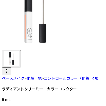
ベースメイク
>
化粧下地
>
コントロールカラー（化粧下地）
ラディアントクリーミー カラーコレクター
6
mL