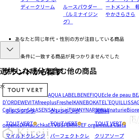
ディークリーム
ルースパウダー
ートメント 
（ルミナイジン
やかさらさら
グ）
あなたと同じ年代・性別の方が注目している商品
条件に一致する商品が見つかりませんでした
選択した成分を
含む
他の商品
ブランドから探す
水
AQUA LABEL
BENEFIQUE
cle de peau B
D'OR
DEW
EVITA
freeplus
Freshel
KANEBO
KATE
L'EQUIL
LISSA
Collection
SALA
SENSAI
suisai
TWANY
NARS
MUJI
naturie
Bior
クレンジング
クレンジング
洗顔料
TOUT VERT
TOUT VERT
TOUT VERT
organic
Dr.Hauschka
ETVOS
FEMMUE
F organics
La Casta
マイルドクレンジ
パーフェクトクレ
クリアソープ