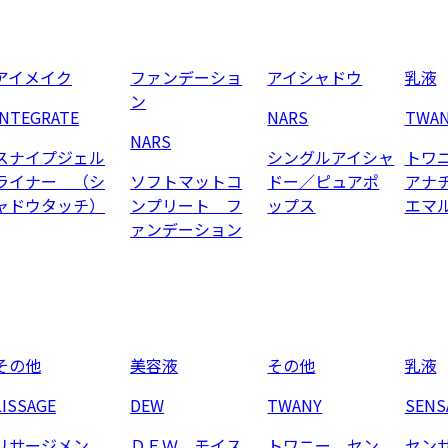
アイメイク
ファンデーショ
アイシャドウ
乳液
ン
INTEGRATE
NARS
TWA
NARS
スナイプジェル
シングルアイシャ
トワ
ライナー （シ
ソフトマットコ
ドー／ピュアポ
アナ
ャドウタッチ）
ンプリート フ
ップス
エマ
ァンデーション
その他
美容液
その他
乳液
LISSAGE
DEW
TWANY
SENS
リサージメン
ＤＥＷ モイス
トワニー セン
セン