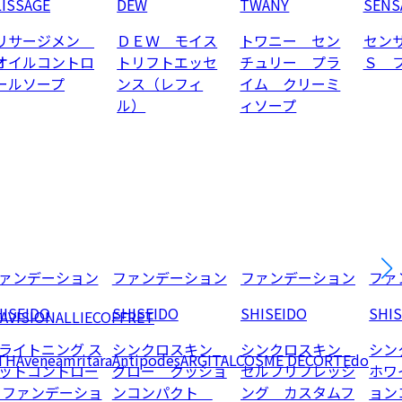
LISSAGE
DEW
TWANY
SENS
リサージメン
ＤＥＷ モイス
トワニー セン
セン
オイルコントロ
トリフトエッセ
チュリー プラ
Ｓ 
ールソープ
ンス（レフィ
イム クリーミ
ル）
ィソープ
ァンデーション
ファンデーション
ファンデーション
ファ
ISEIDO
SHISEIDO
SHISEIDO
SHI
AVISION
ALLIE
COFFRET
ライトニング ス
シンクロスキン
シンクロスキン
シン
TH
Avene
amritara
Antipodes
ARGITAL
COSME DECORTE
do
ットコントロー
グロー クッショ
セルフリフレッシ
ホワ
 ファンデーショ
ンコンパクト
ング カスタムフ
ョン