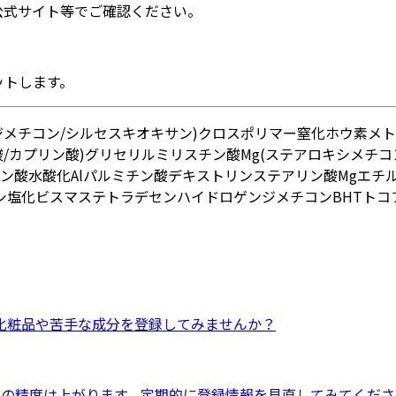
公式サイト等でご確認ください。
ットします。
ジメチコン/シルセスキオキサン)クロスポリマー
窒化ホウ素
メト
酸/カプリン酸)グリセリル
ミリスチン酸Mg
(ステアロキシメチコ
ン酸
水酸化Al
パルミチン酸デキストリン
ステアリン酸Mg
エチ
シ塩化ビスマス
テトラデセン
ハイドロゲンジメチコン
BHT
トコ
化粧品
や
苦手な成分
を登録してみませんか？
ドの精度は上がります。定期的に登録情報を見直してみてくださ