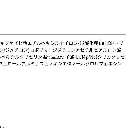
キシケイヒ酸エチルヘキシル
ナイロン-12
酸化亜鉛
(HDI/トリ
ン/ジメチコン)コポリマー
ジメチコン
アセチルヒアルロン酸
ルヘキシルグリセリン
塩化亜鉛
ケイ酸(Li/Mg/Na)
シリカ
グリセ
フェロール
アルミナ
フェノキシエタノール
クロルフェネシン
い。