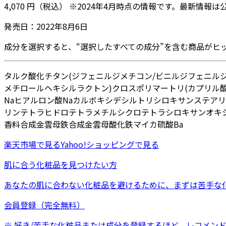
4,070
円
（税込）
※
2024年4月
時点の情報です。最新情報は
発売日：
2022年8月6日
成分を選択すると、“選択したすべての成分”を含む商品がヒ
タルク
酸化チタン
(ジフェニルジメチコン/ビニルジフェニル
メチロールヘキシルラクトン)クロスポリマー
トリ(カプリル
Na
ヒアルロン酸Na
カルボキシデシルトリシロキサン
ステアリ
リン
テトラヒドロテトラメチルシクロテトラシロキサン
オキ
香料
合成金雲母鉄
合成金雲母
酸化鉄
マイカ
硫酸Ba
楽天市場
で見る
Yahoo!ショッピング
で見る
肌に合う化粧品を見つけたい方
あなたの肌に合わない化粧品を避けるために、まずは
苦手な
会員登録（完全無料）
※ 好き/苦手な化粧品または成分を登録するほど、レコメン