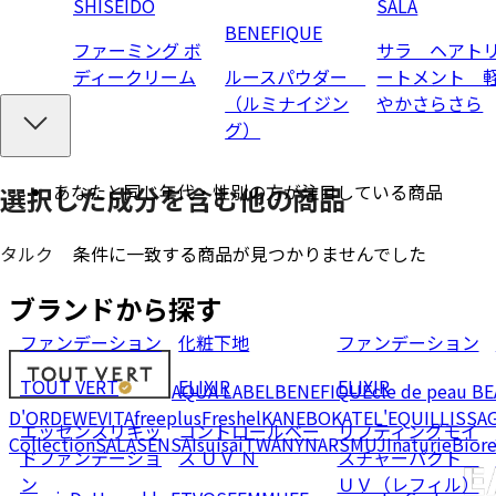
SHISEIDO
SALA
BENEFIQUE
ファーミング ボ
サラ ヘアト
ディークリーム
ルースパウダー
ートメント 
（ルミナイジン
やかさらさら
グ）
あなたと同じ年代・性別の方が注目している商品
選択した成分を
含む
他の商品
条件に一致する商品が見つかりませんでした
タルク
ブランドから探す
ファンデーション
化粧下地
ファンデーション
TOUT VERT
ELIXIR
ELIXIR
AQUA LABEL
BENEFIQUE
cle de peau B
D'OR
DEW
EVITA
freeplus
Freshel
KANEBO
KATE
L'EQUIL
LISSA
エッセンスリキッ
コントロールベー
リフティングモイ
Collection
SALA
SENSAI
suisai
TWANY
NARS
MUJI
naturie
Bior
ドファンデーショ
ス ＵＶ Ｎ
スチャーパクト
ン
ＵＶ（レフィル）