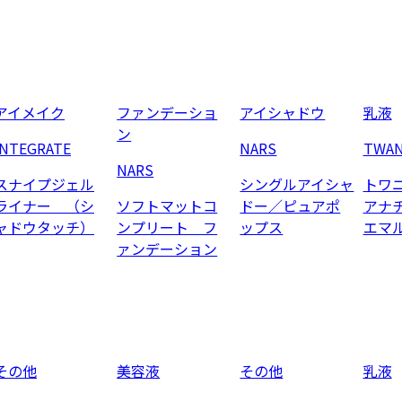
アイメイク
ファンデーショ
アイシャドウ
乳液
ン
INTEGRATE
NARS
TWA
NARS
スナイプジェル
シングルアイシャ
トワ
ライナー （シ
ソフトマットコ
ドー／ピュアポ
アナ
ャドウタッチ）
ンプリート フ
ップス
エマ
ァンデーション
その他
美容液
その他
乳液