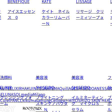
BENEFIQUE
KATE
LISSAGE
リ
アイスエッセン
ケイト ネイル
リサージ クリ
軽
ス 0
カラーリムーバ
ーミィソープａ
ーＮ
洗顔料
美容液
美容液
フ
ELIXIR
SHISEIDO
SHISEIDO
SH
EAUTE
ELIXIR
HAKU
INTEGRATE
MAQuillAGE
SHISEIDO
ANESSA
N
GE
LUNASOL
media
Milano
クレンジングフォ
ブライトニング
イルミネーティン
ブ
e
Curel
FANCL
kikumasamune
Cellnew+
MIYOSHI
ZO SKIN HEAL
ーム
スキンケアパウダ
グ マイクロＳ
ポ
ー Ｎ
セラム
ル