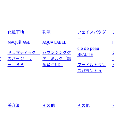
化粧下地
乳液
フェイスパウダ
ー
MAQuillAGE
AQUA LABEL
cle de peau
ドラマティック
バウンシングケ
BEAUTE
ア
カバージェリ
ア ミルク（詰
ー ＢＢ
め替え用）
プードルトラン
スパラントｎ
美容液
その他
その他