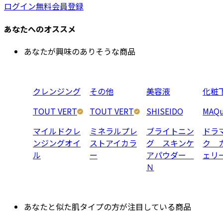
ログイン
無料会員登録
あなたへのオススメ
あなたが興味のありそうな商品
クレンジング
その他
美容液
化粧
TOUT VERT
TOUT VERT
SHISEIDO
MAQu
マイルドクレ
ミネラルプレ
ブライトニン
ドラ
ンジングオイ
ストアイカラ
グ スキンケ
ク 
ル
ー
アパウダー
ェリ
Ｎ
あなたと似た肌タイプの方が注目している商品