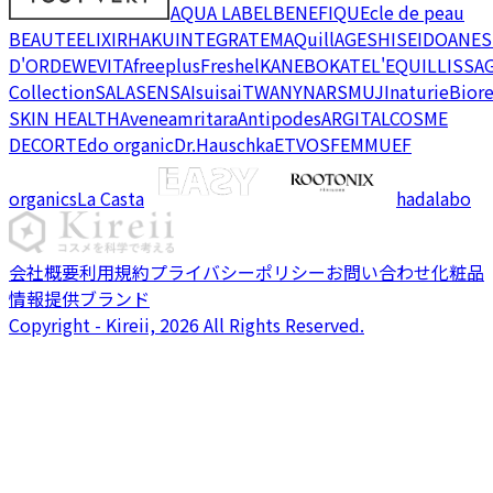
AQUA LABEL
BENEFIQUE
cle de peau
BEAUTE
ELIXIR
HAKU
INTEGRATE
MAQuillAGE
SHISEIDO
ANES
D'OR
DEW
EVITA
freeplus
Freshel
KANEBO
KATE
L'EQUIL
LISSA
Collection
SALA
SENSAI
suisai
TWANY
NARS
MUJI
naturie
Bior
SKIN HEALTH
Avene
amritara
Antipodes
ARGITAL
COSME
DECORTE
do organic
Dr.Hauschka
ETVOS
FEMMUE
F
organics
La Casta
hadalabo
会社概要
利用規約
プライバシーポリシー
お問い合わせ
化粧品
情報提供ブランド
Copyright - Kireii, 2026 All Rights Reserved.