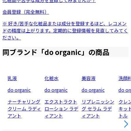
化粧品
や
苦手な成分
を登録してみませんか？
会員登録（完全無料）
※ 好き/苦手な化粧品または成分を登録するほど、レコメン
ドの精度は上がります。定期的に登録情報を見直してみてく
ださい。
同ブランド「
do organic
」の商品
乳液
化粧水
美容液
洗顔
do organic
do organic
do organic
do or
ナーチャリング
エクストラクト
リプレニッシン
クレ
クリーム ラディ
ローション ラデ
グ セラム ラデ
キッ
アント
ィアント
ィアント
トル