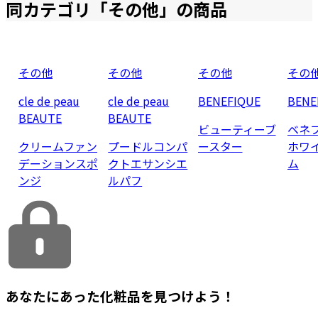
同カテゴリ「
その他
」の商品
その他
その他
その他
その
cle de peau
cle de peau
BENEFIQUE
BENE
BEAUTE
BEAUTE
ビューティーブ
ベネ
クリームファン
プードルコンパ
ースター
ホワ
デーションスポ
クトエサンシエ
ム
ンジ
ルパフ
あなたにあった化粧品を見つけよう！