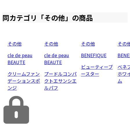
同カテゴリ「
その他
」の商品
その他
その他
その他
その
cle de peau
cle de peau
BENEFIQUE
BENE
BEAUTE
BEAUTE
ビューティーブ
ベネ
クリームファン
プードルコンパ
ースター
ホワ
デーションスポ
クトエサンシエ
ム
ンジ
ルパフ