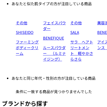
あなたと似た肌タイプの方が注目している商品
その他
フェイスパウ
その他
美容
ダー
SHISEIDO
SALA
BENE
BENEFIQUE
ファーミング
サラ ヘアト
アイ
ボディークリ
ルースパウダ
リートメン
ンス
ーム
ー （ルミナ
ト 軽やかさ
イジング）
らさら
あなたと同じ年代・性別の方が注目している商品
条件に一致する商品が見つかりませんでした
ブランドから探す