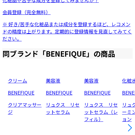
化粧品
や
苦手な成分
を登録してみませんか？
会員登録（完全無料）
※ 好き/苦手な化粧品または成分を登録するほど、レコメン
ドの精度は上がります。定期的に登録情報を見直してみてく
ださい。
同ブランド「
BENEFIQUE
」の商品
クリーム
美容液
美容液
化粧
BENEFIQUE
BENEFIQUE
BENEFIQUE
BENE
クリアマッサー
リュクス リセ
リュクス リセ
リュ
ジ
ットセラム
ットセラム（レ
ーミ
フィル）
ョン