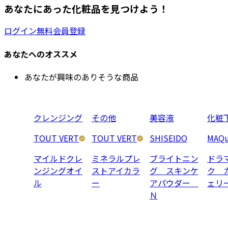
あなたにあった化粧品を見つけよう！
ログイン
無料会員登録
あなたへのオススメ
あなたが興味のありそうな商品
クレンジング
その他
美容液
化粧
TOUT VERT
TOUT VERT
SHISEIDO
MAQu
マイルドクレ
ミネラルプレ
ブライトニン
ドラ
ンジングオイ
ストアイカラ
グ スキンケ
ク 
ル
ー
アパウダー
ェリ
Ｎ