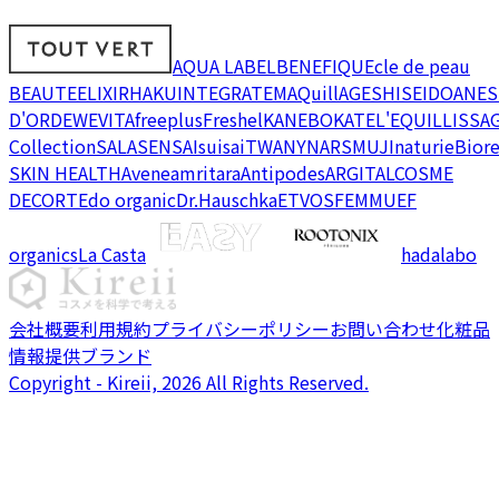
AQUA LABEL
BENEFIQUE
cle de peau
BEAUTE
ELIXIR
HAKU
INTEGRATE
MAQuillAGE
SHISEIDO
ANES
D'OR
DEW
EVITA
freeplus
Freshel
KANEBO
KATE
L'EQUIL
LISSA
Collection
SALA
SENSAI
suisai
TWANY
NARS
MUJI
naturie
Bior
SKIN HEALTH
Avene
amritara
Antipodes
ARGITAL
COSME
DECORTE
do organic
Dr.Hauschka
ETVOS
FEMMUE
F
organics
La Casta
hadalabo
会社概要
利用規約
プライバシーポリシー
お問い合わせ
化粧品
情報提供ブランド
Copyright - Kireii, 2026 All Rights Reserved.