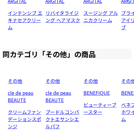
ARGITAL
ARGITAL
ARGITAL
ARGI
インテンシブ エ
リバイタライジ
スージング アル
ブラ
キナセアクリー
ング ヘアマスク
ニカクリーム
アイ
ム
ブ
同カテゴリ「
その他
」の商品
その他
その他
その他
その
cle de peau
cle de peau
BENEFIQUE
BENE
BEAUTE
BEAUTE
ビューティーブ
ベネ
クリームファン
プードルコンパ
ースター
ホワ
デーションスポ
クトエサンシエ
ム
ンジ
ルパフ