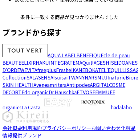
条件に一致する商品が見つかりませんでした
ブランドから探す
AQUA LABEL
BENEFIQUE
cle de peau
BEAUTE
ELIXIR
HAKU
INTEGRATE
MAQuillAGE
SHISEIDO
ANES
D'OR
DEW
EVITA
freeplus
Freshel
KANEBO
KATE
L'EQUIL
LISSA
Collection
SALA
SENSAI
suisai
TWANY
NARS
MUJI
naturie
Bior
SKIN HEALTH
Avene
amritara
Antipodes
ARGITAL
COSME
DECORTE
do organic
Dr.Hauschka
ETVOS
FEMMUE
F
organics
La Casta
hadalabo
会社概要
利用規約
プライバシーポリシー
お問い合わせ
化粧品
情報提供ブランド