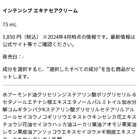
インテンシブ エキナセアクリーム
75
mL
3,850
円
（税込）
※
2024年4月
時点の情報です。最新情報は
公式サイト等でご確認ください。
発売日：
-
成分を選択すると、“選択したすべての成分”を含む商品がヒ
ットします。
水
アーモンド油
グリセリン
ジステアリン酸ポリグリセリル-6
セタノール
エチナシ根エキス
エタノール
パルミトイル加水分
解コムギタンパクK
ステアリン酸グリセリル
セテアリルアル
コール
セイヨウノコギリソウエキス
トウキンセンカ花エキス
チョウジ花油
セイヨウハッカ油
ユーカリ葉油
アオモジ果実油
レモン果皮油
アンソッコウエキス
セイヨウメギ樹皮エキス
フ