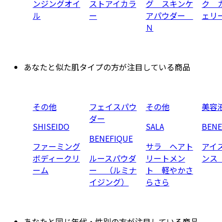
ンジングオイ
ストアイカラ
グ スキンケ
ク 
ル
ー
アパウダー
ェリ
Ｎ
あなたと似た肌タイプの方が注目している商品
その他
フェイスパウ
その他
美容
ダー
SHISEIDO
SALA
BENE
BENEFIQUE
ファーミング
サラ ヘアト
アイ
ボディークリ
ルースパウダ
リートメン
ンス
ーム
ー （ルミナ
ト 軽やかさ
イジング）
らさら
あなたと同じ年代・性別の方が注目している商品