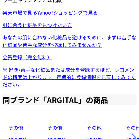
ラー土
キサンタンガム
乳酸
楽天市場
で見る
Yahoo!ショッピング
で見る
肌に合う化粧品を見つけたい方
あなたの肌に合わない化粧品を避けるために、まずは
苦手な
化粧品
や
苦手な成分
を登録してみませんか？
会員登録（完全無料）
※ 好き/苦手な化粧品または成分を登録するほど、レコメン
ドの精度は上がります。定期的に登録情報を見直してみてく
ださい。
同ブランド「
ARGITAL
」の商品
その他
その他
その他
その