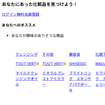
あなたにあった化粧品を見つけよう！
ログイン
無料会員登録
あなたへのオススメ
あなたが興味のありそうな商品
クレンジング
その他
美容液
化粧
TOUT VERT
TOUT VERT
SHISEIDO
MAQu
マイルドクレ
ミネラルプレ
ブライトニン
ドラ
ンジングオイ
ストアイカラ
グ スキンケ
ク 
ル
ー
アパウダー
ェリ
Ｎ