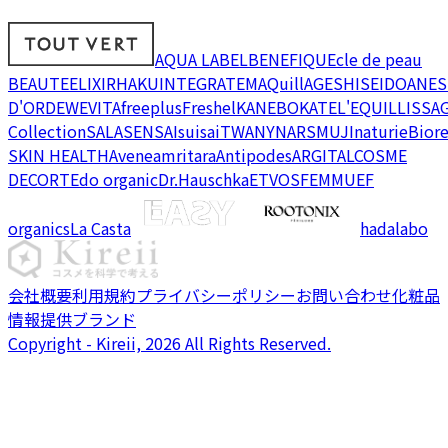
AQUA LABEL
BENEFIQUE
cle de peau
BEAUTE
ELIXIR
HAKU
INTEGRATE
MAQuillAGE
SHISEIDO
ANES
D'OR
DEW
EVITA
freeplus
Freshel
KANEBO
KATE
L'EQUIL
LISSA
Collection
SALA
SENSAI
suisai
TWANY
NARS
MUJI
naturie
Bior
SKIN HEALTH
Avene
amritara
Antipodes
ARGITAL
COSME
DECORTE
do organic
Dr.Hauschka
ETVOS
FEMMUE
F
organics
La Casta
hadalabo
会社概要
利用規約
プライバシーポリシー
お問い合わせ
化粧品
情報提供ブランド
Copyright - Kireii, 2026 All Rights Reserved.