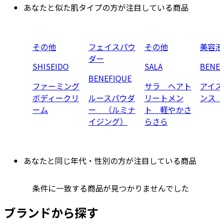
あなたと似た肌タイプの方が注目している商品
その他
フェイスパウ
その他
美容
ダー
SHISEIDO
SALA
BENE
BENEFIQUE
ファーミング
サラ ヘアト
アイ
ボディークリ
ルースパウダ
リートメン
ンス
ーム
ー （ルミナ
ト 軽やかさ
イジング）
らさら
あなたと同じ年代・性別の方が注目している商品
条件に一致する商品が見つかりませんでした
ブランドから探す