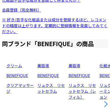
化粧品
や
苦手な成分
を登録してみませんか？
会員登録（完全無料）
※ 好き/苦手な化粧品または成分を登録するほど、レコメン
ドの精度は上がります。定期的に登録情報を見直してみてく
ださい。
同ブランド「
BENEFIQUE
」の商品
クリーム
美容液
美容液
化粧
BENEFIQUE
BENEFIQUE
BENEFIQUE
BENE
クリアマッサー
リュクス リセ
リュクス リセ
リュ
ジ
ットセラム
ットセラム（レ
ーミ
フィル）
ョン