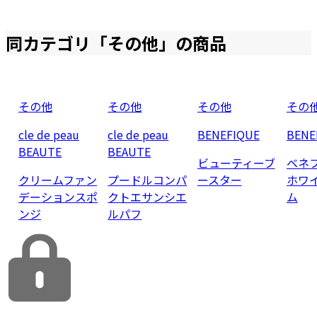
同カテゴリ「
その他
」の商品
その他
その他
その他
その
cle de peau
cle de peau
BENEFIQUE
BENE
BEAUTE
BEAUTE
ビューティーブ
ベネ
クリームファン
プードルコンパ
ースター
ホワ
デーションスポ
クトエサンシエ
ム
ンジ
ルパフ