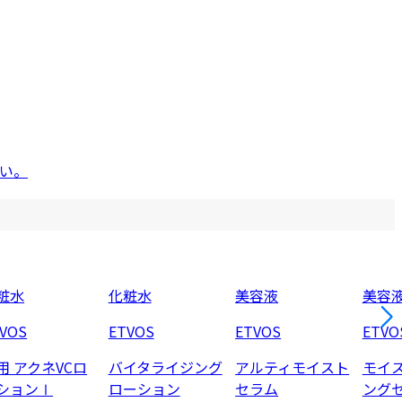
い。
粧水
化粧水
美容液
美容
VOS
ETVOS
ETVOS
ETVO
用 アクネVCロ
バイタライジング
アルティモイスト
モイ
ションⅠ
ローション
セラム
ング