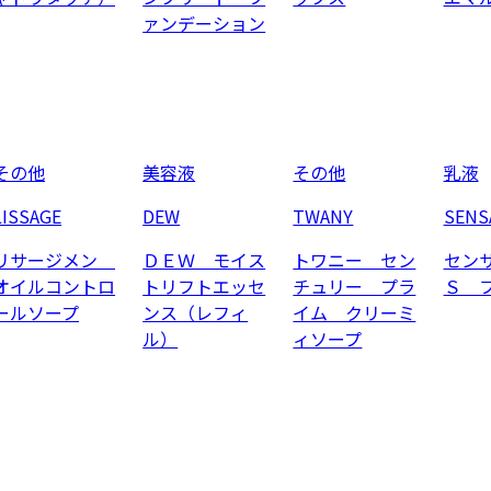
ァンデーション
その他
美容液
その他
乳液
LISSAGE
DEW
TWANY
SENS
リサージメン
ＤＥＷ モイス
トワニー セン
セン
オイルコントロ
トリフトエッセ
チュリー プラ
Ｓ 
ールソープ
ンス（レフィ
イム クリーミ
ル）
ィソープ