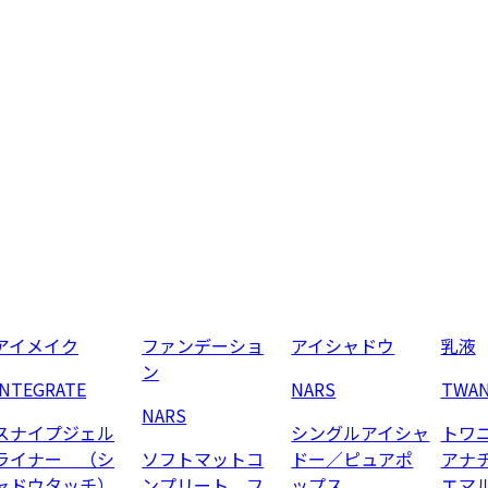
アイメイク
ファンデーショ
アイシャドウ
乳液
ン
INTEGRATE
NARS
TWA
NARS
スナイプジェル
シングルアイシャ
トワ
ライナー （シ
ソフトマットコ
ドー／ピュアポ
アナ
ャドウタッチ）
ンプリート フ
ップス
エマ