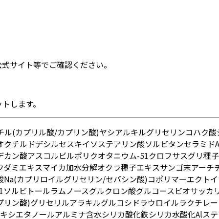
公式サイト等でご確認ください。
ットします。
チル
(カプリル酸/カプリン酸)ヤシアルキル
グリセリン
コハク酸
オクチルドデシル
セスキイソステアリン酸ソルビタン
セラミドA
デカン酸アスコルビル
ポリクオタニウム-51
クロフサスグリ種子
クダミエキス
マイカ
加水分解オクラ種子エキス
サンゴ末
アーチ
Na
(カプリロイルグリセリン/セバシン酸)コポリマー
エクトイ
1
ソルビトール
ラムノース
グルクロン酸
グルコース
ビオサッカリ
プリン酸)グリセリル
アラキルグルコシド
ラウロイルラクチレー
キシエタノール
アルミナ
含水シリカ
酸化鉄
シリカ
水酸化Al
ステ