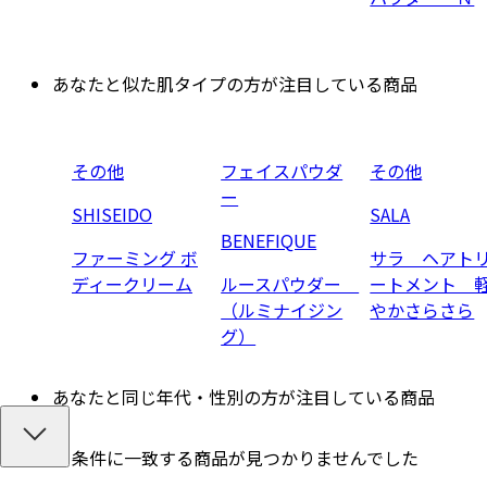
あなたと似た肌タイプの方が注目している商品
その他
フェイスパウダ
その他
ー
SHISEIDO
SALA
BENEFIQUE
ファーミング ボ
サラ ヘアト
ディークリーム
ルースパウダー
ートメント 
（ルミナイジン
やかさらさら
グ）
あなたと同じ年代・性別の方が注目している商品
条件に一致する商品が見つかりませんでした