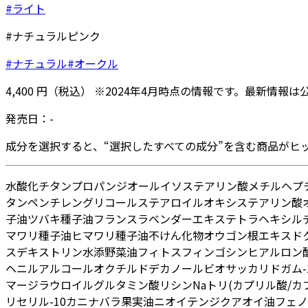
#ライト
#ナチュラルピンク
#ナチュラル
#オークル
4,400
円
（税込）
※
2024年4月
時点の情報です。最新情報は
発売日：
-
成分を選択すると、“選択したすべての成分”を含む商品がヒ
水
酸化チタン
プロパンジオール
イソステアリン酸メチルヘプ
タン
ペンチレングリコール
ステアロイルオキシステアリン酸
子油
ツバキ種子油
フランスラベンダーエキス
テトラヘキシル
マワリ種子油
ヒマワリ種子油不けん化物
オウゴン根エキス
ド
ス
デキストリン
水添野菜油
フィトスフィンゴシン
ヒアルロン酸
ヘニルアルコール
オクチルドデカノール
ビオサッカリドガム-
マー
ジラウロイルグルタミン酸リシンNa
トリ(カプリル酸/カ
リセリル-10
カニナバラ果実油
ニオイテンジクアオイ油
フェノ