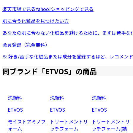
楽天市場
で見る
Yahoo!ショッピング
で見る
肌に合う化粧品を見つけたい方
あなたの肌に合わない化粧品を避けるために、まずは
苦手な
会員登録（完全無料）
※ 好き/苦手な化粧品または成分を登録するほど、レコメン
同ブランド「
ETVOS
」の商品
洗顔料
洗顔料
洗顔料
ETVOS
ETVOS
ETVOS
モイストアミノフ
トリートメントリ
トリートメントリ
ォーム
ッチフォーム
ッチフォーム(詰