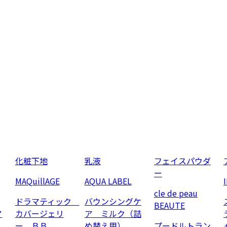
化粧下地
乳液
フェイスパウダ
ー
MAQuillAGE
AQUA LABEL
cle de peau
ドラマティック
バウンシングケ
BEAUTE
ア
カバージェリ
ア ミルク（詰
ー ＢＢ
め替え用）
プードルトラン