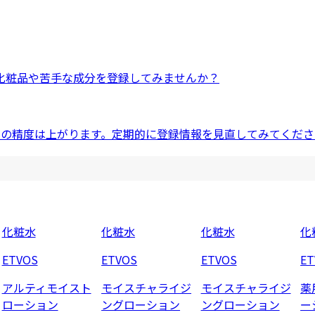
化粧品
や
苦手な成分
を登録してみませんか？
ドの精度は上がります。定期的に登録情報を見直してみてくださ
化粧水
化粧水
化粧水
化
ETVOS
ETVOS
ETVOS
ET
アルティモイスト
モイスチャライジ
モイスチャライジ
薬
ローション
ングローション
ングローション
ー