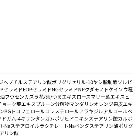
ジヘプチル
ステアリン酸ポリグリセリル-10
ヤシ脂肪酸ソルビ
P
セラミドEOP
セラミドNG
セラミドNP
クダモノトケイソウ種
油
フウセンカズラ花/葉/つるエキス
ローズマリー葉エキス
ヒ
チョーク葉エキス
プルーン分解物
マンダリンオレンジ果皮エキ
ン
BG
トコフェロール
コレステロール
アラキジルアルコール
ベ
ドガム-4
キサンタンガム
ポリヒドロキシステアリン酸
カルボ
トNa
ステアロイルラクチレートNa
ペンタステアリン酸ポリグ
アリン酸